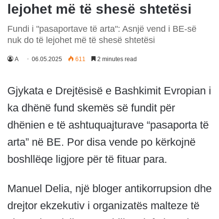
lejohet më të shesë shtetësi
Fundi i "pasaportave të arta": Asnjë vend i BE-së
nuk do të lejohet më të shesë shtetësi
A
06.05.2025
611
2 minutes read
Gjykata e Drejtësisë e Bashkimit Evropian i
ka dhënë fund skemës së fundit për
dhënien e të ashtuquajturave “pasaporta të
arta” në BE. Por disa vende po kërkojnë
boshllëqe ligjore për të fituar para.
Manuel Delia, një bloger antikorrupsion dhe
drejtor ekzekutiv i organizatës malteze të