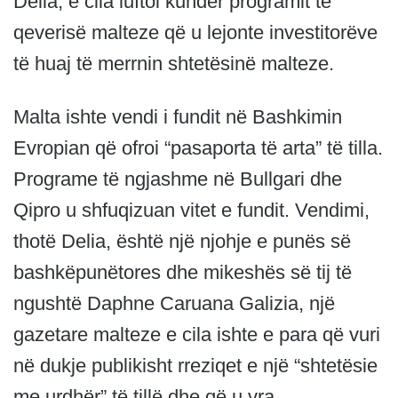
Delia, e cila luftoi kundër programit të
qeverisë malteze që u lejonte investitorëve
të huaj të merrnin shtetësinë malteze.
Malta ishte vendi i fundit në Bashkimin
Evropian që ofroi “pasaporta të arta” të tilla.
Programe të ngjashme në Bullgari dhe
Qipro u shfuqizuan vitet e fundit. Vendimi,
thotë Delia, është një njohje e punës së
bashkëpunëtores dhe mikeshës së tij të
ngushtë Daphne Caruana Galizia, një
gazetare malteze e cila ishte e para që vuri
në dukje publikisht rreziqet e një “shtetësie
me urdhër” të tillë dhe që u vra.