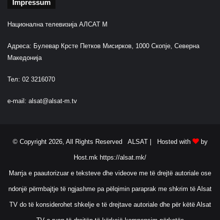
Impressum
Национална телевизија АЛСАТ М
Адреса: Булевар Крсте Петков Мисирков, 1000 Скопје, Северна
Македонија
Тел: 02 3216070
e-mail:
alsat@alsat-m.tv
© Copyright 2026, All Rights Reserved ALSAT |
Hosted with
by
Host.mk
https://alsat.mk/
Marrja e paautorizuar e teksteve dhe videove me të drejtë autoriale ose
ndonjë përmbajtje të ngjashme pa pëlqimin paraprak me shkrim të Alsat
TV do të konsiderohet shkelje e të drejtave autoriale dhe për këtë Alsat