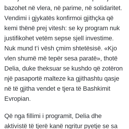
bazohet në vlera, në parime, në solidaritet.
Vendimi i gjykatës konfirmoi gjithçka që
kemi thënë prej vitesh: se ky program nuk
justifikohet vetëm sepse sjell investime.
Nuk mund t’i vësh çmim shtetësisë. «Kjo
vlen shumë më tepër sesa paratë», thotë
Delia, duke theksuar se kushdo që zotëron
një pasaportë malteze ka gjithashtu qasje
në të gjitha vendet e tjera të Bashkimit
Evropian.
Që nga fillimi i programit, Delia dhe
aktivistë të tjerë kanë ngritur pyetje se sa