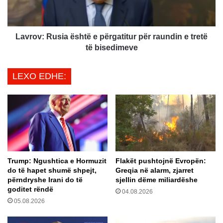
t
:
r
R
o
u
h
s
Lavrov: Rusia është e përgatitur për raundin e tretë
e
i
të bisedimeve
t
a
n
ë
LEXO EDHE:
g
s
a
h
R
t
u
ë
s
e
i
p
a
ë
r
Trump: Ngushtica e Hormuzit
Flakët pushtojnë Evropën:
g
do të hapet shumë shpejt,
Greqia në alarm, zjarret
a
përndryshe Irani do të
sjellin dëme miliardëshe
t
goditet rëndë
04.08.2026
i
05.08.2026
t
u