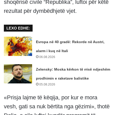
shoqërisë civile “Republika”, luftoi për këtë
rezultat për dymbëdhjetë vjet.
LEXO EDHE:
Evropa në 40 gradë: Rekorde në Austri,
alarm i kuq në Itali
06.08.2026
Zelensky: Moska kërkon të rrisë ndjeshëm
prodhimin e raketave balistike
05.08.2026
«Prisja lajme të këqija, por kur e mora
vesh, gati sa nuk bërtita nga gëzimi», thotë