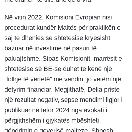
Në vitin 2022, Komisioni Evropian nisi
procedurat kundër Maltës për praktikën e
saj të dhënies së shtetësisë kryesisht
bazuar në investime në pasuri të
paluajtshme. Sipas Komisionit, marrësit e
shtetësisë së BE-së duhet të kenë një
“lidhje të vërtetë” me vendin, jo vetëm një
detyrim financiar. Megjithatë, Delia priste
një rezultat negativ, sepse mendimi ligjor i
publikuar në tetor 2024 nga avokati i
përgjithshëm i gjykatës mbështeti
qëndrimin e qeverisë malteze. Shpesh,