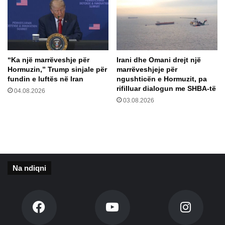
r
p
ë
r
r
a
“Ka një marrëveshje për
Irani dhe Omani drejt një
u
Hormuzin,” Trump sinjale për
marrëveshjeje për
n
fundin e luftës në Iran
ngushticën e Hormuzit, pa
d
rifilluar dialogun me SHBA-të
04.08.2026
i
03.08.2026
n
e
t
r
e
t
Na ndiqni
ë
t
ë
b
i
s