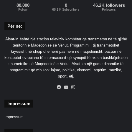
80,000
0
46.2K followers
e
Follow
68.1 K Subscribers
Followers
d
i
m
Për ne:
e
v
Alsat-M është një stacion televiziv kombëtar që transmeton në të gjithë
e
territorin e Maqedonisë së Veriut. Programimi i tij transmetohet
kryesisht në shqip dhe herë pas here në maqedonisht, bazuar në
konceptet evropiane të informacionit që synojnë të nxisin bashkëjetesën
shumetnike në Maqedoninë e Veriut. Alsat ka një gamë dinamike të
programimit që mbulon: lajme, politikë, ekonomi, argëtim, muzikë,
sport, etj.
Facebook
YouTube
Instagram
Impressum
Impressum