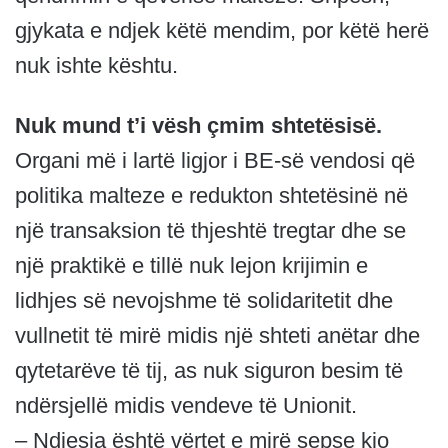
gjykata e ndjek këtë mendim, por këtë herë
nuk ishte kështu.
Nuk mund t’i vësh çmim shtetësisë.
Organi më i lartë ligjor i BE-së vendosi që
politika malteze e redukton shtetësinë në
një transaksion të thjeshtë tregtar dhe se
një praktikë e tillë nuk lejon krijimin e
lidhjes së nevojshme të solidaritetit dhe
vullnetit të mirë midis një shteti anëtar dhe
qytetarëve të tij, as nuk siguron besim të
ndërsjellë midis vendeve të Unionit.
– Ndjesia është vërtet e mirë sepse kjo