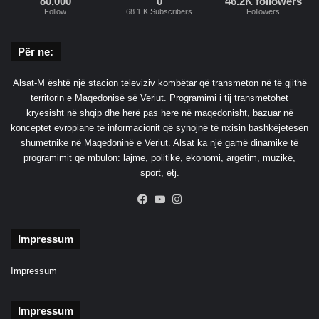
80,000
0
46.2K followers
j
Follow
68.1 K Subscribers
Followers
e
p
Për ne:
ë
r
z
Alsat-M është një stacion televiziv kombëtar që transmeton në të gjithë
g
territorin e Maqedonisë së Veriut. Programimi i tij transmetohet
j
kryesisht në shqip dhe herë pas here në maqedonisht, bazuar në
e
konceptet evropiane të informacionit që synojnë të nxisin bashkëjetesën
d
shumetnike në Maqedoninë e Veriut. Alsat ka një gamë dinamike të
h
programimit që mbulon: lajme, politikë, ekonomi, argëtim, muzikë,
j
sport, etj.
e
Facebook
YouTube
Instagram
t
Impressum
Impressum
Impressum