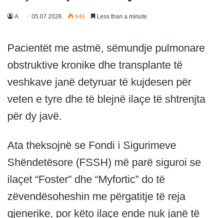
A
05.07.2026
646
Less than a minute
Pacientët me astmë, sëmundje pulmonare
obstruktive kronike dhe transplante të
veshkave janë detyruar të kujdesen për
veten e tyre dhe të blejnë ilaçe të shtrenjta
për dy javë.
Ata theksojnë se Fondi i Sigurimeve
Shëndetësore (FSSH) më parë siguroi se
ilaçet “Foster” dhe “Myfortic” do të
zëvendësoheshin me përgatitje të reja
gjenerike, por këto ilaçe ende nuk janë të