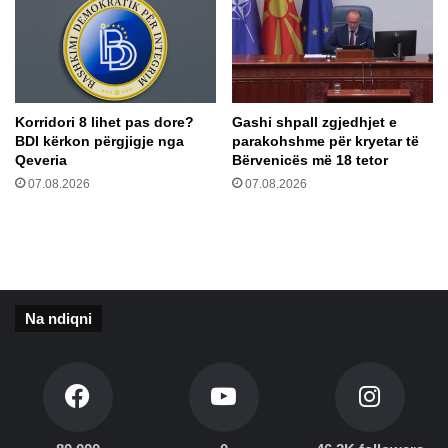
i
r
ë
t
ë
Korridori 8 lihet pas dore?
Gashi shpall zgjedhjet e
a
BDI kërkon përgjigje nga
parakohshme për kryetar të
r
Qeveria
Bërvenicës më 18 tetor
r
07.08.2026
07.08.2026
i
h
e
t
m
a
r
Na ndiqni
r
ë
v
e
s
h