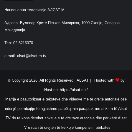
Национална телевизија АЛСАТ М
Адреса: Булевар Крсте Петков Мисирков, 1000 Скопје, Северна
Македонија
Тел: 02 3216070
e-mail:
alsat@alsat-m.tv
© Copyright 2026, All Rights Reserved ALSAT |
Hosted with
by
Host.mk
https://alsat.mk/
Marrja e paautorizuar e teksteve dhe videove me të drejtë autoriale ose
ndonjë përmbajtje të ngjashme pa pëlqimin paraprak me shkrim të Alsat
TV do të konsiderohet shkelje e të drejtave autoriale dhe për këtë Alsat
TV e ruan të drejtën të kërkojë kompensim përkatës