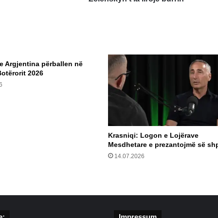
pro-
rusit
e
lut
Zelenskyn
t’ia
e Argjentina përballen në
lirojë
Botërorit 2026
burrin
6
Krasniqi: Logon e Lojërave
Mesdhetare e prezantojmë së shp
14.07.2026
e:
Impressum