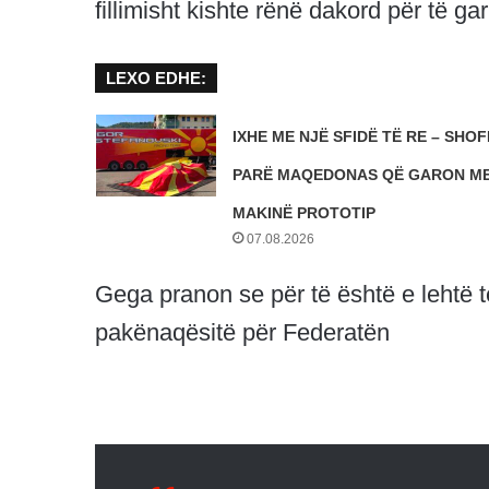
fillimisht kishte rënë dakord për të gar
LEXO EDHE:
IXHE ME NJË SFIDË TË RE – SHOFE
PARË MAQEDONAS QË GARON ME
MAKINË PROTOTIP
07.08.2026
Gega pranon se për të është e lehtë t
pakënaqësitë për Federatën