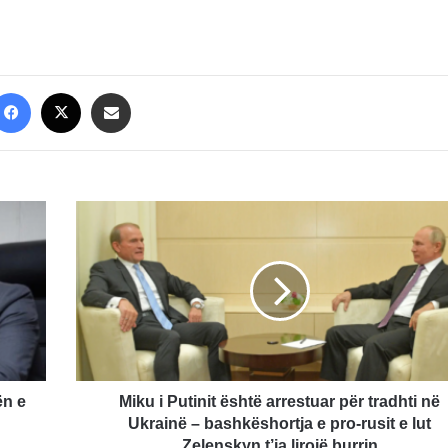
Facebook
X
Share via Email
Miku
i
Putinit
është
arrestuar
për
tradhti
në
Ukrainë
–
ën e
Miku i Putinit është arrestuar për tradhti në
bashkëshortja
Ukrainë – bashkëshortja e pro-rusit e lut
e
Zelenskyn t’ia lirojë burrin