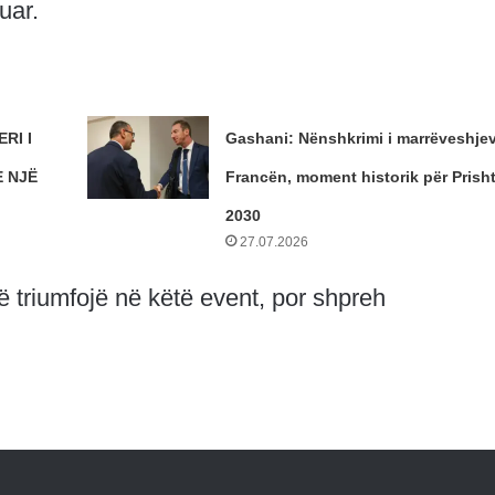
uar.
RI I
Gashani: Nënshkrimi i marrëveshje
 NJË
Francën, moment historik për Prish
2030
27.07.2026
ë triumfojë në këtë event, por shpreh