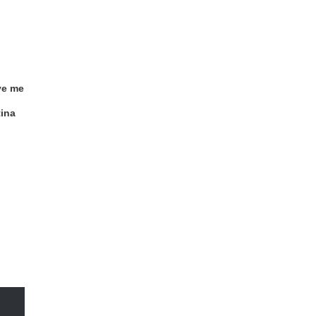
ve me
tina