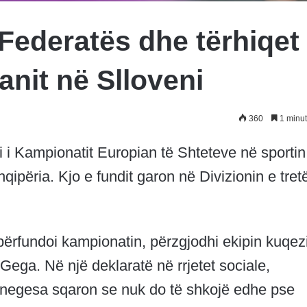
Federatës dhe tërhiqet
anit në Slloveni
360
1 minut
i i Kampionatit Europian të Shteteve në sportin
qipëria. Kjo e fundit garon në Divizionin e tret
përfundoi kampionatin, përzgjodhi ekipin kuqezi
 Gega. Në një deklaratë në rrjetet sociale,
egesa sqaron se nuk do të shkojë edhe pse