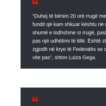
“Duhej të bënim 20 orë rrugë me
fundit që kam shkuar kështu në n
shumë e lodhshme si rrugë, pasi
pas një udhëtimi të tillë. Është z
zgjodh në krye të Federatës se d
vite pas”, shton Luiza Gega.