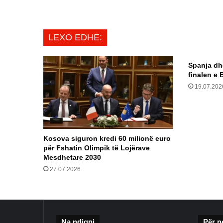
të
terrorizmit
LEXO EDHE:
Spanja dh
finalen e 
19.07.202
Kosova siguron kredi 60 milionë euro
për Fshatin Olimpik të Lojërave
Mesdhetare 2030
27.07.2026
Na ndiqni
Për n