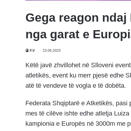
Gega reagon ndaj 
nga garat e Europi
F.V
23.06.2025
Këtë javë zhvillohet në Slloveni event
atletikës, event ku merr pjesë edhe Sh
atë të vendeve të vogla e të dobëta.
Federata Shqiptarë e Atketikës, pasi 
mes të cilëve ishte edhe atletja Luiza
kampionia e Europës në 3000m me pn