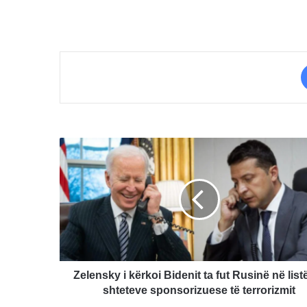
Zelensky
i
kërkoi
Bidenit
ta
fut
Rusinë
në
listën
e
Zelensky i kërkoi Bidenit ta fut Rusinë në list
shteteve
shteteve sponsorizuese të terrorizmit
sponsorizuese