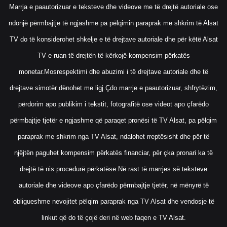
Marrja e paautorizuar e teksteve dhe videove me të drejtë autoriale ose
ndonjë përmbajtje të ngjashme pa pëlqimin paraprak me shkrim të Alsat
TV do të konsiderohet shkelje e të drejtave autoriale dhe për këtë Alsat
TV e ruan të drejtën të kërkojë kompensim përkatës
monetar.Mosrespektimi dhe abuzimi i të drejtave autoriale dhe të
drejtave simotër dënohet me ligj.Çdo marrje e paautorizuar, shfrytëzim,
përdorim apo publikim i tekstit, fotografitë ose videot apo çfarëdo
përmbajtje tjetër e ngjashme që paraqet pronësi të TV Alsat, pa pëlqim
paraprak me shkrim nga TV Alsat, ndalohet rreptësisht dhe për të
njëjtën paguhet kompensim përkatës financiar, për çka pronari ka të
drejtë të nis procedurë përkatëse.Në rast të marrjes së teksteve
autoriale dhe videove apo çfarëdo përmbajtje tjetër, në mënyrë të
obligueshme nevojitet pëlqim paraprak nga TV Alsat dhe vendosje të
linkut që do të çojë deri në web faqen e TV Alsat.