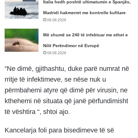
Italia hedh poshtë ultimatumin e Spanjës,
Madridi hakmerret me kontrolle kufitare
08.08.2026
Më shumë se 240 të infektuar me ethet e
Nilit Perëndimor në Evropë
08.08.2026
“Ne dimë, gjithashtu, duke parë numrat në
rritje të infektimeve, se nëse nuk u
përmbahemi atyre që dimë për virusin, ne
kthehemi në situata që janë përfundimisht
të vështira “, shtoi ajo.
Kancelarja foli para bisedimeve të së