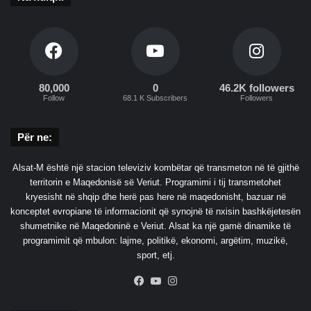
80,000
0
46.2K followers
Follow
68.1 K Subscribers
Followers
Për ne:
Alsat-M është një stacion televiziv kombëtar që transmeton në të gjithë
territorin e Maqedonisë së Veriut. Programimi i tij transmetohet
kryesisht në shqip dhe herë pas here në maqedonisht, bazuar në
konceptet evropiane të informacionit që synojnë të nxisin bashkëjetesën
shumetnike në Maqedoninë e Veriut. Alsat ka një gamë dinamike të
programimit që mbulon: lajme, politikë, ekonomi, argëtim, muzikë,
sport, etj.
Facebook
YouTube
Instagram