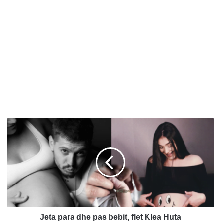
J
e
t
a
p
a
r
a
d
h
Jeta para dhe pas bebit, flet Klea Huta