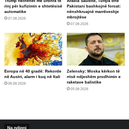
Trump rikthehet me urdhra të
Arabia Saudite, Turqia dhe
a
1
rinj për kufizimin e shtetësisë
Pakistani bashkojnë forcat:
5
automatike
nënshkruajnë marrëveshje
6
mbrojtëse
07.08.2026
r
07.08.2026
a
s
t
e
m
e
C
O
Evropa në 40 gradë: Rekorde
Zelensky: Moska kërkon të
V
në Austri, alarm i kuq në Itali
rrisë ndjeshëm prodhimin e
I
raketave balistike
06.08.2026
D
05.08.2026
-
1
9
Na ndiqni