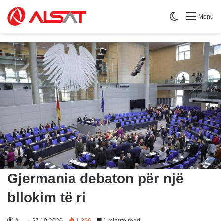
Switch skin
Menu
Gjermania debaton për një
bllokim të ri
A
27.10.2020
1,396
1 minute read