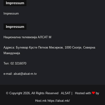
Impressum
Impressum
Impressum
Национална телевизија АЛСАТ М
Адреса: Булевар Крсте Петков Мисирков, 1000 Скопје, Северна
Македонија
Тел: 02 3216070
e-mail:
alsat@alsat-m.tv
© Copyright 2026, All Rights Reserved ALSAT |
Hosted with
by
Host.mk
https://alsat.mk/