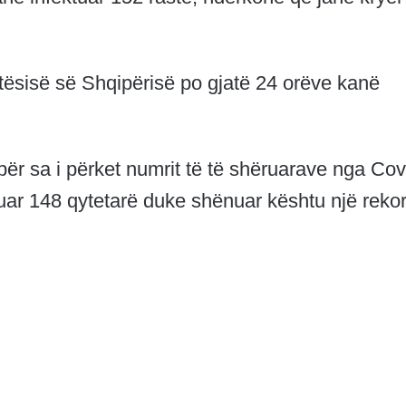
ësisë së Shqipërisë po gjatë 24 orëve kanë
ër sa i përket numrit të të shëruarave nga Cov
ruar 148 qytetarë duke shënuar kështu një reko