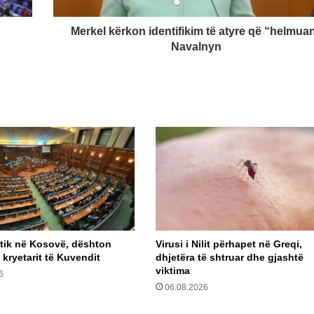
Navalnyn
Merkel kërkon identifikim të atyre që “helmua
Navalnyn
itik në Kosovë, dështon
Virusi i Nilit përhapet në Greqi,
 kryetarit të Kuvendit
dhjetëra të shtruar dhe gjashtë
viktima
6
06.08.2026