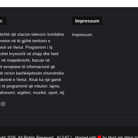
e:
Impressum
është një stacion televiziv kombëtar
Impressum
eton në të gjithë territorin e
së së Veriut. Programimi i tij
ohet kryesisht në shqip dhe herë
 në maqedonisht, bazuar në
t evropiane të informacionit që
të nxisin bashkëjetesën shumetnike
oninë e Veriut. Alsat ka një gamë
 të programimit që mbulon: lajme,
 ekonomi, argëtim, muzikë, sport, etj.
ebook
YouTube
Instagram
ight 2026, All Rights Reserved ALSAT |
Hosted with
by Host.mk
https://