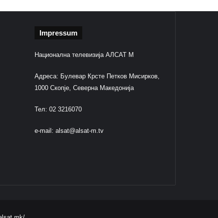
Impressum
Национална телевизија АЛСАТ М
Адреса: Булевар Крсте Петков Мисирков,
1000 Скопје, Северна Македонија
Тел: 02 3216070
e-mail:
alsat@alsat-m.tv
alsat.mk/