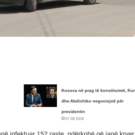
Kosova në prag të konstituimit, Kur
dhe Abdixhiku negociojnë për
presidentin
07.08.2026
anë infektuar 152 raste, ndërkohë që janë kryer