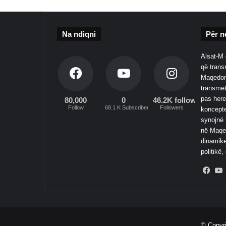
Na ndiqni
Për n
Alsat-M 
që transm
Maqedoni
transmet
pas here
80,000
0
46.2K followers
Follow
68.1 K Subscribers
Followers
koncepte
synojnë 
në Maqed
dinamike
politikë,
Fac
© Copyr