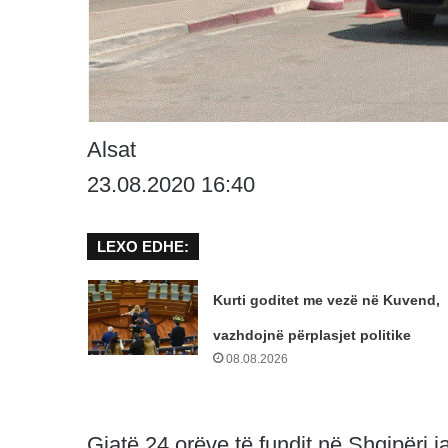
Alsat
23.08.2020 16:40
LEXO EDHE:
Kurti goditet me vezë në Kuvend,
vazhdojnë përplasjet politike
08.08.2026
Gjatë 24 orëve të fundit në Shqipëri j