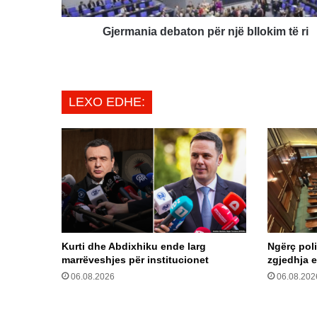
Gjermania debaton për një bllokim të ri
LEXO EDHE:
Kurti dhe Abdixhiku ende larg
Ngërç pol
marrëveshjes për institucionet
zgjedhja e
06.08.2026
06.08.202