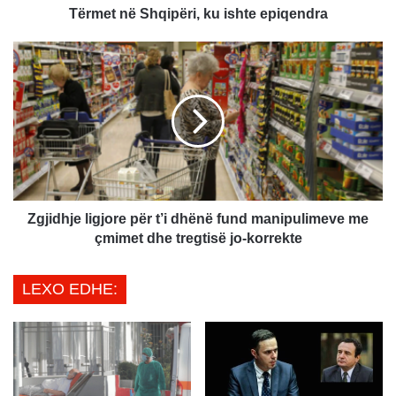
h
Tërmet në Shqipëri, ku ishte epiqendra
q
i
Z
p
g
ë
j
r
i
i
d
,
h
k
j
u
e
i
l
s
i
Zgjidhje ligjore për t’i dhënë fund manipulimeve me
h
g
çmimet dhe tregtisë jo-korrekte
t
j
e
o
LEXO EDHE:
e
r
p
e
i
p
q
ë
e
r
n
t