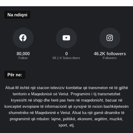
v
e
m
Na ndiqni
e
ç
m
i
m
e
80,000
0
46.2K followers
t
Follow
68.1 K Subscribers
Followers
d
h
Për ne:
e
t
r
Alsat-M është një stacion televiziv kombëtar që transmeton në të gjithë
e
territorin e Maqedonisë së Veriut. Programimi i tij transmetohet
g
kryesisht në shqip dhe herë pas here në maqedonisht, bazuar në
t
konceptet evropiane të informacionit që synojnë të nxisin bashkëjetesën
i
shumetnike në Maqedoninë e Veriut. Alsat ka një gamë dinamike të
s
programimit që mbulon: lajme, politikë, ekonomi, argëtim, muzikë,
ë
sport, etj.
j