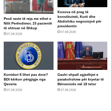
d
’
r
i
Kosova në prag të
a
d
konstituimit, Kurti dhe
h
Pesë raste të reja me ethet e
Abdixhiku negociojnë për
ë
Nilit Perëndimor, 15 pacientë
presidentin
të shtruar në Shkup
n
07.08.2026
ë
07.08.2026
f
u
n
d
m
a
n
Korridori 8 lihet pas dore?
Gashi shpall zgjedhjet e
i
BDI kërkon përgjigje nga
parakohshme për kryetar të
p
Qeveria
Bërvenicës më 18 tetor
u
07.08.2026
07.08.2026
l
i
m
e