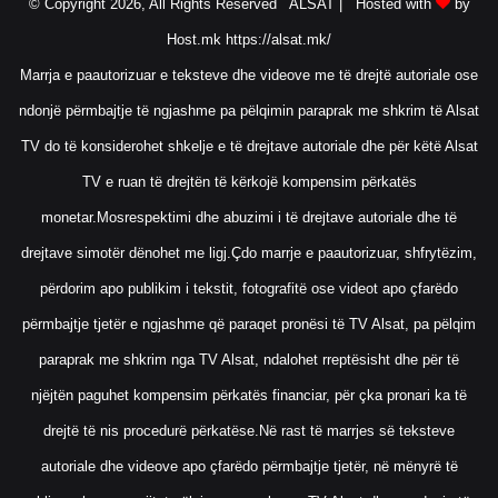
© Copyright 2026, All Rights Reserved ALSAT |
Hosted with
by
Host.mk
https://alsat.mk/
Marrja e paautorizuar e teksteve dhe videove me të drejtë autoriale ose
ndonjë përmbajtje të ngjashme pa pëlqimin paraprak me shkrim të Alsat
TV do të konsiderohet shkelje e të drejtave autoriale dhe për këtë Alsat
TV e ruan të drejtën të kërkojë kompensim përkatës
monetar.Mosrespektimi dhe abuzimi i të drejtave autoriale dhe të
drejtave simotër dënohet me ligj.Çdo marrje e paautorizuar, shfrytëzim,
përdorim apo publikim i tekstit, fotografitë ose videot apo çfarëdo
përmbajtje tjetër e ngjashme që paraqet pronësi të TV Alsat, pa pëlqim
paraprak me shkrim nga TV Alsat, ndalohet rreptësisht dhe për të
njëjtën paguhet kompensim përkatës financiar, për çka pronari ka të
drejtë të nis procedurë përkatëse.Në rast të marrjes së teksteve
autoriale dhe videove apo çfarëdo përmbajtje tjetër, në mënyrë të