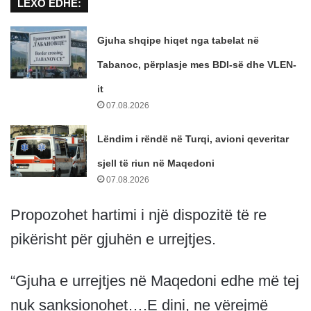
LEXO EDHE:
Gjuha shqipe hiqet nga tabelat në
Tabanoc, përplasje mes BDI-së dhe VLEN-
it
07.08.2026
Lëndim i rëndë në Turqi, avioni qeveritar
sjell të riun në Maqedoni
07.08.2026
Propozohet hartimi i një dispozitë të re
pikërisht për gjuhën e urrejtjes.
“Gjuha e urrejtjes në Maqedoni edhe më tej
nuk sanksionohet….E dini, ne vërejmë