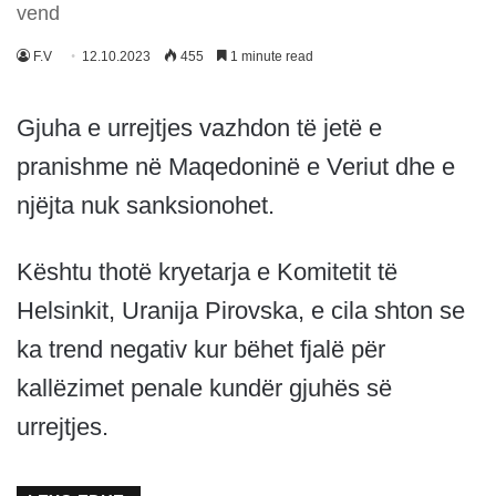
vend
F.V
12.10.2023
455
1 minute read
Gjuha e urrejtjes vazhdon të jetë e
pranishme në Maqedoninë e Veriut dhe e
njëjta nuk sanksionohet.
Kështu thotë kryetarja e Komitetit të
Helsinkit, Uranija Pirovska, e cila shton se
ka trend negativ kur bëhet fjalë për
kallëzimet penale kundër gjuhës së
urrejtjes.