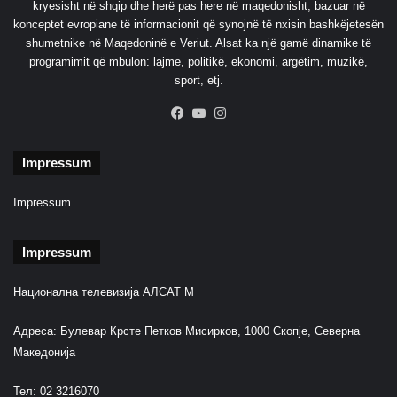
kryesisht në shqip dhe herë pas here në maqedonisht, bazuar në
r
konceptet evropiane të informacionit që synojnë të nxisin bashkëjetesën
i
shumetnike në Maqedoninë e Veriut. Alsat ka një gamë dinamike të
k
programimit që mbulon: lajme, politikë, ekonomi, argëtim, muzikë,
ë
sport, etj.
n
e
Facebook
YouTube
Instagram
ç
e
Impressum
l
i
k
Impressum
u
t
Impressum
Национална телевизија АЛСАТ М
Адреса: Булевар Крсте Петков Мисирков, 1000 Скопје, Северна
Македонија
Тел: 02 3216070