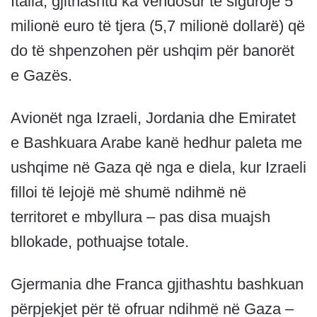
Italia, gjithashtu ka vendosur të sigurojë 5
milionë euro të tjera (5,7 milionë dollarë) që
do të shpenzohen për ushqim për banorët
e Gazës.
Avionët nga Izraeli, Jordania dhe Emiratet
e Bashkuara Arabe kanë hedhur paleta me
ushqime në Gaza që nga e diela, kur Izraeli
filloi të lejojë më shumë ndihmë në
territoret e mbyllura – pas disa muajsh
bllokade, pothuajse totale.
Gjermania dhe Franca gjithashtu bashkuan
përpjekjet për të ofruar ndihmë në Gaza –