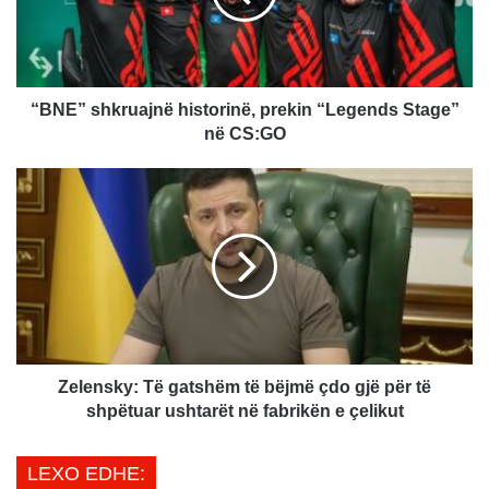
s
h
k
r
u
“BNE” shkruajnë historinë, prekin “Legends Stage”
a
në CS:GO
j
n
Z
ë
e
h
l
i
e
s
n
t
s
o
k
r
y
i
:
n
T
Zelensky: Të gatshëm të bëjmë çdo gjë për të
ë
ë
shpëtuar ushtarët në fabrikën e çelikut
,
g
p
a
LEXO EDHE:
r
t