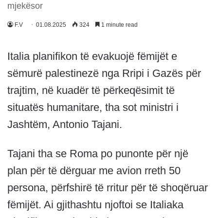
mjekësor
F.V
01.08.2025
324
1 minute read
Italia planifikon të evakuojë fëmijët e
sëmurë palestinezë nga Rripi i Gazës për
trajtim, në kuadër të përkeqësimit të
situatës humanitare, tha sot ministri i
Jashtëm, Antonio Tajani.
Tajani tha se Roma po punonte për një
plan për të dërguar me avion rreth 50
persona, përfshirë të rritur për të shoqëruar
fëmijët. Ai gjithashtu njoftoi se Italiaka