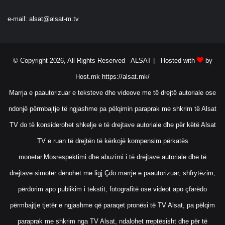
e-mail:
alsat@alsat-m.tv
© Copyright 2026, All Rights Reserved ALSAT |
Hosted with
by
Host.mk
https://alsat.mk/
Marrja e paautorizuar e teksteve dhe videove me të drejtë autoriale ose
ndonjë përmbajtje të ngjashme pa pëlqimin paraprak me shkrim të Alsat
TV do të konsiderohet shkelje e të drejtave autoriale dhe për këtë Alsat
TV e ruan të drejtën të kërkojë kompensim përkatës
monetar.Mosrespektimi dhe abuzimi i të drejtave autoriale dhe të
drejtave simotër dënohet me ligj.Çdo marrje e paautorizuar, shfrytëzim,
përdorim apo publikim i tekstit, fotografitë ose videot apo çfarëdo
përmbajtje tjetër e ngjashme që paraqet pronësi të TV Alsat, pa pëlqim
paraprak me shkrim nga TV Alsat, ndalohet rreptësisht dhe për të