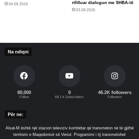
S
ë
rifilluar dialogun me SHBA-të
04.08.2026
:
s
03.08.2026
G
h
O
p
ë
t
u
a
Na ndiqni
r
u
s
h
t
a
80,000
0
46.2K followers
r
Follow
68.1 K Subscribers
Followers
ë
t
n
Për ne:
ë
f
Alsat-M është një stacion televiziv kombëtar që transmeton në të gjithë
a
territorin e Maqedonisë së Veriut. Programimi i tij transmetohet
b