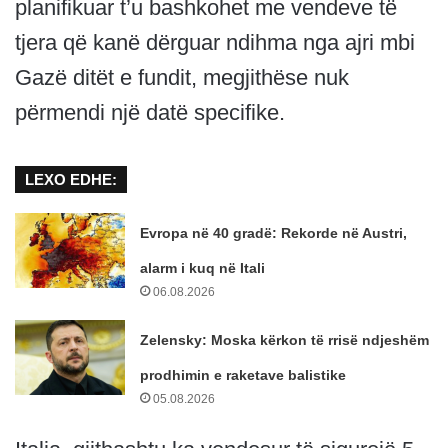
planifikuar t’u bashkohet me vendeve të
tjera që kanë dërguar ndihma nga ajri mbi
Gazë ditët e fundit, megjithëse nuk
përmendi një datë specifike.
LEXO EDHE:
Evropa në 40 gradë: Rekorde në Austri,
alarm i kuq në Itali
06.08.2026
Zelensky: Moska kërkon të rrisë ndjeshëm
prodhimin e raketave balistike
05.08.2026