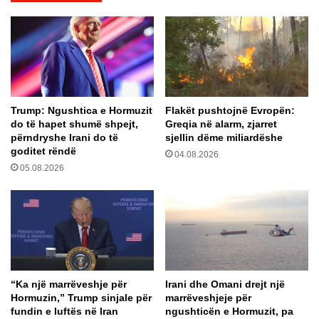
e
s
k
h
i
ë
n
m
“
t
L
ë
e
b
Trump: Ngushtica e Hormuzit
Flakët pushtojnë Evropën:
g
ë
do të hapet shumë shpejt,
Greqia në alarm, zjarret
e
j
përndryshe Irani do të
sjellin dëme miliardëshe
n
m
goditet rëndë
04.08.2026
d
ë
05.08.2026
s
ç
S
d
t
o
a
g
g
j
e
ë
”
p
n
ë
“Ka një marrëveshje për
Irani dhe Omani drejt një
ë
r
Hormuzin,” Trump sinjale për
marrëveshjeje për
C
t
fundin e luftës në Iran
ngushticën e Hormuzit, pa