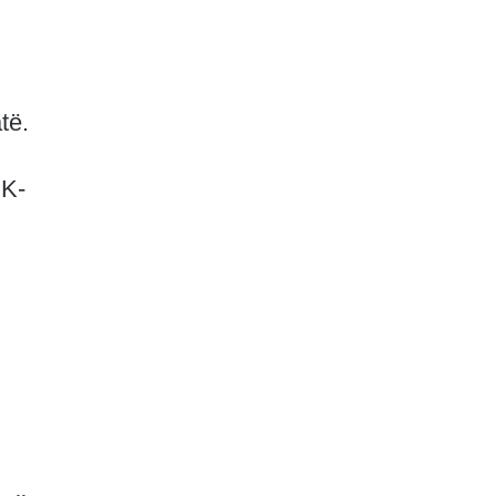
të.
DK-