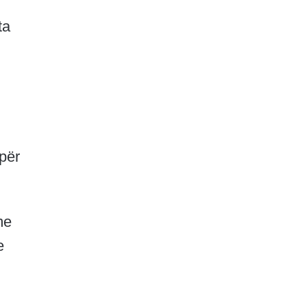
ta
 për
me
e