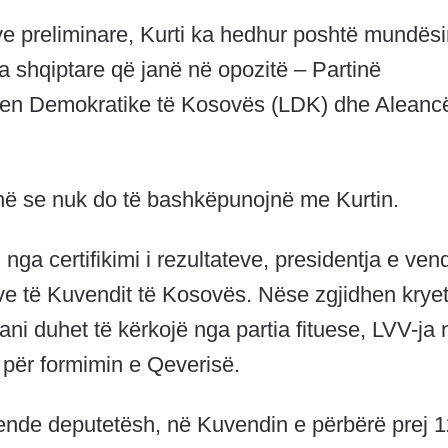
eve preliminare, Kurti ka hedhur poshtë mundës
a shqiptare që janë në opozitë – Partinë
jen Demokratike të Kosovës (LDK) dhe Aleanc
ënë se nuk do të bashkëpunojnë me Kurtin.
nga certifikimi i rezultateve, presidentja e vend
ve të Kuvendit të Kosovës. Nëse zgjidhen kryet
i duhet të kërkojë nga partia fituese, LVV-ja 
 për formimin e Qeverisë.
8 vende deputetësh, në Kuvendin e përbërë prej 