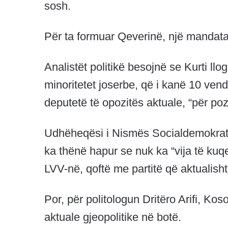
sosh.
Për ta formuar Qeverinë, një mandatar
Analistët politikë besojnë se Kurti ll
minoritetet joserbe, që i kanë 10 vend
deputetë të opozitës aktuale, “për pozi
Udhëheqësi i Nismës Socialdemokrate
ka thënë hapur se nuk ka “vija të ku
LVV-në, qoftë me partitë që aktualisht
Por, për politologun Dritëro Arifi, Kos
aktuale gjeopolitike në botë.