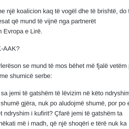
e një koalicion kaq të vogël dhe të brishtë, do 
kesat që mund të vijnë nga partnerët
n Evropa e Lirë.
DK-AAK?
i vlerëson se mund të mos bëhet më fjalë vetëm
 me shumicë serbe:
sa jemi të gatshëm të lëvizim në këto ndryshi
 shumë gjëra, nuk po aludojmë shumë, por po 
 ndryshim i kufirit? Çfarë jemi të gatshëm ta
ëkati më i madh, që një shoqëri e tërë nuk ka