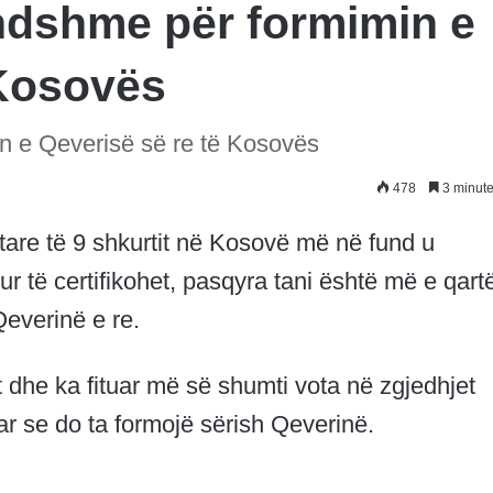
dshme për formimin e
 Kosovës
 e Qeverisë së re të Kosovës
478
3 minute
tare të 9 shkurtit në Kosovë më në fund u
 të certifikohet, pasqyra tani është më e qart
Qeverinë e re.
t dhe ka fituar më së shumti vota në zgjedhjet
ar se do ta formojë sërish Qeverinë.