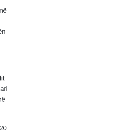
inë
ën
it
ari
në
120