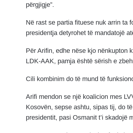
përgjigje”.
Në rast se partia fituese nuk arrin t
presidentja detyrohet të mandatojë at
Për Arifin, edhe nëse kjo nënkupton k
LDK-AAK, pamja është sërish e zbehtë,
Cili kombinim do të mund të funksion
Arifi mendon se një koalicion mes LV
Kosovën, sepse ashtu, sipas tij, do të
presidentit, pasi Osmanit t’i skadojë ma