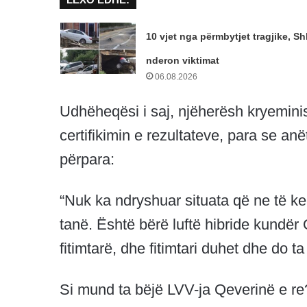
10 vjet nga përmbytjet tragjike, S
nderon viktimat
06.08.2026
Udhëheqësi i saj, njëherësh kryeminis
certifikimin e rezultateve, para se anë
përpara:
“Nuk ka ndryshuar situata që ne të k
tanë. Është bërë luftë hibride kundë
fitimtarë, dhe fitimtari duhet dhe do t
Si mund ta bëjë LVV-ja Qeverinë e re