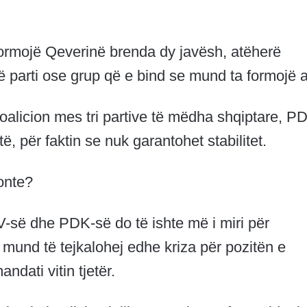
a formojë Qeverinë brenda dy javësh, atëherë
ë parti ose grup që e bind se mund ta formojë a
oalicion mes tri partive të mëdha shqiptare, P
 për faktin se nuk garantohet stabilitet.
onte?
V-së dhe PDK-së do të ishte më i miri për
 mund të tejkalohej edhe kriza për pozitën e
ndati vitin tjetër.