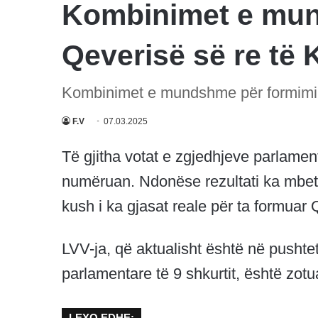
Kombinimet e mun
Qeverisë së re të
Kombinimet e mundshme për formimin
F.V
07.03.2025
Të gjitha votat e zgjedhjeve parlamen
numëruan. Ndonëse rezultati ka mbetur
kush i ka gjasat reale për ta formuar 
LVV-ja, që aktualisht është në pushte
parlamentare të 9 shkurtit, është zotu
LEXO EDHE: