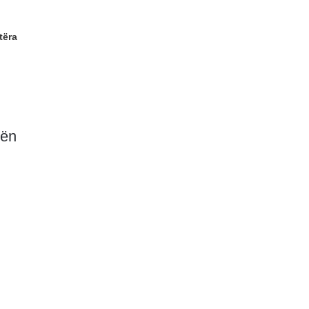
tëra
gën