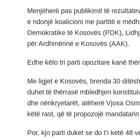
Menjëherë pas publikimit të rezultat
e ndonjë koalicioni me partitë e mëdh
Demokratike të Kosovës (PDK), Lidh
për Ardhmërinë e Kosovës (AAK).
Edhe këto tri parti opozitare kanë th
Me ligjet e Kosovës, brenda 30 ditësh 
duhet të thërrasë mbledhjen konstitui
dhe nënkryetarët, atëherë Vjosa Osman
këtë rast, që të propozojë mandatarin
Por, kjo parti duket se do t’i ketë 4