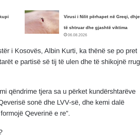
hkupi
Virusi i Nilit përhapet në Greqi, dhje
të shtruar dhe gjashtë viktima
06.08.2026
tër i Kosovës, Albin Kurti, ka thënë se po pret
tarët e partisë së tij të ulen dhe të shikojnë rru
emi qëndrime tjera sa u përket kundërshtarëve
r Qeverisë sonë dhe LVV-së, dhe kemi dalë
a formojë Qeverinë e re”.
?