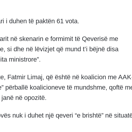
i i duhen të paktën 61 vota.
ogarit në skenarin e formimit të Qeverisë me
e, si dhe në lëvizjet që mund t’i bëjnë disa
ta ministrore”.
, Fatmir Limaj, që është në koalicion me AAK
qe” përballë koalicioneve të mundshme, qoftë m
 janë në opozitë.
ovës nuk i duhet një qeveri “e brishtë” në situat