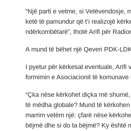
“Një parti e vetme, si Vetëvendosje, m
ketë të pamundur që t’i realizojë kër
ndërkombëtarë”, thotë Arifi për Radio
A mund të bëhet një Qeveri PDK-L
I pyetur për kërkesat eventuale, Arif
formimin e Asociacionit të komunave
“Çka nëse kërkohet diçka më shumë, 
të mëdha globale? Mund të kërkohen
marrim vetëm një: çfarë nëse kërkohet
bëjmë dhe si do ta bëjmë? Ky është m