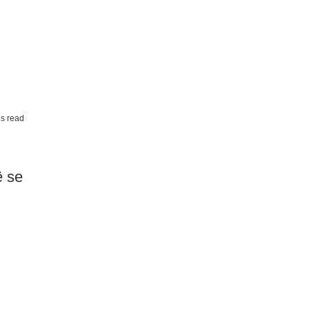
s read
ë se