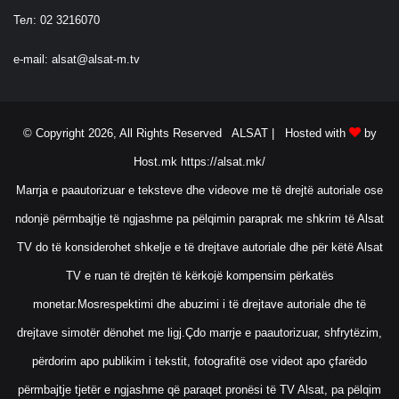
Тел: 02 3216070
e-mail:
alsat@alsat-m.tv
© Copyright 2026, All Rights Reserved ALSAT |
Hosted with
by
Host.mk
https://alsat.mk/
Marrja e paautorizuar e teksteve dhe videove me të drejtë autoriale ose
ndonjë përmbajtje të ngjashme pa pëlqimin paraprak me shkrim të Alsat
TV do të konsiderohet shkelje e të drejtave autoriale dhe për këtë Alsat
TV e ruan të drejtën të kërkojë kompensim përkatës
monetar.Mosrespektimi dhe abuzimi i të drejtave autoriale dhe të
drejtave simotër dënohet me ligj.Çdo marrje e paautorizuar, shfrytëzim,
përdorim apo publikim i tekstit, fotografitë ose videot apo çfarëdo
përmbajtje tjetër e ngjashme që paraqet pronësi të TV Alsat, pa pëlqim