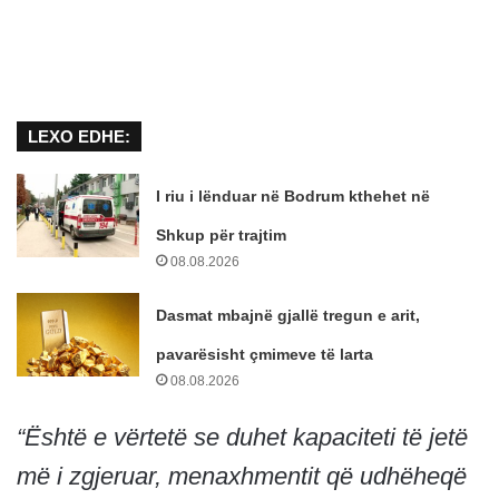
LEXO EDHE:
I riu i lënduar në Bodrum kthehet në
Shkup për trajtim
08.08.2026
Dasmat mbajnë gjallë tregun e arit,
pavarësisht çmimeve të larta
08.08.2026
“Është e vërtetë se duhet kapaciteti të jetë
më i zgjeruar, menaxhmentit që udhëheqë