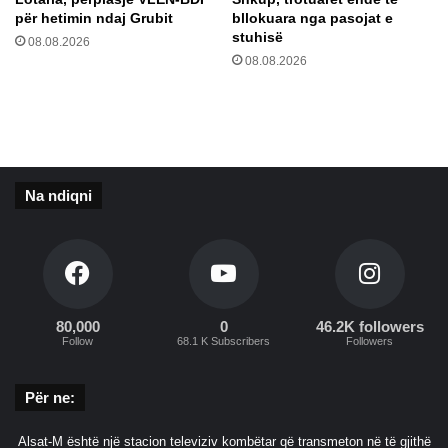
k
t
për hetimin ndaj Grubit
bllokuara nga pasojat e
ë
ë
stuhisë
08.08.2026
r
08.08.2026
e
j
a
t
ë
C
Na ndiqni
O
V
I
D
-
1
9
80,000
0
46.2K followers
Follow
68.1 K Subscribers
Followers
Për ne:
Alsat-M është një stacion televiziv kombëtar që transmeton në të gjithë