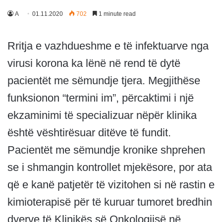
A
01.11.2020
702
1 minute read
Rritja e vazhdueshme e të infektuarve nga
virusi korona ka lënë në rend të dytë
pacientët me sëmundje tjera. Megjithëse
funksionon “termini im”, përcaktimi i një
ekzaminimi të specializuar nëpër klinika
është vështirësuar ditëve të fundit.
Pacientët me sëmundje kronike shprehen
se i shmangin kontrollet mjekësore, por ata
që e kanë patjetër të vizitohen si në rastin e
kimioterapisë për të kuruar tumoret bredhin
dyerve të Klinikës së Onkologjisë në