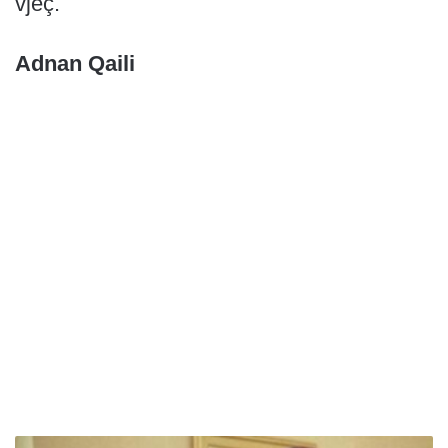
vjeç.
Adnan Qaili
B