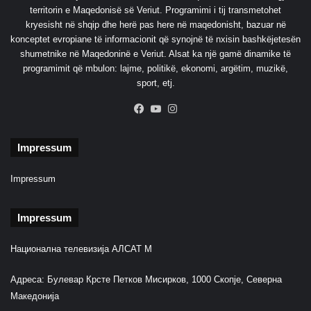
territorin e Maqedonisë së Veriut. Programimi i tij transmetohet
kryesisht në shqip dhe herë pas here në maqedonisht, bazuar në
konceptet evropiane të informacionit që synojnë të nxisin bashkëjetesën
shumetnike në Maqedoninë e Veriut. Alsat ka një gamë dinamike të
programimit që mbulon: lajme, politikë, ekonomi, argëtim, muzikë,
sport, etj.
Facebook
YouTube
Instagram
Impressum
Impressum
Impressum
Национална телевизија АЛСАТ М
Адреса: Булевар Крсте Петков Мисирков, 1000 Скопје, Северна
Македонија