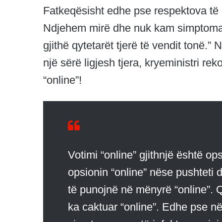
Fatkeqësisht edhe pse respektova të gj
Ndjehem mirë dhe nuk kam simptoma. M
gjithë qytetarët tjerë të vendit tonë.” 
një sërë ligjesh tjera, kryeministri r
“online”!
Votimi “online” gjithnjë është o
opsionin “online” nëse pushteti
të punojnë në mënyrë “online”. 
ka caktuar “online”. Edhe pse 