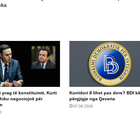
ska
prag të konstituimit, Kurti
Korridori 8 lihet pas dore? BDI k
hiku negociojnë për
përgjigje nga Qeveria
in
07.08.2026
6