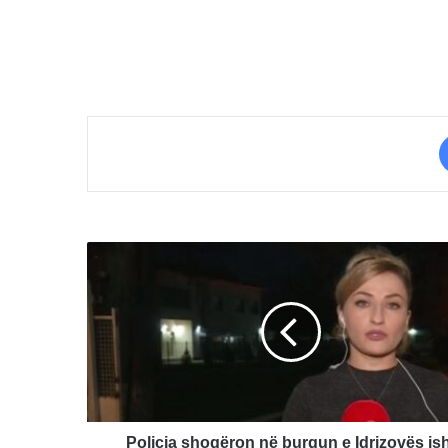
Policia
shoqëron
në
burgun
e
Idrizovës
ish-
ministren
e
Brendshme,
Policia shoqëron në burgun e Idrizovës ish