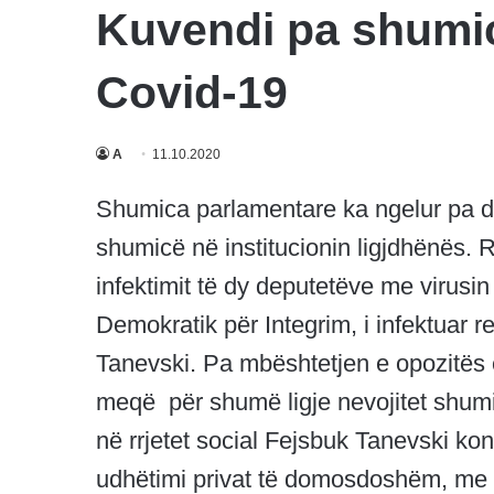
Kuvendi pa shumic
Covid-19
A
11.10.2020
Shumica parlamentare ka ngelur pa dy
shumicë në institucionin ligjdhënës. 
infektimit të dy deputetëve me virusi
Demokratik për Integrim, i infektuar 
Tanevski. Pa mbështetjen e opozitës ë
meqë për shumë ligje nevojitet shumi
në rrjetet social Fejsbuk Tanevski konf
udhëtimi privat të domosdoshëm, me v