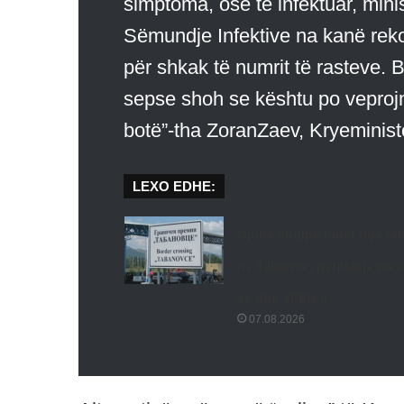
simptoma, ose të infektuar, mini
Sëmundje Infektive na kanë reko
për shkak të numrit të rasteve. 
sepse shoh se kështu po veprojn
botë”-tha ZoranZaev, Kryeminist
LEXO EDHE:
Gjuha shqipe hiqet nga tab
në Tabanoc, përplasje mes
së dhe VLEN-it
07.08.2026