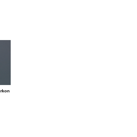
ërkon