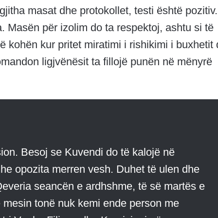
itha masat dhe protokollet, testi është pozitiv.
asën për izolim do ta respektoj, ashtu si të
Në kohën kur pritet miratimi i rishikimi i buxhetit
ekomandon ligjvënësit ta fillojë punën në mënyrë
psion. Besoj se Kuvendi do të kalojë në
 dhe opozita merren vesh. Duhet të ulen dhe
Qeveria seancën e ardhshme, të së martës e
në mesin tonë nuk kemi ende person me