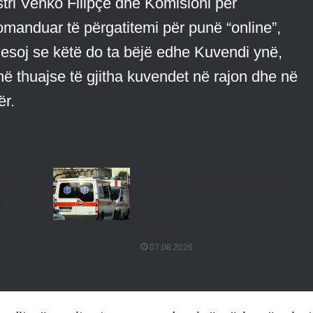
stri Venko Filipçe dhe Komisioni për
manduar të përgatitemi për punë “online”,
Besoj se këtë do ta bëjë edhe Kuvendi ynë,
ë thuajse të gjitha kuvendet në rajon dhe në
ër.
elat
Lëndim i rëndë në Turqi, avioni
 BDI-
qeveritar sjell të riun në
Maqedoni
07.08.2026