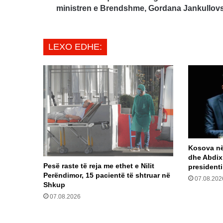
Gordana
ministren e Brendshme, Gordana Jankullov
Jankullovska
LEXO EDHE:
Kosova në 
dhe Abdix
Pesë raste të reja me ethet e Nilit
president
Perëndimor, 15 pacientë të shtruar në
07.08.202
Shkup
07.08.2026