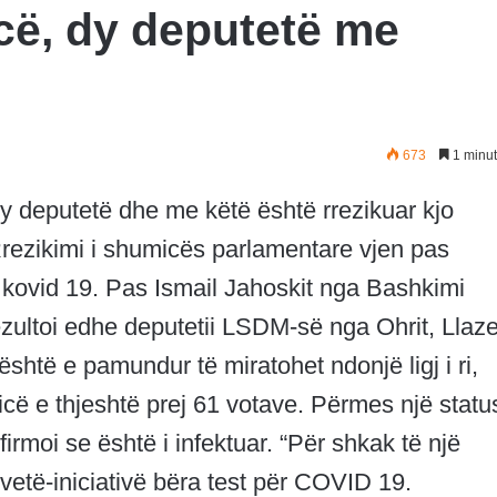
ë, dy deputetë me
673
1 minut
 deputetë dhe me këtë është rrezikuar kjo
Rrezikimi i shumicës parlamentare vjen pas
n kovid 19. Pas Ismail Jahoskit nga Bashkimi
rezultoi edhe deputetii LSDM-së nga Ohrit, Llaz
shtë e pamundur të miratohet ndonjë ligj i ri,
cë e thjeshtë prej 61 votave. Përmes një statu
irmoi se është i infektuar. “Për shkak të një
etë-iniciativë bëra test për COVID 19.