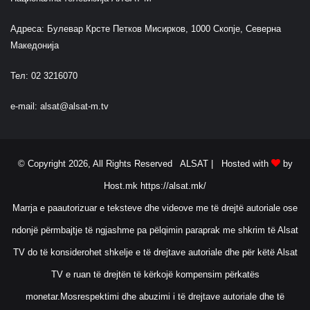
Адреса: Булевар Крсте Петков Мисирков, 1000 Скопје, Северна
Македонија
Тел: 02 3216070
e-mail:
alsat@alsat-m.tv
© Copyright 2026, All Rights Reserved ALSAT |
Hosted with
by
Host.mk
https://alsat.mk/
Marrja e paautorizuar e teksteve dhe videove me të drejtë autoriale ose
ndonjë përmbajtje të ngjashme pa pëlqimin paraprak me shkrim të Alsat
TV do të konsiderohet shkelje e të drejtave autoriale dhe për këtë Alsat
TV e ruan të drejtën të kërkojë kompensim përkatës
monetar.Mosrespektimi dhe abuzimi i të drejtave autoriale dhe të