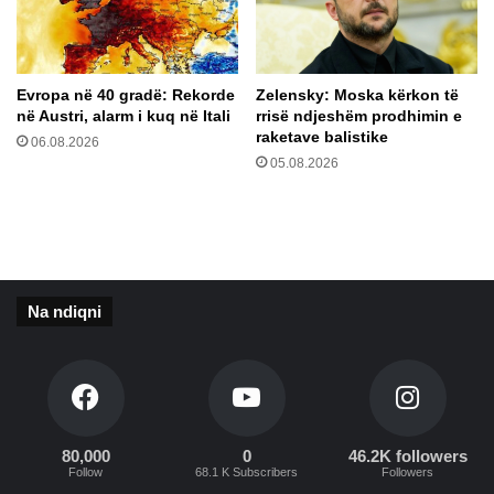
,
k
S
ë
t
p
o
u
Evropa në 40 gradë: Rekorde
Zelensky: Moska kërkon të
l
n
në Austri, alarm i kuq në Itali
rrisë ndjeshëm prodhimin e
t
i
raketave balistike
06.08.2026
e
m
05.08.2026
n
i
b
n
e
m
r
e
g
L
n
y
Na ndiqni
d
r
ë
i
r
c
m
a
e
l
r
S
r
o
80,000
0
46.2K followers
Follow
68.1 K Subscribers
Followers
h
n