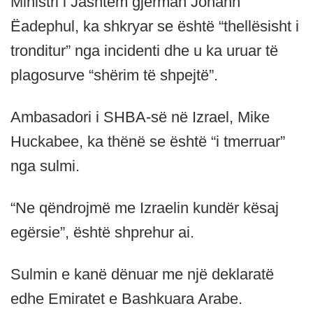
Ministri i Jashtëm gjerman Johann
Ëadephul, ka shkryar se është “thellësisht i
tronditur” nga incidenti dhe u ka uruar të
plagosurve “shërim të shpejtë”.
Ambasadori i SHBA-së në Izrael, Mike
Huckabee, ka thënë se është “i tmerruar”
nga sulmi.
“Ne qëndrojmë me Izraelin kundër kësaj
egërsie”, është shprehur ai.
Sulmin e kanë dënuar me një deklaratë
edhe Emiratet e Bashkuara Arabe.