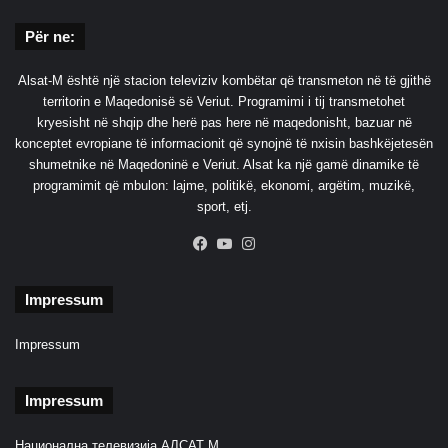
a
p
Për ne:
i
n
Alsat-M është një stacion televiziv kombëtar që transmeton në të gjithë
e
territorin e Maqedonisë së Veriut. Programimi i tij transmetohet
p
kryesisht në shqip dhe herë pas here në maqedonisht, bazuar në
a
konceptet evropiane të informacionit që synojnë të nxisin bashkëjetesën
r
shumetnike në Maqedoninë e Veriut. Alsat ka një gamë dinamike të
ë
programimit që mbulon: lajme, politikë, ekonomi, argëtim, muzikë,
sport, etj.
Facebook
YouTube
Instagram
Impressum
Impressum
Impressum
Национална телевизија АЛСАТ М