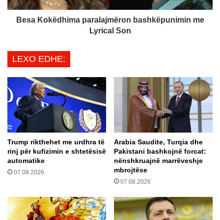
n
d
d
h
Besa Kokëdhima paralajmëron bashkëpunimin me
a
i
Lyrical Son
j
m
z
a
LEXO EDHE:
g
p
j
a
e
r
r
a
i
l
m
a
i
j
t
m
Trump rikthehet me urdhra të
Arabia Saudite, Turqia dhe
t
ë
rinj për kufizimin e shtetësisë
Pakistani bashkojnë forcat:
ë
r
automatike
nënshkruajnë marrëveshje
N
o
mbrojtëse
07.08.2026
A
n
07.08.2026
T
b
O
a
-
s
s
h