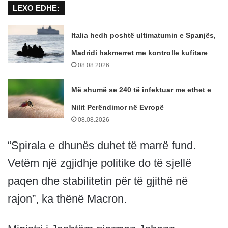
LEXO EDHE:
Italia hedh poshtë ultimatumin e Spanjës,
Madridi hakmerret me kontrolle kufitare
08.08.2026
Më shumë se 240 të infektuar me ethet e
Nilit Perëndimor në Evropë
08.08.2026
“Spirala e dhunës duhet të marrë fund.
Vetëm një zgjidhje politike do të sjellë
paqen dhe stabilitetin për të gjithë në
rajon”, ka thënë Macron.