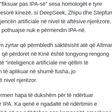
fiksuar pas IPA-së” sesa homologët e tyre
yesorë kinezë, si DeepSeek, Zhipu dhe Stepfu
jencën artificiale në nivel të aftësive njerëzore,
ze pothuajse nuk e përmendin IPA-në.
rm zyrtar që përmbledh saktësisht atë që Altma
mi që përdoret në Kinë është tongyong rengong
të “inteligjencë artificiale me qëllim të
m të aplikuar në shumë fusha, jo
 nivel njerëzor.
ërmerr hapa të dukshëm për të ndërtuar
ër IPA. Ka qenë e ngadaltë në ndërtimin e