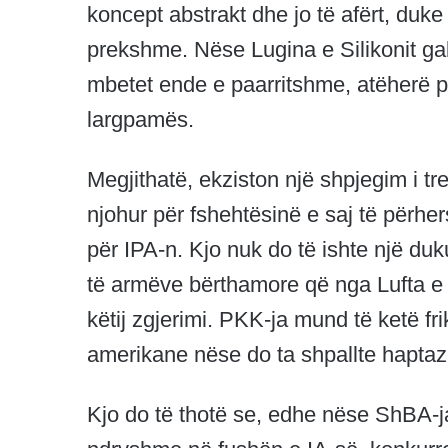
koncept abstrakt dhe jo të afërt, duk
prekshme. Nëse Lugina e Silikonit gabo
mbetet ende e paarritshme, atëherë p
largpamës.
Megjithatë, ekziston një shpjegim i t
njohur për fshehtësinë e saj të përhe
për IPA-n. Kjo nuk do të ishte një du
të armëve bërthamore që nga Lufta e 
këtij zgjerimi. PKK-ja mund të ketë fr
amerikane nëse do ta shpallte haptazi 
Kjo do të thotë se, edhe nëse ShBA-ja