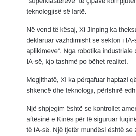
“superklasterëve” të çipave kompjute
teknologjisë së lartë.
Në vend të kësaj, Xi Jinping ka theksu
deklaruar vazhdimisht se sektori i IA-
aplikimeve”. Nga robotika industriale 
IA-së, kjo tashmë po bëhet realitet.
Megjithatë, Xi ka përqafuar haptazi që
shkencë dhe teknologji, përfshirë ed
Një shpjegim është se kontrollet amer
aftësinë e Kinës për të siguruar fuqi
të IA-së. Një tjetër mundësi është se 