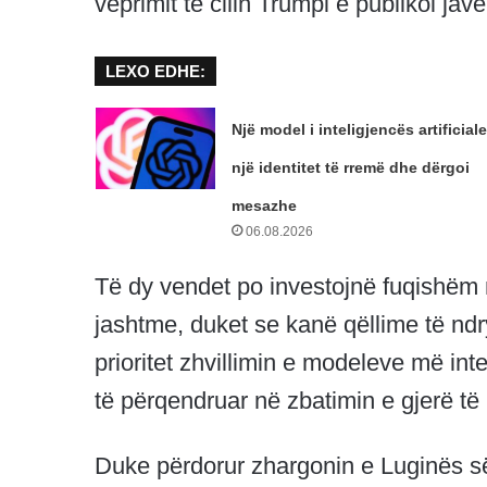
veprimit të cilin Trumpi e publikoi jav
LEXO EDHE:
Një model i inteligjencës artificiale
një identitet të rremë dhe dërgoi
mesazhe
06.08.2026
Të dy vendet po investojnë fuqishëm n
jashtme, duket se kanë qëllime të n
prioritet zhvillimin e modeleve më in
të përqendruar në zbatimin e gjerë të 
Duke përdorur zhargonin e Luginës së 