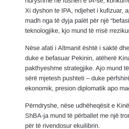
ndryshme në fushën e IA-së, konkurre
Xi dyshon te IPA, ndjehet i kufizuar, a
madh nga të dyja palët për një “befasi t
teknologjike, kjo mund të rrisë rrezikun
Nëse afati i Altmanit është i saktë dh
duke e befasuar Pekinin, atëherë Kin
pakthyeshme strategjike. Ajo mund të 
sërë mjetesh pushteti – duke përfshir
ekonomik, presion diplomatik apo ma
Përndryshe, nëse udhëheqësit e Kinës
ShBA-ja mund të përballet me një tr
për të rivendosur ekuilibrin.