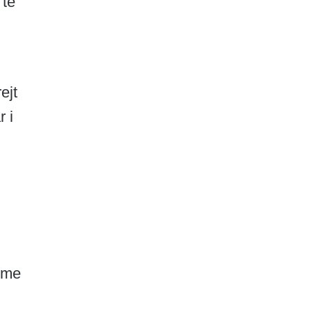
 të
ejt
r i
shme