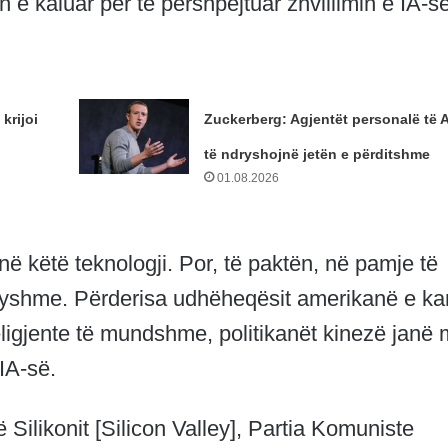
ën e kaluar për të përshpejtuar zhvillimin e IA-së
 krijoi
Zuckerberg: Agjentët personalë të A
të ndryshojnë jetën e përditshme
01.08.2026
ë këtë teknologji. Por, të paktën, në pamje të
dryshme. Përderisa udhëheqësit amerikanë e k
teligjente të mundshme, politikanët kinezë janë
IA-së.
Silikonit [Silicon Valley], Partia Komuniste