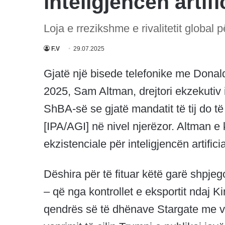
inteligjencën artifi
Loja e rrezikshme e rivalitetit global pë
F.V
29.07.2025
Gjatë një bisede telefonike me Donald 
2025, Sam Altman, drejtori ekzekutiv i
ShBA-së se gjatë mandatit të tij do të 
[IPA/AGI] në nivel njerëzor. Altman e k
ekzistenciale për inteligjencën artifi
Dëshira për të fituar këtë garë shpj
– që nga kontrollet e eksportit ndaj Ki
qendrës së të dhënave Stargate me vler