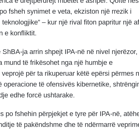
nca e drejtpërdrejt mbetet e ashpër. Qoftë në
po fsheh synimet e veta, ekziston një rrezik i
eknologjike” – kur një rival fiton papritur një af
 e konfliktit.
e ShBA-ja arrin shpejt IPA-në në nivel njerëzor,
a mund të frikësohet nga një humbje e
veprojë për ta rikuperuar këtë epërsi përmes n
ë operacione të ofensivës kibernetike, shtrëng
dje edhe forcë ushtarake.
 po fshehin përpjekjet e tyre për IPA-në, atëh
onditje të pakëndshme dhe të ndërmarrë veprim