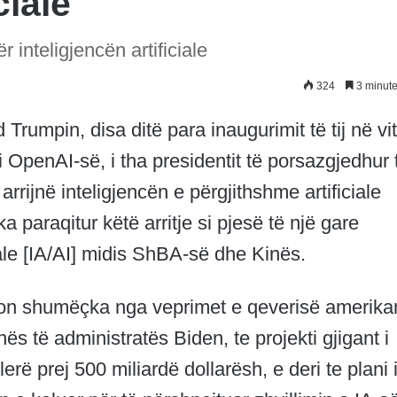
ciale
r inteligjencën artificiale
324
3 minute
Trumpin, disa ditë para inaugurimit të tij në vit
 OpenAI-së, i tha presidentit të porsazgjedhur 
arrijnë inteligjencën e përgjithshme artificiale
a paraqitur këtë arritje si pjesë të një gare
ciale [IA/AI] midis ShBA-së dhe Kinës.
egon shumëçka nga veprimet e qeverisë amerik
nës të administratës Biden, te projekti gjigant i
ë prej 500 miliardë dollarësh, e deri te plani 