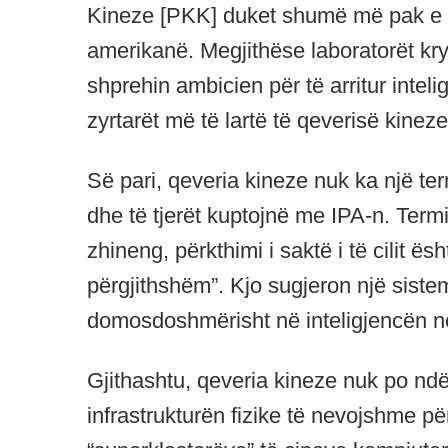
Kineze [PKK] duket shumë më pak e “
amerikanë. Megjithëse laboratorët kr
shprehin ambicien për të arritur intelig
zyrtarët më të lartë të qeverisë kine
Së pari, qeveria kineze nuk ka një te
dhe të tjerët kuptojnë me IPA-n. Ter
zhineng, përkthimi i saktë i të cilit ësh
përgjithshëm”. Kjo sugjeron një siste
domosdoshmërisht në inteligjencën në
Gjithashtu, qeveria kineze nuk po nd
infrastrukturën fizike të nevojshme p