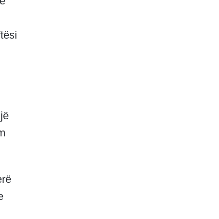
se
tësi
jë
im
erë
e