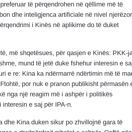
e preferuar të përqendrohen në qëllime më të
n dhe inteligjenca artificiale në nivel njerëzor
ërqendrimi i Kinës në aplikime do të duket
retë, më shqetësues, për qasjen e Kinës: PKK-ja
rshme, mund të jetë duke fshehur interesin e sa
kuri e re: Kina ka ndërmarrë ndërtimin më të m
Ftohtë, por nuk e pranon publikisht përmasën 
ikë nga një reagim më i ashpër i politikës
interesin e saj për IPA-n.
 dhe Kina duken sikur po zhvillojnë gara të