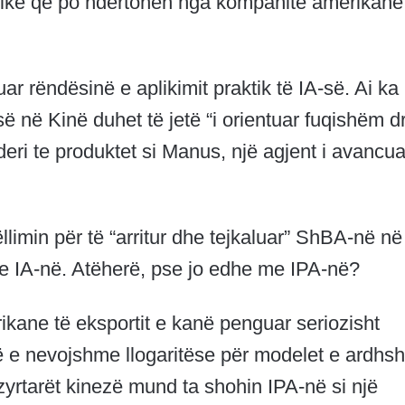
rikë që po ndërtohen nga kompanitë amerikane
ar rëndësinë e aplikimit praktik të IA-së. Ai ka
së në Kinë duhet të jetë “i orientuar fuqishëm dr
deri te produktet si Manus, një agjent i avancua
llimin për të “arritur dhe tejkaluar” ShBA-në në
he IA-në. Atëherë, pse jo edhe me IPA-në?
ikane të eksportit e kanë penguar seriozisht
në e nevojshme llogaritëse për modelet e ardh
zyrtarët kinezë mund ta shohin IPA-në si një