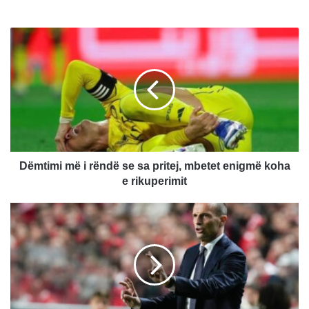
D
ë
m
t
i
m
i
m
ë
i
Dëmtimi më i rëndë se sa pritej, mbetet enigmë koha
r
e rikuperimit
ë
n
R
d
e
ë
a
s
l
e
M
s
a
a
d