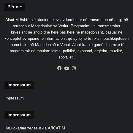
o
Për ne:
r
?
Alsat-M është një stacion televiziv kombëtar që transmeton në të gjithë
!
territorin e Maqedonisë së Veriut. Programimi i tij transmetohet
kryesisht në shqip dhe herë pas here në maqedonisht, bazuar në
konceptet evropiane të informacionit që synojnë të nxisin bashkëjetesën
shumetnike në Maqedoninë e Veriut. Alsat ka një gamë dinamike të
programimit që mbulon: lajme, politikë, ekonomi, argëtim, muzikë,
sport, etj.
Facebook
YouTube
Instagram
Impressum
Impressum
Impressum
Национална телевизија АЛСАТ М