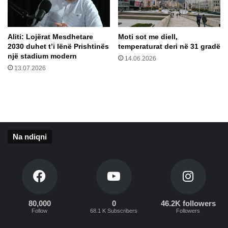
a
h
e
ë
r
s
​Aliti: Lojërat Mesdhetare
Moti sot me diell,
i
p
2030 duhet t’i lënë Prishtinës
temperaturat deri në 31 gradë
k
ë
një stadium modern
14.06.2026
u
r
13.07.2026
p
A
e
l
r
l
i
e
m
g
i
r
t
Na ndiqni
i
n
n
ë
q
e
r
80,000
0
46.2K followers
Follow
68.1 K Subscribers
Followers
s
h