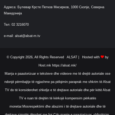
Адреса: Булевар Крсте Петков Мисирков, 1000 Скопје, Северна
Македонија
Тел: 02 3216070
e-mail:
alsat@alsat-m.tv
© Copyright 2026, All Rights Reserved ALSAT |
Hosted with
by
Host.mk
https://alsat.mk/
Marrja e paautorizuar e teksteve dhe videove me të drejtë autoriale ose
ndonjë përmbajtje të ngjashme pa pëlqimin paraprak me shkrim të Alsat
TV do të konsiderohet shkelje e të drejtave autoriale dhe për këtë Alsat
TV e ruan të drejtën të kërkojë kompensim përkatës
monetar.Mosrespektimi dhe abuzimi i të drejtave autoriale dhe të
drejtave simotër dënohet me ligj.Çdo marrje e paautorizuar, shfrytëzim,