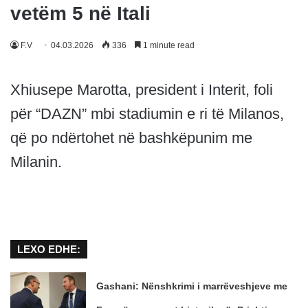
vetëm 5 në Itali
F.V
04.03.2026
336
1 minute read
Xhiusepe Marotta, president i Interit, foli
për “DAZN” mbi stadiumin e ri të Milanos,
që po ndërtohet në bashkëpunim me
Milanin.
LEXO EDHE:
Gashani: Nënshkrimi i marrëveshjeve me