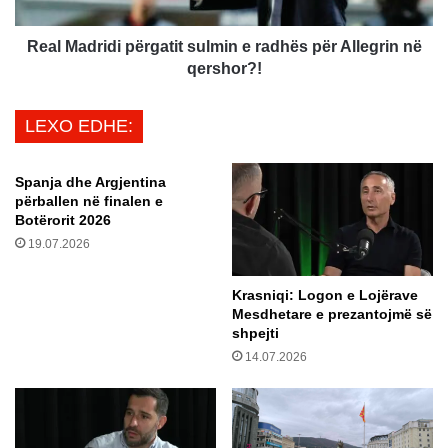
p
r
r
i
i
d
Real Madridi përgatit sulmin e radhës për Allegrin në
t
i
qershor?!
e
p
j
ë
LEXO EDHE:
,
r
m
g
b
a
Spanja dhe Argjentina
e
t
përballen në finalen e
t
i
Botërorit 2026
e
t
19.07.2026
t
s
e
u
Krasniqi: Logon e Lojërave
n
l
Mesdhetare e prezantojmë së
i
m
shpejti
g
i
14.07.2026
m
n
ë
e
k
r
o
a
h
d