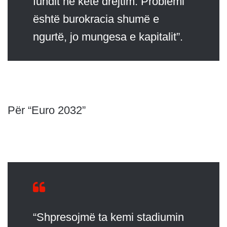
fundit në këtë drejtim. Problemi
është burokracia shumë e
ngurtë, jo mungesa e kapitalit”.
Për “Euro 2032”
“Shpresojmë ta kemi stadiumin