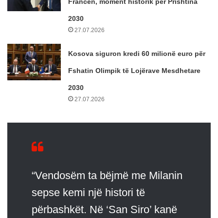
Francën, moment historik për Prishtina
2030
27.07.2026
Kosova siguron kredi 60 milionë euro për
Fshatin Olimpik të Lojërave Mesdhetare
2030
27.07.2026
“Vendosëm ta bëjmë me Milanin
sepse kemi një histori të
përbashkët. Në ‘San Siro’ kanë