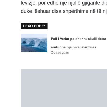
lëvizje, por edhe një njollë gjigante d
duke lëshuar disa shpërthime në të një
LEXO EDHE:
Poli i Veriut po shkrin: akulli detar
arritur në një nivel alarmues
28.03.2026