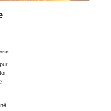
e
minute
apur
toi
ë
 në