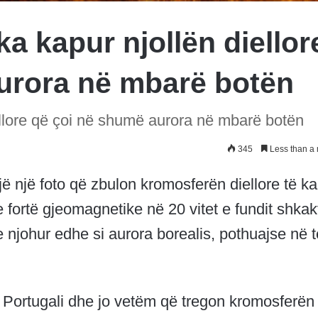
ka kapur njollën diellor
urora në mbarë botën
iellore që çoi në shumë aurora në mbarë botën
345
Less than a 
ëjë një foto që zbulon kromosferën diellore të k
e fortë gjeomagnetike në 20 vitet e fundit shkak
e njohur edhe si aurora borealis, pothuajse në t
 Portugali dhe jo vetëm që tregon kromosferën