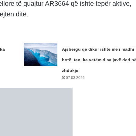
iellore të quajtur AR3664 që ishte tepër aktive,
jtën ditë.
 ka
Ajsbergu që dikur ishte më i madhi
botë, tani ka vetëm disa javë deri n
zhdukje
07.03.2026