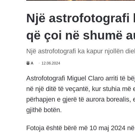
Një astrofotografi 
që çoi në shumë a
Një astrofotografi ka kapur njollën d
A
12.06.2024
Astrofotografi Miguel Claro arriti të b
në një ditë të veçantë, kur stuhia më 
përhapjen e gjerë të aurora borealis, 
gjithë botën.
Fotoja është bërë më 10 maj 2024 në