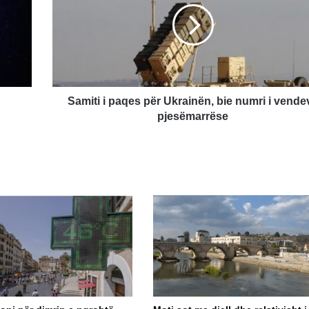
për
Ukrainën,
bie
numri
i
vendeve
pjesëmarrëse
Samiti i paqes për Ukrainën, bie numri i vende
pjesëmarrëse