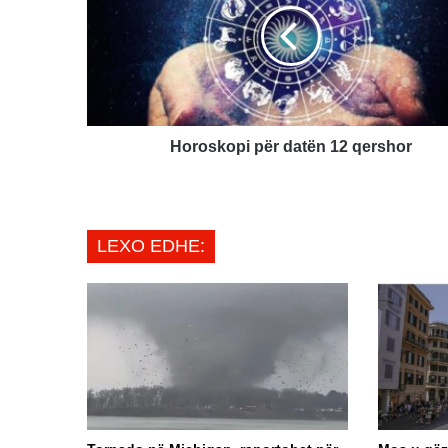
12
qershor
Horoskopi për datën 12 qershor
LEXO EDHE: