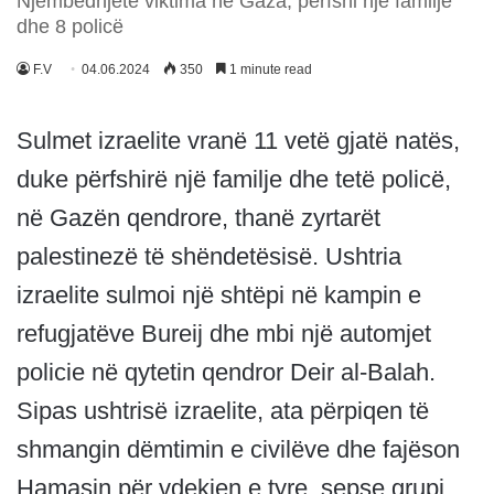
Njëmbëdhjetë viktima në Gaza, përfshi një familje
dhe 8 policë
F.V
04.06.2024
350
1 minute read
Sulmet izraelite vranë 11 vetë gjatë natës,
duke përfshirë një familje dhe tetë policë,
në Gazën qendrore, thanë zyrtarët
palestinezë të shëndetësisë. Ushtria
izraelite sulmoi një shtëpi në kampin e
refugjatëve Bureij dhe mbi një automjet
policie në qytetin qendror Deir al-Balah.
Sipas ushtrisë izraelite, ata përpiqen të
shmangin dëmtimin e civilëve dhe fajëson
Hamasin për vdekjen e tyre, sepse grupi