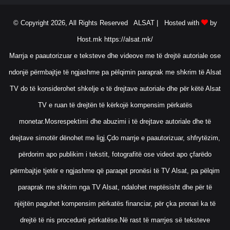
© Copyright 2026, All Rights Reserved ALSAT |
Hosted with
by
Host.mk
https://alsat.mk/
Marrja e paautorizuar e teksteve dhe videove me të drejtë autoriale ose
ndonjë përmbajtje të ngjashme pa pëlqimin paraprak me shkrim të Alsat
TV do të konsiderohet shkelje e të drejtave autoriale dhe për këtë Alsat
TV e ruan të drejtën të kërkojë kompensim përkatës
monetar.Mosrespektimi dhe abuzimi i të drejtave autoriale dhe të
drejtave simotër dënohet me ligj.Çdo marrje e paautorizuar, shfrytëzim,
përdorim apo publikim i tekstit, fotografitë ose videot apo çfarëdo
përmbajtje tjetër e ngjashme që paraqet pronësi të TV Alsat, pa pëlqim
paraprak me shkrim nga TV Alsat, ndalohet rreptësisht dhe për të
njëjtën paguhet kompensim përkatës financiar, për çka pronari ka të
drejtë të nis procedurë përkatëse.Në rast të marrjes së teksteve