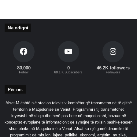
o
m
b
ë
Na ndiqni
t
a
r
e
80,000
0
46.2K followers
Follow
68.1 K Subscribers
Followers
Për ne:
Alsat-M është një stacion televiziv kombëtar që transmeton në të gjithë
territorin e Maqedonisë së Veriut. Programimi i tij transmetohet
kryesisht në shqip dhe herë pas here në maqedonisht, bazuar në
konceptet evropiane të informacionit që synojnë të nxisin bashkëjetesën
shumetnike në Maqedoninë e Veriut. Alsat ka një gamë dinamike të
programimit që mbulon: lajme, politikë, ekonomi, argëtim, muzikë,