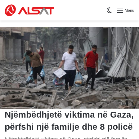
Switch skin
Menu
Njëmbëdhjetë viktima në Gaza,
përfshi një familje dhe 8 policë