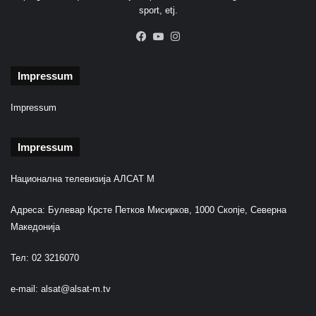
sport, etj.
Facebook
YouTube
Instagram
Impressum
Impressum
Impressum
Национална телевизија АЛСАТ М
Адреса: Булевар Крсте Петков Мисирков, 1000 Скопје, Северна
Македонија
Тел: 02 3216070
e-mail:
alsat@alsat-m.tv