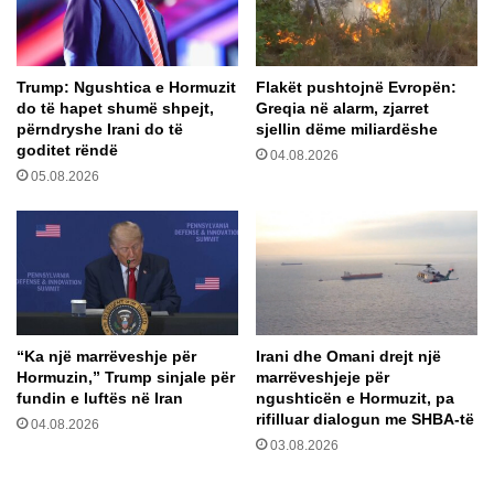
,
ë
L
r
l
s
Trump: Ngushtica e Hormuzit
Flakët pushtojnë Evropën:
o
u
do të hapet shumë shpejt,
Greqia në alarm, zjarret
g
l
përndryshe Irani do të
sjellin dëme miliardëshe
a
m
goditet rëndë
04.08.2026
u
s
05.08.2026
d
e
r
k
e
s
j
u
t
a
o
l
h
e
“Ka një marrëveshje për
Irani dhe Omani drejt një
t
Hormuzin,” Trump sinjale për
marrëveshjeje për
n
fundin e luftës në Iran
ngushticën e Hormuzit, pa
d
rifilluar dialogun me SHBA-të
04.08.2026
ë
03.08.2026
r
k