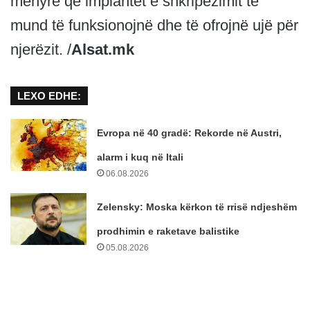
mënyrë që impiantet e shkripëzimit të
mund të funksionojnë dhe të ofrojnë ujë për
njerëzit. /
Alsat.mk
LEXO EDHE:
Evropa në 40 gradë: Rekorde në Austri,
alarm i kuq në Itali
06.08.2026
Zelensky: Moska kërkon të rrisë ndjeshëm
prodhimin e raketave balistike
05.08.2026