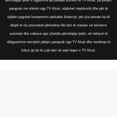
përmbajtje tjetër e ngjashme që paraqet pronësi të TV Alsat, pa pëlqim
paraprak me shkrim nga TV Alsat, ndalohet rreptësisht dhe për të
njëjtën paguhet kompensim përkatës financiar, për çka pronari ka të
drejtë të nis procedurë përkatëse.Në rast të marrjes së teksteve
autoriale dhe videove apo çfarëdo përmbajtje tjetër, në mënyrë të
obligueshme nevojitet pëlqim paraprak nga TV Alsat dhe vendosje të
linkut që do të çojë deri në web faqen e TV Alsat.