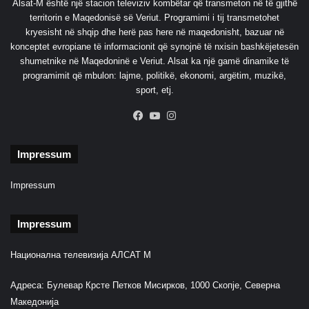
Alsat-M është një stacion televiziv kombëtar që transmeton në të gjithë
territorin e Maqedonisë së Veriut. Programimi i tij transmetohet
kryesisht në shqip dhe herë pas here në maqedonisht, bazuar në
konceptet evropiane të informacionit që synojnë të nxisin bashkëjetesën
shumetnike në Maqedoninë e Veriut. Alsat ka një gamë dinamike të
programimit që mbulon: lajme, politikë, ekonomi, argëtim, muzikë,
sport, etj.
Facebook
YouTube
Instagram
Impressum
Impressum
Impressum
Национална телевизија АЛСАТ М
Адреса: Булевар Крсте Петков Мисирков, 1000 Скопје, Северна
Македонија