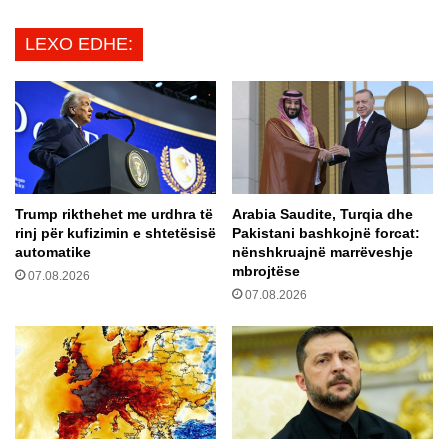
e
t
k
i
LEXO EDHE:
a
k
p
a
i
d
t
i
e
n
n
a
i
k
t
e
Trump rikthehet me urdhra të
Arabia Saudite, Turqia dhe
e
e
rinj për kufizimin e shtetësisë
Pakistani bashkojnë forcat:
d
R
automatike
nënshkruajnë marrëveshje
h
e
mbrojtëse
07.08.2026
e
a
07.08.2026
t
l
e
M
I
a
n
d
t
r
e
i
r
d
M
i