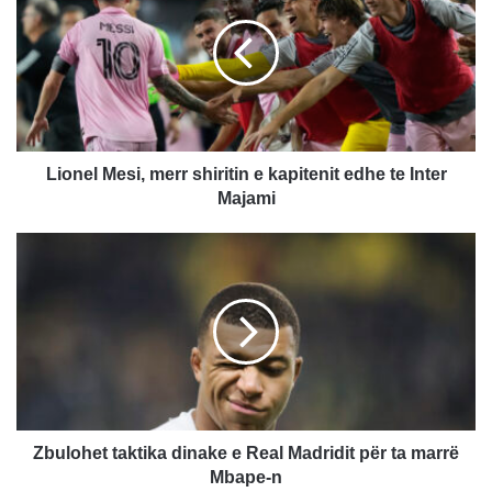
o
n
e
l
M
e
s
i
Lionel Mesi, merr shiritin e kapitenit edhe te Inter
,
Majami
m
e
Z
r
b
r
u
s
l
h
o
i
h
r
e
i
t
t
t
i
a
Zbulohet taktika dinake e Real Madridit për ta marrë
n
k
Mbape-n