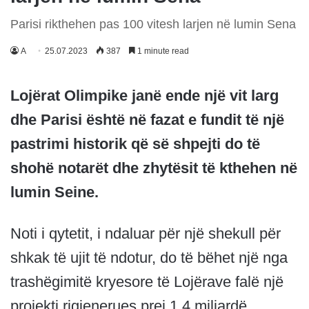
Parisi rikthehen pas 100 vitesh larjen në lumin Sena
A
25.07.2023
387
1 minute read
Lojërat Olimpike janë ende një vit larg
dhe Parisi është në fazat e fundit të një
pastrimi historik që së shpejti do të
shohë notarët dhe zhytësit të kthehen në
lumin Seine.
Noti i qytetit, i ndaluar për një shekull për
shkak të ujit të ndotur, do të bëhet një nga
trashëgimitë kryesore të Lojërave falë një
projekti rigjenerues prej 1.4 miliardë