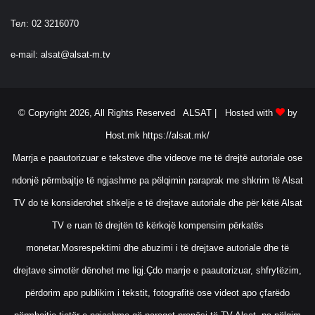
Тел: 02 3216070
e-mail:
alsat@alsat-m.tv
© Copyright 2026, All Rights Reserved ALSAT |
Hosted with
by
Host.mk
https://alsat.mk/
Marrja e paautorizuar e teksteve dhe videove me të drejtë autoriale ose
ndonjë përmbajtje të ngjashme pa pëlqimin paraprak me shkrim të Alsat
TV do të konsiderohet shkelje e të drejtave autoriale dhe për këtë Alsat
TV e ruan të drejtën të kërkojë kompensim përkatës
monetar.Mosrespektimi dhe abuzimi i të drejtave autoriale dhe të
drejtave simotër dënohet me ligj.Çdo marrje e paautorizuar, shfrytëzim,
përdorim apo publikim i tekstit, fotografitë ose videot apo çfarëdo