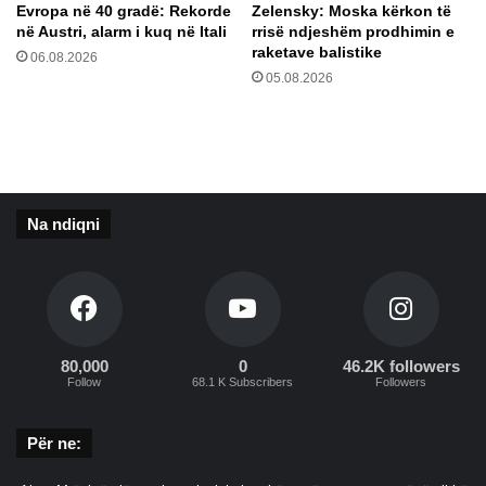
Evropa në 40 gradë: Rekorde
Zelensky: Moska kërkon të
a
t
në Austri, alarm i kuq në Itali
rrisë ndjeshëm prodhimin e
j
p
raketave balistike
06.08.2026
a
ë
05.08.2026
m
r
i
t
a
m
a
r
Na ndiqni
r
ë
M
b
a
p
e
80,000
0
46.2K followers
Follow
68.1 K Subscribers
Followers
-
n
Për ne: