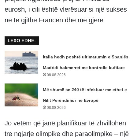
eurosh, i cili është vlerësuar si një sukses
në të gjithë Francën dhe më gjerë.
LEXO EDHE:
Italia hedh poshtë ultimatumin e Spanjës,
Madridi hakmerret me kontrolle kufitare
08.08.2026
Më shumë se 240 të infektuar me ethet e
Nilit Perëndimor në Evropë
08.08.2026
Jo vetëm që janë planifikuar të zhvillohen
tre ngjarje olimpike dhe paraolimpike – një