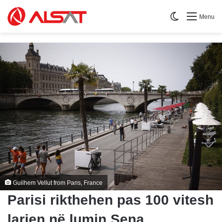
Switch skin
Menu
Guilhem Vellut from Paris, France
Parisi rikthehen pas 100 vitesh
larjen në lumin Sena