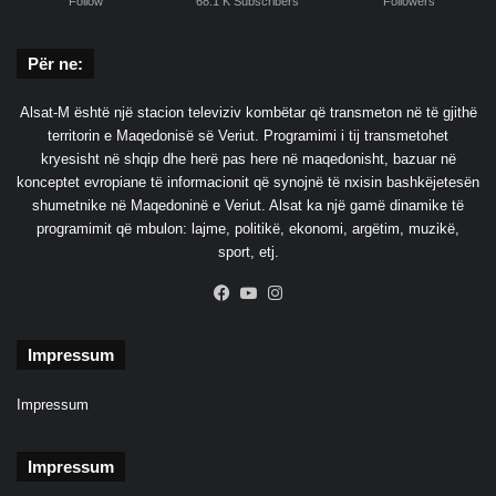
Follow
68.1 K Subscribers
Followers
t
ë
Për ne:
v
d
e
Alsat-M është një stacion televiziv kombëtar që transmeton në të gjithë
k
territorin e Maqedonisë së Veriut. Programimi i tij transmetohet
u
kryesisht në shqip dhe herë pas here në maqedonisht, bazuar në
r
konceptet evropiane të informacionit që synojnë të nxisin bashkëjetesën
,
shumetnike në Maqedoninë e Veriut. Alsat ka një gamë dinamike të
m
programimit që mbulon: lajme, politikë, ekonomi, argëtim, muzikë,
b
sport, etj.
i
Facebook
YouTube
Instagram
5
0
t
Impressum
ë
p
Impressum
l
a
g
Impressum
o