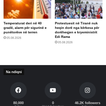
r
e
e
t
t
ë
h
s
i
h
Temperaturat deri në 40
Protestuesit në Tiranë nuk
m
t
gradë, alarm për sigurinë e
heqin dorë nga kërkesa për
i
ë
punëtorëve në terren
dorëheqjen e kryeministrit
t
n
Edi Rama
05.08.2026
n
a
05.08.2026
ë
m
q
e
e
a
n
r
d
m
ë
ë
Na ndiqni
r
!
S
h
t
a
t
80,000
0
46.2K followers
ë