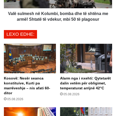
e
m
n
e
d
s
Valë sulmesh në Kolumbi, bomba dhe të shtëna me
o
h
armë! Shtatë të vdekur, mbi 50 të plagosur
s
n
e
ë
LEXO EDHE:
t
K
g
o
j
l
e
u
n
m
d
b
j
i
a
,
Kosovë: Nesër seanca
Alarm nga i nxehti: Qytetarët
e
b
konstituive, Kurti pa
dalin vetëm për obligimet,
s
o
marrëveshje – nis afati 60-
temperaturat arrijnë 42°C
h
m
ditor
05.08.2026
t
b
05.08.2026
e
a
t
d
r
h