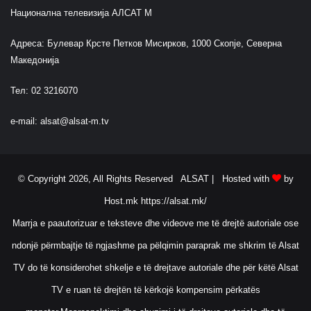
s
Национална телевизија АЛСАТ М
u
r
Адреса: Булевар Крсте Петков Мисирков, 1000 Скопје, Северна
Македонија
Тел: 02 3216070
e-mail:
alsat@alsat-m.tv
© Copyright 2026, All Rights Reserved ALSAT |
Hosted with
by
Host.mk
https://alsat.mk/
Marrja e paautorizuar e teksteve dhe videove me të drejtë autoriale ose
ndonjë përmbajtje të ngjashme pa pëlqimin paraprak me shkrim të Alsat
TV do të konsiderohet shkelje e të drejtave autoriale dhe për këtë Alsat
TV e ruan të drejtën të kërkojë kompensim përkatës