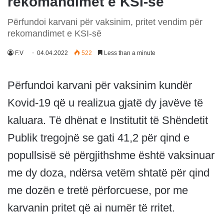
rekomandimet e KSI-së
Përfundoi karvani për vaksinim, pritet vendim për
rekomandimet e KSI-së
F.V
04.04.2022
522
Less than a minute
Përfundoi karvani për vaksinim kundër
Kovid-19 që u realizua gjatë dy javëve të
kaluara. Të dhënat e Institutit të Shëndetit
Publik tregojnë se gati 41,2 për qind e
popullsisë së përgjithshme është vaksinuar
me dy doza, ndërsa vetëm shtatë për qind
me dozën e tretë përforcuese, por me
karvanin pritet që ai numër të rritet.