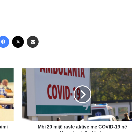
Facebook
X
Share via Email
Mbi
20
mijë
raste
aktive
me
COVID-
19
në
Maqedoninë
simi
Mbi 20 mijë raste aktive me COVID-19 në