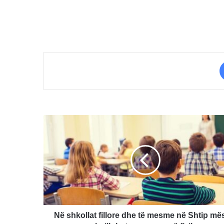
Në
shkollat
fillore
dhe
të
mesme
në
Shtip
mësimi
Në shkollat ​​fillore dhe të mesme në Shtip më