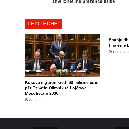
zhvillohet
zhvillohet me prezencë fizike
me
prezencë
fizike
LEXO EDHE:
Spanja dh
finalen e 
19.07.202
Kosova siguron kredi 60 milionë euro
për Fshatin Olimpik të Lojërave
Mesdhetare 2030
27.07.2026