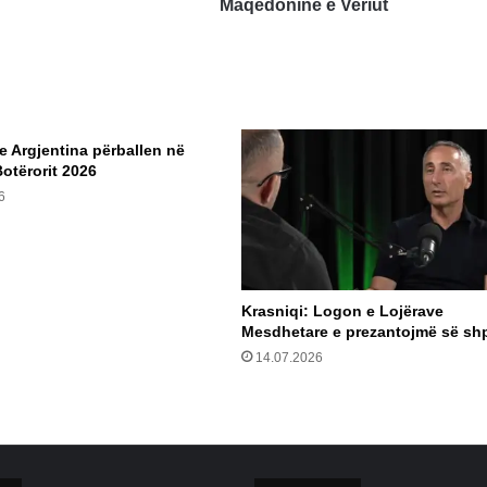
e
Maqedoninë e Veriut
Veriut
e Argjentina përballen në
Botërorit 2026
6
Krasniqi: Logon e Lojërave
Mesdhetare e prezantojmë së shp
14.07.2026