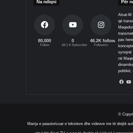
Na ndiqni
Për n
Alsat-M 
që transm
Maqedoni
transmet
pas here
80,000
0
46.2K followers
Follow
68.1 K Subscribers
Followers
koncepte
synojnë 
në Maqed
dinamike
politikë,
Fac
© Copyr
Marrja e paautorizuar e teksteve dhe videove me të drejtë aut