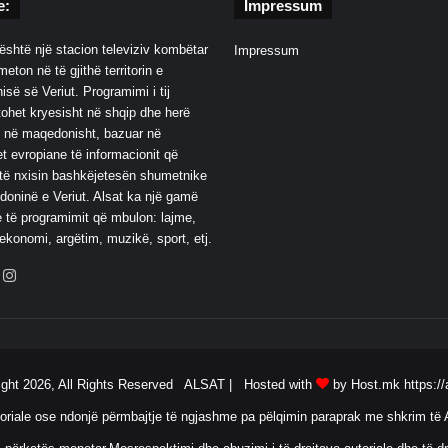
e:
Impressum
është një stacion televiziv kombëtar
Impressum
eton në të gjithë territorin e
së së Veriut. Programimi i tij
ohet kryesisht në shqip dhe herë
 në maqedonisht, bazuar në
t evropiane të informacionit që
të nxisin bashkëjetesën shumetnike
oninë e Veriut. Alsat ka një gamë
 të programimit që mbulon: lajme,
 ekonomi, argëtim, muzikë, sport, etj.
ebook
YouTube
Instagram
ight 2026, All Rights Reserved ALSAT |
Hosted with
by Host.mk
https://
oriale ose ndonjë përmbajtje të ngjashme pa pëlqimin paraprak me shkrim të A