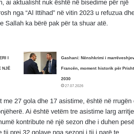
 ai aktualisht nuk është në bisedime për një
rosh nga “Al Ittihad” në vitin 2023 u refuzua dh
 Sallah ka bërë pak për ta shuar atë.
RI I
Gashani: Nënshkrimi i marrëveshje
 NJË
Francën, moment historik për Prish
2030
27.07.2026
lant me 27 gola dhe 17 asistime, është në rrugën
njëherë. Ai është vetëm tre asistime larg arritj
shumë kontribute në një sezon dhe i duhen pes
tij prej 32 golave ​​nga sezoni i tij i parë te