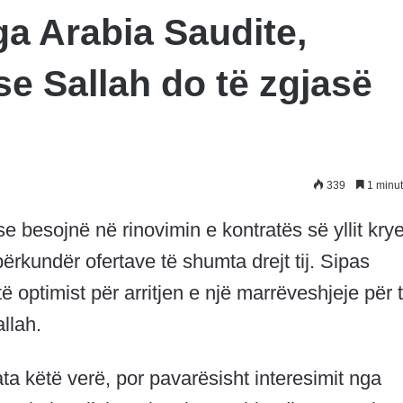
ga Arabia Saudite,
 se Sallah do të zgjasë
339
1 minut
t se besojnë në rinovimin e kontratës së yllit kry
rkundër ofertave të shumta drejt tij. Sipas
 optimist për arritjen e një marrëveshjeje për 
allah.
ata këtë verë, por pavarësisht interesimit nga