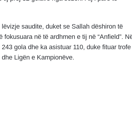
lëvizje saudite, duket se Sallah dëshiron të
ë fokusuara në të ardhmen e tij në “Anfield”. N
 243 gola dhe ka asistuar 110, duke fituar trofe
n dhe Ligën e Kampionëve.