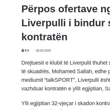
Përpos ofertave n
Liverpulli i bindur
kontratën
F.V
28.03.2025
Drejtuesit e klubit të Liverpulit thuhe
të skuadrës, Mohamed Sallah, edhe pë
mediumit “talkSPORT”, Liverpulli është
vazhduar kontratën e yllit egjiptian, S
Ylli egjiptian 32-vjeçar i skadon kontr