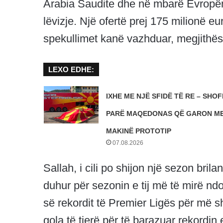
Arabia Saudite dhe në mbarë Evropën,
lëvizje. Një ofertë prej 175 milionë eu
spekullimet kanë vazhduar, megjithëse
LEXO EDHE:
IXHE ME NJË SFIDË TË RE – SHOFE
PARË MAQEDONAS QË GARON ME
MAKINË PROTOTIP
07.08.2026
Sallah, i cili po shijon një sezon bri
duhur për sezonin e tij më të mirë ndo
së rekordit të Premier Ligës për më 
gola të tjerë për të barazuar rekordin e 