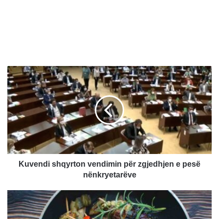
K
u
v
e
n
d
i
s
h
q
Kuvendi shqyrton vendimin për zgjedhjen e pesë
y
nënkryetarëve
r
t
S
o
p
n
i