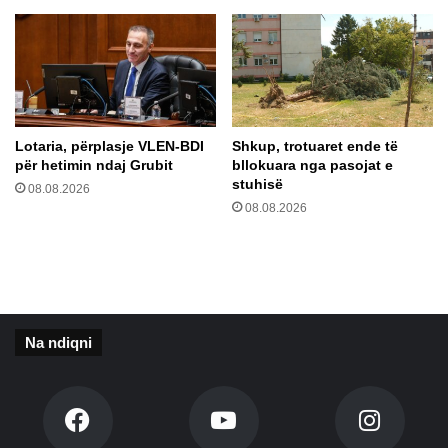
p
u
e
t
s
ë
n
ë
n
Lotaria, përplasje VLEN-BDI
Shkup, trotuaret ende të
k
për hetimin ndaj Grubit
bllokuara nga pasojat e
r
stuhisë
08.08.2026
y
08.08.2026
e
t
a
r
ë
v
Na ndiqni
e