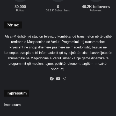
80,000
0
46.2K followers
Follow
68.1 K Subscribers
Followers
Për ne:
Alsat-M është një stacion televiziv kombëtar që transmeton në të gjithë
territorin e Maqedonisë së Veriut. Programimi i tij transmetohet
kryesisht në shqip dhe herë pas here në maqedonisht, bazuar në
konceptet evropiane të informacionit që synojnë të nxisin bashkëjetesën
shumetnike në Maqedoninë e Veriut. Alsat ka një gamë dinamike të
programimit që mbulon: lajme, politikë, ekonomi, argëtim, muzikë,
sport, etj.
Facebook
YouTube
Instagram
Impressum
Impressum