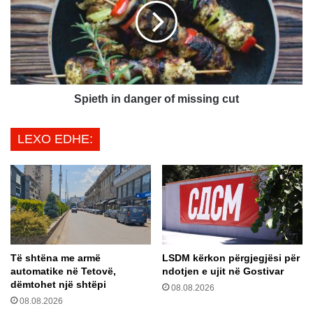
v
e
e
t
n
h
d
i
i
n
m
d
i
a
Spieth in danger of missing cut
n
n
p
g
LEXO EDHE:
ë
e
r
r
z
o
g
f
j
m
e
i
d
s
h
s
Të shtëna me armë
LSDM kërkon përgjegjësi për
j
i
automatike në Tetovë,
ndotjen e ujit në Gostivar
e
n
dëmtohet një shtëpi
n
08.08.2026
g
08.08.2026
e
c