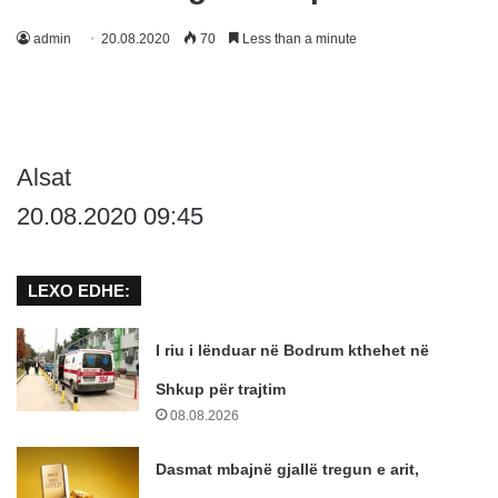
admin
20.08.2020
70
Less than a minute
Alsat
20.08.2020 09:45
LEXO EDHE:
I riu i lënduar në Bodrum kthehet në
Shkup për trajtim
08.08.2026
Dasmat mbajnë gjallë tregun e arit,