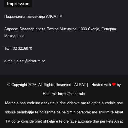
Impressum
Национална телевизија АЛСАТ М
Адреса: Булевар Крсте Петков Мисирков, 1000 Скопје, Северна
Македонија
Тел: 02 3216070
e-mail:
alsat@alsat-m.tv
© Copyright 2026, All Rights Reserved ALSAT |
Hosted with
by
Host.mk
https://alsat.mk/
Marrja e paautorizuar e teksteve dhe videove me të drejtë autoriale ose
ndonjë përmbajtje të ngjashme pa pëlqimin paraprak me shkrim të Alsat
TV do të konsiderohet shkelje e të drejtave autoriale dhe për këtë Alsat