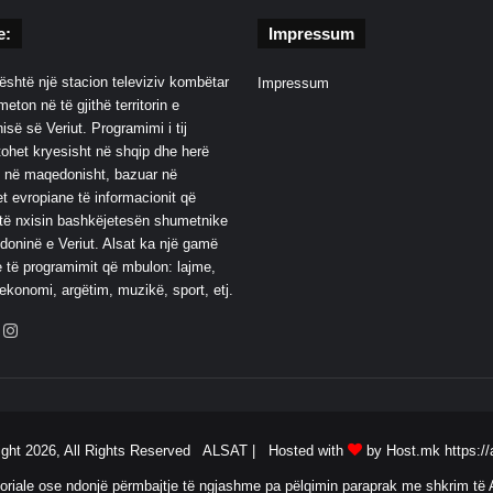
e:
Impressum
është një stacion televiziv kombëtar
Impressum
eton në të gjithë territorin e
së së Veriut. Programimi i tij
ohet kryesisht në shqip dhe herë
 në maqedonisht, bazuar në
t evropiane të informacionit që
të nxisin bashkëjetesën shumetnike
oninë e Veriut. Alsat ka një gamë
 të programimit që mbulon: lajme,
 ekonomi, argëtim, muzikë, sport, etj.
ebook
YouTube
Instagram
ight 2026, All Rights Reserved ALSAT |
Hosted with
by Host.mk
https://
oriale ose ndonjë përmbajtje të ngjashme pa pëlqimin paraprak me shkrim të A