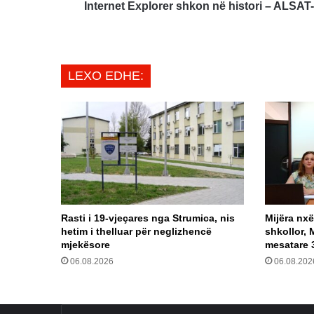
Internet Explorer shkon në histori – ALSAT
LEXO EDHE:
Rasti i 19-vjeçares nga Strumica, nis
Mijëra nxë
hetim i thelluar për neglizhencë
shkollor, 
mjekësore
mesatare 
06.08.2026
06.08.202