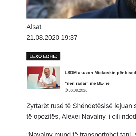
Alsat
21.08.2020 19:37
LEXO EDHE:
LSDM akuzon Mickoskin për bise
“nën radar” me BE-në
06.08.2026
Zyrtarët rusë të Shëndetësisë lejuan s
të opozitës, Alexei Navalny, i cili ndo
“Navalny mund të transportohet tani, s