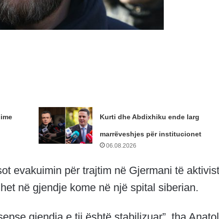
dime
Kurti dhe Abdixhiku ende larg
marrëveshjes për institucionet
06.08.2026
ot evakuimin për trajtim në Gjermani të aktivist
dhet në gjendje kome në një spital siberian.
epse gjendja e tij është stabilizuar”, tha Anato