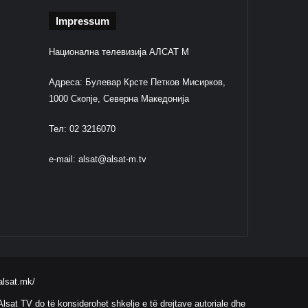
Impressum
Национална телевизија АЛСАТ М
Адреса: Булевар Крсте Петков Мисирков,
1000 Скопје, Северна Македонија
Тел: 02 3216070
e-mail:
alsat@alsat-m.tv
alsat.mk/
lsat TV do të konsiderohet shkelje e të drejtave autoriale dhe