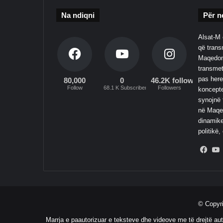
Na ndiqni
Për n
Alsat-M 
që transm
Maqedoni
transmet
pas here
80,000
0
46.2K followers
Follow
68.1 K Subscribers
Followers
koncepte
synojnë 
në Maqed
dinamike
politikë,
Fac
© Copyr
Marrja e paautorizuar e teksteve dhe videove me të drejtë aut