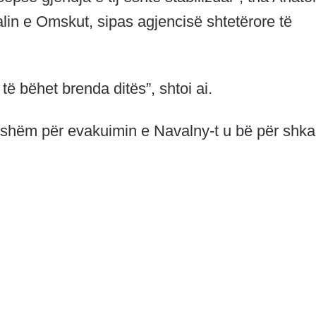
talin e Omskut, sipas agjencisë shtetërore të
 të bëhet brenda ditës”, shtoi ai.
arshëm për evakuimin e Navalny-t u bë për shka