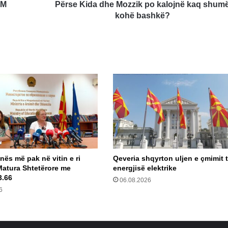
bashkë?
-M
Përse Kida dhe Mozzik po kalojnë kaq shum
kohë bashkë?
nës më pak në vitin e ri
Qeveria shqyrton uljen e çmimit 
Matura Shtetërore me
energjisë elektrike
3.66
06.08.2026
6