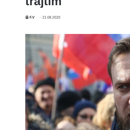
trajtim
F.V
21.08.2020