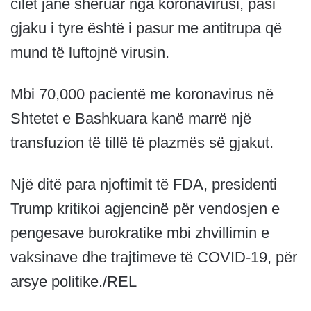
cilët janë shëruar nga koronavirusi, pasi
gjaku i tyre është i pasur me antitrupa që
mund të luftojnë virusin.
Mbi 70,000 pacientë me koronavirus në
Shtetet e Bashkuara kanë marrë një
transfuzion të tillë të plazmës së gjakut.
Një ditë para njoftimit të FDA, presidenti
Trump kritikoi agjencinë për vendosjen e
pengesave burokratike mbi zhvillimin e
vaksinave dhe trajtimeve të COVID-19, për
arsye politike./REL