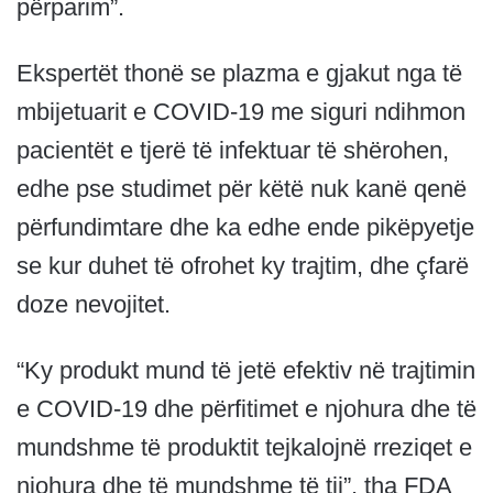
përparim”.
Ekspertët thonë se plazma e gjakut nga të
mbijetuarit e COVID-19 me siguri ndihmon
pacientët e tjerë të infektuar të shërohen,
edhe pse studimet për këtë nuk kanë qenë
përfundimtare dhe ka edhe ende pikëpyetje
se kur duhet të ofrohet ky trajtim, dhe çfarë
doze nevojitet.
“Ky produkt mund të jetë efektiv në trajtimin
e COVID-19 dhe përfitimet e njohura dhe të
mundshme të produktit tejkalojnë rreziqet e
njohura dhe të mundshme të tij”, tha FDA