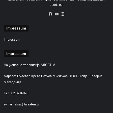
sport, etj.
Facebook
YouTube
Instagram
Impressum
Impressum
Impressum
Национална телевизија АЛСАТ М
Адреса: Булевар Крсте Петков Мисирков, 1000 Скопје, Северна
Македонија
Тел: 02 3216070
e-mail:
alsat@alsat-m.tv