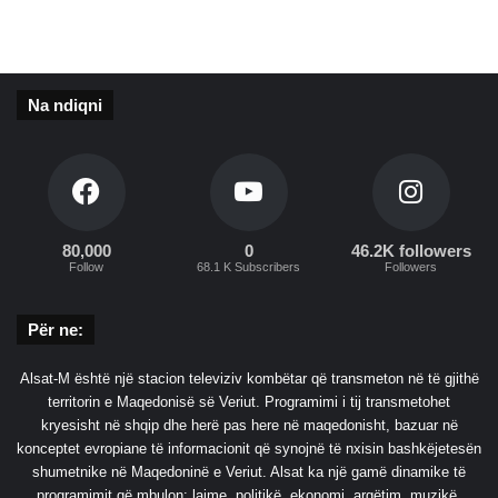
o
Na ndiqni
80,000
0
46.2K followers
Follow
68.1 K Subscribers
Followers
Për ne:
Alsat-M është një stacion televiziv kombëtar që transmeton në të gjithë
territorin e Maqedonisë së Veriut. Programimi i tij transmetohet
kryesisht në shqip dhe herë pas here në maqedonisht, bazuar në
konceptet evropiane të informacionit që synojnë të nxisin bashkëjetesën
shumetnike në Maqedoninë e Veriut. Alsat ka një gamë dinamike të
programimit që mbulon: lajme, politikë, ekonomi, argëtim, muzikë,