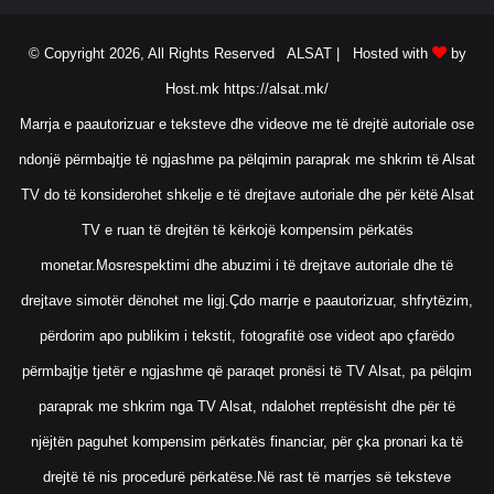
© Copyright 2026, All Rights Reserved ALSAT |
Hosted with
by
Host.mk
https://alsat.mk/
Marrja e paautorizuar e teksteve dhe videove me të drejtë autoriale ose
ndonjë përmbajtje të ngjashme pa pëlqimin paraprak me shkrim të Alsat
TV do të konsiderohet shkelje e të drejtave autoriale dhe për këtë Alsat
TV e ruan të drejtën të kërkojë kompensim përkatës
monetar.Mosrespektimi dhe abuzimi i të drejtave autoriale dhe të
drejtave simotër dënohet me ligj.Çdo marrje e paautorizuar, shfrytëzim,
përdorim apo publikim i tekstit, fotografitë ose videot apo çfarëdo
përmbajtje tjetër e ngjashme që paraqet pronësi të TV Alsat, pa pëlqim
paraprak me shkrim nga TV Alsat, ndalohet rreptësisht dhe për të
njëjtën paguhet kompensim përkatës financiar, për çka pronari ka të
drejtë të nis procedurë përkatëse.Në rast të marrjes së teksteve