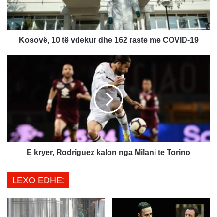
,
1
0
Kosovë, ​10 të vdekur dhe 162 raste me COVID-19
t
ë
E
v
k
d
r
e
y
k
e
u
r
r
,
d
R
h
o
e
d
E kryer, Rodriguez kalon nga Milani te Torino
1
r
6
i
LEXO EDHE:
2
g
r
u
a
e
s
z