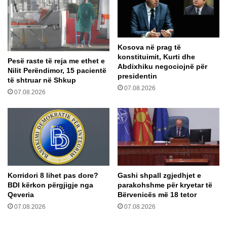
t
k
e
a
m
l
e
o
Kosova në prag të
C
n
konstituimit, Kurti dhe
O
n
Pesë raste të reja me ethet e
Abdixhiku negociojnë për
V
g
Nilit Perëndimor, 15 pacientë
presidentin
të shtruar në Shkup
I
a
07.08.2026
D
M
07.08.2026
-
i
1
l
9
a
n
i
t
e
Korridori 8 lihet pas dore?
Gashi shpall zgjedhjet e
T
BDI kërkon përgjigje nga
parakohshme për kryetar të
o
Qeveria
Bërvenicës më 18 tetor
r
07.08.2026
07.08.2026
i
n