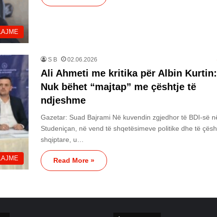
LAJME
S B
02.06.2026
Ali Ahmeti me kritika për Albin Kurtin:
Nuk bëhet “majtap” me çështje të
ndjeshme
Gazetar: Suad Bajrami Në kuvendin zgjedhor të BDI-së n
Studeniçan, në vend të shqetësimeve politike dhe të çësh
shqiptare, u…
LAJME
Read More »