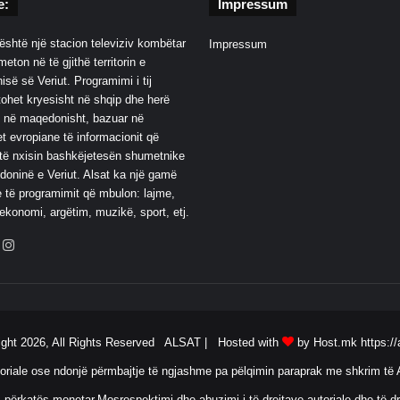
e:
Impressum
është një stacion televiziv kombëtar
Impressum
eton në të gjithë territorin e
së së Veriut. Programimi i tij
ohet kryesisht në shqip dhe herë
 në maqedonisht, bazuar në
t evropiane të informacionit që
të nxisin bashkëjetesën shumetnike
oninë e Veriut. Alsat ka një gamë
 të programimit që mbulon: lajme,
 ekonomi, argëtim, muzikë, sport, etj.
ebook
YouTube
Instagram
ight 2026, All Rights Reserved ALSAT |
Hosted with
by Host.mk
https://
oriale ose ndonjë përmbajtje të ngjashme pa pëlqimin paraprak me shkrim të A
 përkatës monetar.Mosrespektimi dhe abuzimi i të drejtave autoriale dhe të dr