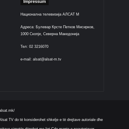
Impressum
Национална телевизија АЛСАТ М
Адреса: Булевар Крсте Петков Мисирков,
1000 Скопје, Северна Македонија
Тел: 02 3216070
e-mail:
alsat@alsat-m.tv
alsat.mk/
lsat TV do të konsiderohet shkelje e të drejtave autoriale dhe
ejtave simotër dënohet me ligj.Çdo marrje e paautorizuar,