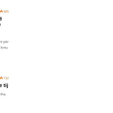
665
ë
/
ht për
a kreu
732
 tij
 tha