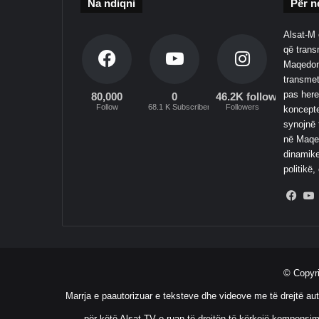
Na ndiqni
Për n
Alsat-M 
që transm
Maqedoni
transmet
pas here
80,000
0
46.2K followers
Follow
68.1 K Subscribers
Followers
koncepte
synojnë 
në Maqed
dinamike
politikë,
Fac
© Copyr
Marrja e paautorizuar e teksteve dhe videove me të drejtë aut
për këtë Alsat TV e ruan të drejtën të kërkojë kompensim