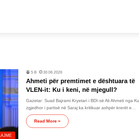
S B
30.06.2026
Ahmeti për premtimet e dështuara të
VLEN-it: Ku i keni, në mjegull?
Gazetar: Suad Bajrami Kryetari i BDI-së Ali Ahmeti nga K
zgjedhor i partisë në Saraj ka kritikuar ashpër krerët e…
Read More »
LAJME