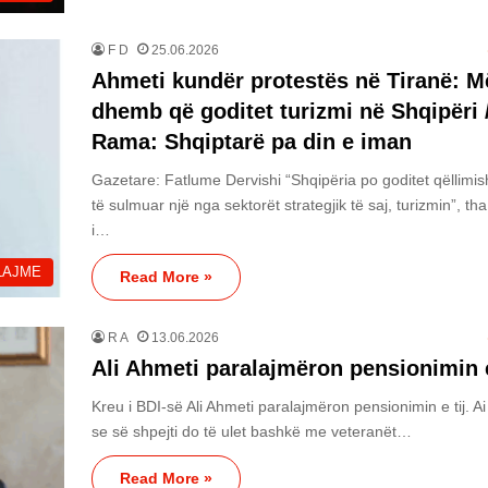
F D
25.06.2026
Ahmeti kundër protestës në Tiranë: M
dhemb që goditet turizmi në Shqipëri 
Rama: Shqiptarë pa din e iman
Gazetare: Fatlume Dervishi “Shqipëria po goditet qëllimis
të sulmuar një nga sektorët strategjik të saj, turizmin”, th
i…
LAJME
Read More »
R A
13.06.2026
Ali Ahmeti paralajmëron pensionimin e
Kreu i BDI-së Ali Ahmeti paralajmëron pensionimin e tij. Ai
se së shpejti do të ulet bashkë me veteranët…
Read More »