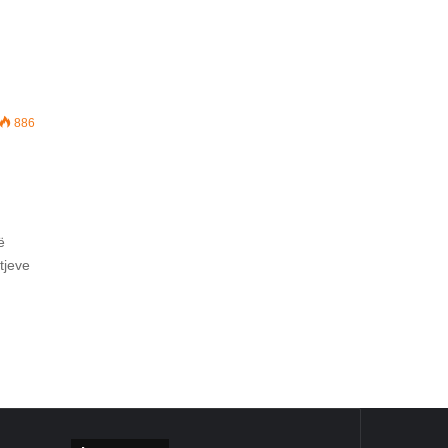
886
ë
tjeve