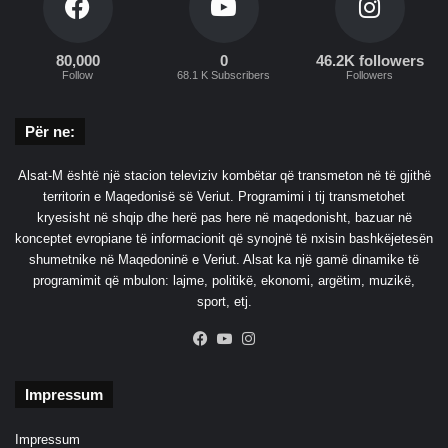
80,000
0
46.2K followers
Follow
68.1 K Subscribers
Followers
Për ne:
Alsat-M është një stacion televiziv kombëtar që transmeton në të gjithë
territorin e Maqedonisë së Veriut. Programimi i tij transmetohet
kryesisht në shqip dhe herë pas here në maqedonisht, bazuar në
konceptet evropiane të informacionit që synojnë të nxisin bashkëjetesën
shumetnike në Maqedoninë e Veriut. Alsat ka një gamë dinamike të
programimit që mbulon: lajme, politikë, ekonomi, argëtim, muzikë,
sport, etj.
Facebook
YouTube
Instagram
Impressum
Impressum