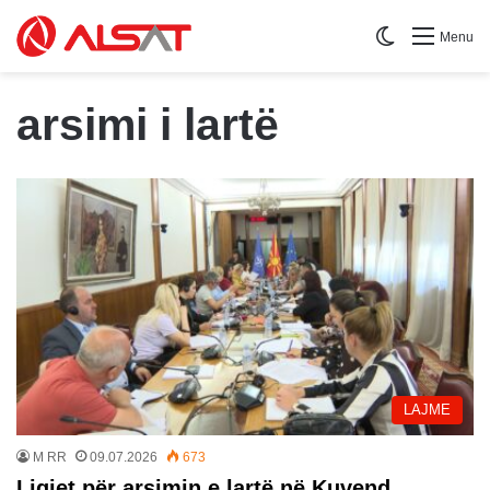
Switch skin
Menu
arsimi i lartë
LAJME
M RR
09.07.2026
673
Ligjet për arsimin e lartë në Kuvend,