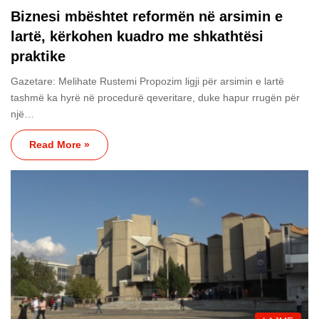
Biznesi mbështet reformën në arsimin e
lartë, kërkohen kuadro me shkathtësi
praktike
Gazetare: Melihate Rustemi Propozim ligji për arsimin e lartë
tashmë ka hyrë në procedurë qeveritare, duke hapur rrugën për
një…
Read More »