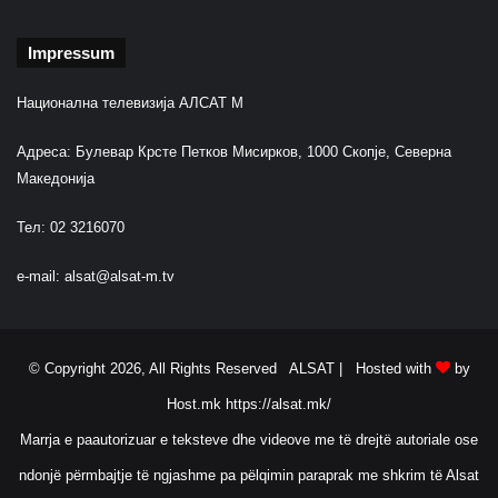
Impressum
Национална телевизија АЛСАТ М
Адреса: Булевар Крсте Петков Мисирков, 1000 Скопје, Северна
Македонија
Тел: 02 3216070
e-mail:
alsat@alsat-m.tv
© Copyright 2026, All Rights Reserved ALSAT |
Hosted with
by
Host.mk
https://alsat.mk/
Marrja e paautorizuar e teksteve dhe videove me të drejtë autoriale ose
ndonjë përmbajtje të ngjashme pa pëlqimin paraprak me shkrim të Alsat