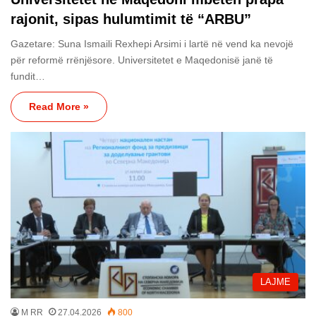
rajonit, sipas hulumtimit të “ARBU”
Gazetare: Suna Ismaili Rexhepi Arsimi i lartë në vend ka nevojë
për reformë rrënjësore. Universitetet e Maqedonisë janë të
fundit…
Read More »
LAJME
M RR
27.04.2026
800