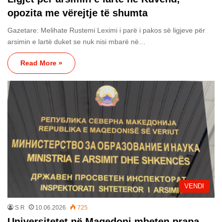
opozita me vërejtje të shumta
Gazetare: Melihate Rustemi Leximi i parë i pakos së ligjeve për
arsimin e lartë duket se nuk nisi mbarë në…
Read More »
VENDI
S R
10.06.2026
725
Universitetet në Maqedoni mbeten prapa