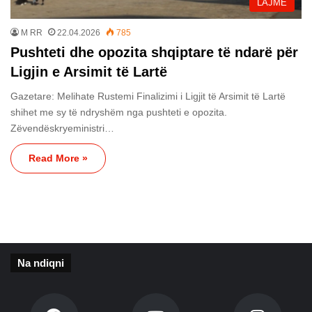
LAJME
M RR
22.04.2026
785
Pushteti dhe opozita shqiptare të ndarë për
Ligjin e Arsimit të Lartë
Gazetare: Melihate Rustemi Finalizimi i Ligjit të Arsimit të Lartë
shihet me sy të ndryshëm nga pushteti e opozita.
Zëvendëskryeministri…
Read More »
Na ndiqni