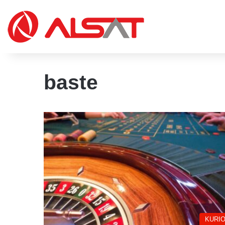
baste
KURIO