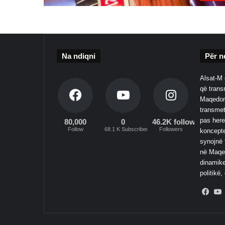
Na ndiqni
Për n
Alsat-M 
që transm
Maqedoni
transmet
pas here
80,000
0
46.2K followers
Follow
68.1 K Subscribers
Followers
koncepte
synojnë 
në Maqed
dinamike
politikë,
Fac