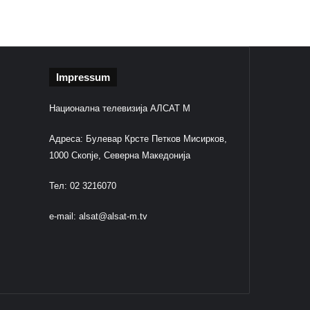
Impressum
Национална телевизија АЛСАТ М
Адреса: Булевар Крсте Петков Мисирков,
1000 Скопје, Северна Македонија
Тел: 02 3216070
e-mail:
alsat@alsat-m.tv