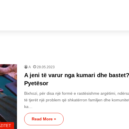
A
28.05.2023
A jeni të varur nga kumari dhe bastet
Pyetësor
Bixhozi, për disa një formë e rastësishme argëtimi, ndërs
të tjerët një problem që shkatërron familjen dhe komunitet
ka…
Read More »
ZITET