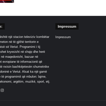
e:
Impressum
është një stacion televiziv kombëtar
Impressum
eton në të gjithë territorin e
së së Veriut. Programimi i tij
ohet kryesisht në shqip dhe herë
 në maqedonisht, bazuar në
t evropiane të informacionit që
të nxisin bashkëjetesën shumetnike
oninë e Veriut. Alsat ka një gamë
 të programimit që mbulon: lajme,
 ekonomi, argëtim, muzikë, sport, etj.
ebook
YouTube
Instagram