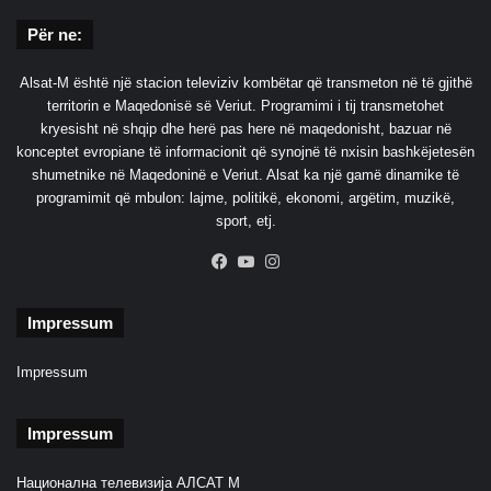
Për ne:
Alsat-M është një stacion televiziv kombëtar që transmeton në të gjithë
territorin e Maqedonisë së Veriut. Programimi i tij transmetohet
kryesisht në shqip dhe herë pas here në maqedonisht, bazuar në
konceptet evropiane të informacionit që synojnë të nxisin bashkëjetesën
shumetnike në Maqedoninë e Veriut. Alsat ka një gamë dinamike të
programimit që mbulon: lajme, politikë, ekonomi, argëtim, muzikë,
sport, etj.
Facebook
YouTube
Instagram
Impressum
Impressum
Impressum
Национална телевизија АЛСАТ М