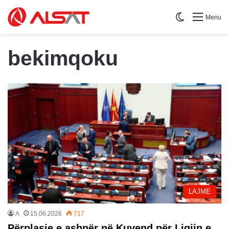
Switch skin
Menu
bekimqoku
LAJME
A
15.06.2026
717
Përplasje e ashpër në Kuvend për Ligjin e