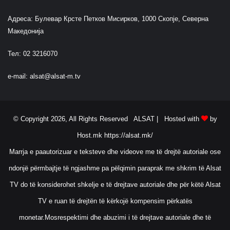
Адреса: Булевар Крсте Петков Мисирков, 1000 Скопје, Северна
Македонија
Тел: 02 3216070
e-mail:
alsat@alsat-m.tv
© Copyright 2026, All Rights Reserved ALSAT |
Hosted with
by
Host.mk
https://alsat.mk/
Marrja e paautorizuar e teksteve dhe videove me të drejtë autoriale ose
ndonjë përmbajtje të ngjashme pa pëlqimin paraprak me shkrim të Alsat
TV do të konsiderohet shkelje e të drejtave autoriale dhe për këtë Alsat
TV e ruan të drejtën të kërkojë kompensim përkatës
monetar.Mosrespektimi dhe abuzimi i të drejtave autoriale dhe të