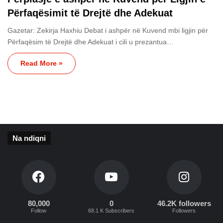
Përfaqësimit të Drejtë dhe Adekuat
Gazetar: Zekirja Haxhiu Debat i ashpër në Kuvend mbi ligjin për
Përfaqësim të Drejtë dhe Adekuat i cili u prezantua…
Read More »
Na ndiqni
80,000
0
46.2K followers
Follow
68.1 K Subscribers
Followers