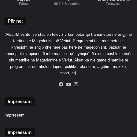
Follow
68.1 K Subscribers
Followers
Për ne:
Alsat-M është një stacion televiziv kombëtar që transmeton në të gjithë
territorin e Maqedonisë së Veriut. Programimi i tij transmetohet
kryesisht në shqip dhe herë pas here në maqedonisht, bazuar në
konceptet evropiane të informacionit që synojnë të nxisin bashkëjetesën
shumetnike në Maqedoninë e Veriut. Alsat ka një gamë dinamike të
programimit që mbulon: lajme, politikë, ekonomi, argëtim, muzikë,
sport, etj.
Facebook
YouTube
Instagram
Impressum
Impressum
Impressum