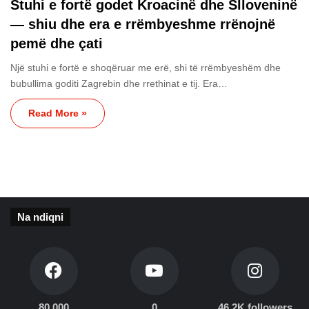
Stuhi e fortë godet Kroacinë dhe Slloveninë
— shiu dhe era e rrëmbyeshme rrënojnë
pemë dhe çati
Një stuhi e fortë e shoqëruar me erë, shi të rrëmbyeshëm dhe
bubullima goditi Zagrebin dhe rrethinat e tij. Era…
Read More »
Na ndiqni
80,000
0
46.2K followers