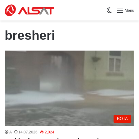
Switch skin
Menu
bresheri
BOTA
A
14.07.2026
2,024