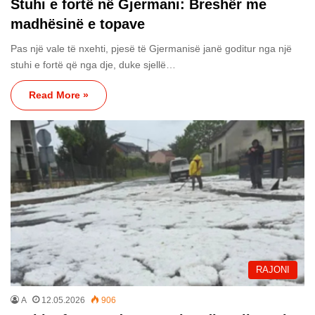
Stuhi e fortë në Gjermani: Breshër me
madhësinë e topave
Pas një vale të nxehti, pjesë të Gjermanisë janë goditur nga një
stuhi e fortë që nga dje, duke sjellë…
Read More »
RAJONI
A
12.05.2026
906