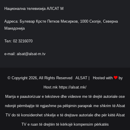
Национална телевизија АЛСАТ М
Адреса: Булевар Крсте Петков Мисирков, 1000 Скопје, Северна
Македонија
Тел: 02 3216070
e-mail:
alsat@alsat-m.tv
© Copyright 2026, All Rights Reserved ALSAT |
Hosted with
by
Host.mk
https://alsat.mk/
Marrja e paautorizuar e teksteve dhe videove me të drejtë autoriale ose
ndonjë përmbajtje të ngjashme pa pëlqimin paraprak me shkrim të Alsat
TV do të konsiderohet shkelje e të drejtave autoriale dhe për këtë Alsat
TV e ruan të drejtën të kërkojë kompensim përkatës