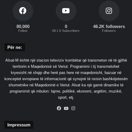
80,000
0
46.2K followers
Follow
68.1 K Subscribers
Followers
Për ne:
Alsat-M është një stacion televiziv kombëtar që transmeton në të gjithë
territorin e Maqedonisë së Veriut. Programimi i tij transmetohet
kryesisht në shqip dhe herë pas here në maqedonisht, bazuar në
konceptet evropiane të informacionit që synojnë të nxisin bashkëjetesën
shumetnike në Maqedoninë e Veriut. Alsat ka një gamë dinamike të
programimit që mbulon: lajme, politikë, ekonomi, argëtim, muzikë,
sport, etj.
Facebook
YouTube
Instagram
Impressum