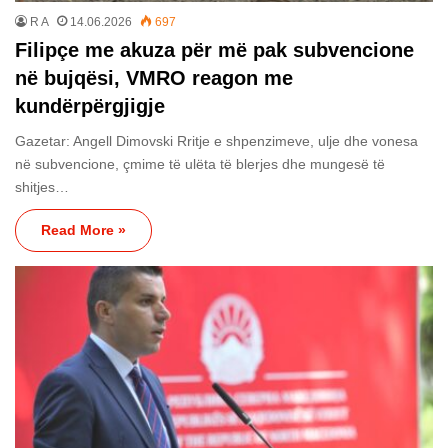
R A
14.06.2026
697
Filipçe me akuza për më pak subvencione
në bujqësi, VMRO reagon me
kundërpërgjigje
Gazetar: Angell Dimovski Rritje e shpenzimeve, ulje dhe vonesa
në subvencione, çmime të ulëta të blerjes dhe mungesë të
shitjes…
Read More »