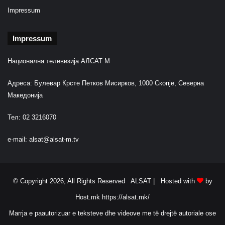
Impressum
Impressum
Национална телевизија АЛСАТ М
Адреса: Булевар Крсте Петков Мисирков, 1000 Скопје, Северна
Македонија
Тел: 02 3216070
e-mail:
alsat@alsat-m.tv
© Copyright 2026, All Rights Reserved ALSAT |
Hosted with
by
Host.mk
https://alsat.mk/
Marrja e paautorizuar e teksteve dhe videove me të drejtë autoriale ose