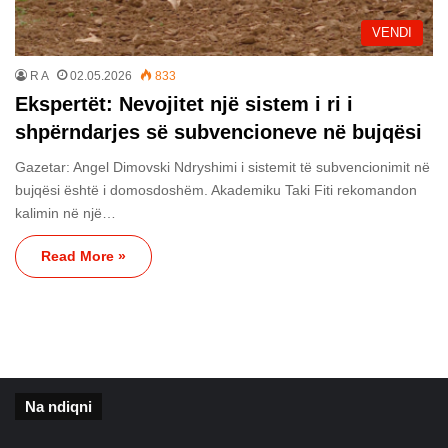
VENDI
R A
02.05.2026
833
Ekspertët: Nevojitet një sistem i ri i
shpërndarjes së subvencioneve në bujqësi
Gazetar: Angel Dimovski Ndryshimi i sistemit të subvencionimit në
bujqësi është i domosdoshëm. Akademiku Taki Fiti rekomandon
kalimin në një…
Read More »
Na ndiqni