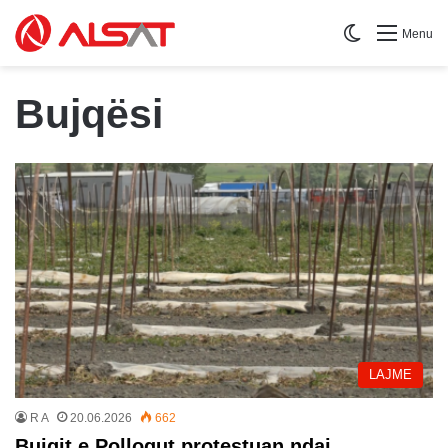
Switch skin
Menu
Bujqësi
LAJME
R A
20.06.2026
662
Bujqit e Pollogut protestuan ndaj