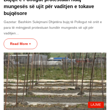
mungesës së ujit për vaditjen e tokave
bujqësore
Gazetar: Bashkim Sulejmani Dhjetëra bujq të Pollogut në orët e
para të mëngjesit protestuan kundër mungesës së ujit për
vaditjen…
Read More »
LAJME