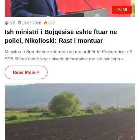
LAJME
S B
13.05.2026
817
Ish ministri i Bujqësisë është ftuar në
polici, Nikolloski: Rast i montuar
Ministria e Brendshme informon se me urdhër të Prokurorisë, në
SPB Shkup është kryer bisedë informative me ish ministrin e…
Read More »