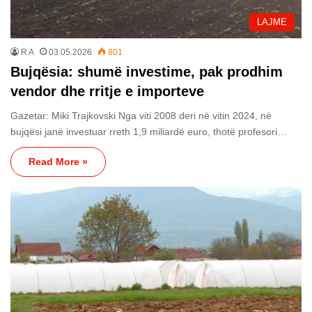
LAJME
R A
03.05.2026
801
Bujqësia: shumë investime, pak prodhim
vendor dhe rritje e importeve
Gazetar: Miki Trajkovski Nga viti 2008 deri në vitin 2024, në
bujqësi janë investuar rreth 1,9 miliardë euro, thotë profesori…
Read More »