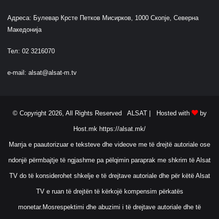
Адреса: Булевар Крсте Петков Мисирков, 1000 Скопје, Северна
Македонија
Тел: 02 3216070
e-mail:
alsat@alsat-m.tv
© Copyright 2026, All Rights Reserved ALSAT |
Hosted with
by
Host.mk
https://alsat.mk/
Marrja e paautorizuar e teksteve dhe videove me të drejtë autoriale ose
ndonjë përmbajtje të ngjashme pa pëlqimin paraprak me shkrim të Alsat
TV do të konsiderohet shkelje e të drejtave autoriale dhe për këtë Alsat
TV e ruan të drejtën të kërkojë kompensim përkatës
monetar.Mosrespektimi dhe abuzimi i të drejtave autoriale dhe të