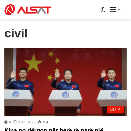
Switch skin
Menu
civil
BOTA
A
29.05.2023
354
Kina po dërgon për herë të parë një