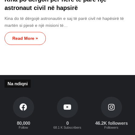
astronaut civil në hapsirë
Kina do të dërgojë astronautin e saj të parë civil në hapësirë ​​të
martën si pjesë e një misioni të…
Read More »
Na ndiqni
80,000
0
46.2K followers
Follow
68.1 K Subscribers
Followers