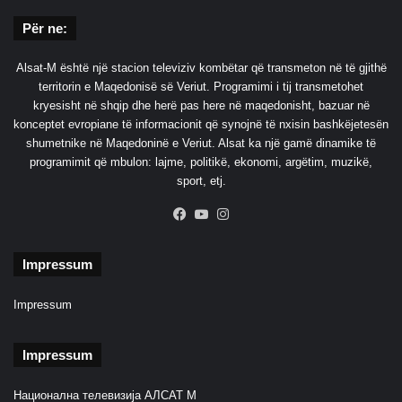
Për ne:
Alsat-M është një stacion televiziv kombëtar që transmeton në të gjithë
territorin e Maqedonisë së Veriut. Programimi i tij transmetohet
kryesisht në shqip dhe herë pas here në maqedonisht, bazuar në
konceptet evropiane të informacionit që synojnë të nxisin bashkëjetesën
shumetnike në Maqedoninë e Veriut. Alsat ka një gamë dinamike të
programimit që mbulon: lajme, politikë, ekonomi, argëtim, muzikë,
sport, etj.
Facebook
YouTube
Instagram
Impressum
Impressum
Impressum
Национална телевизија АЛСАТ М