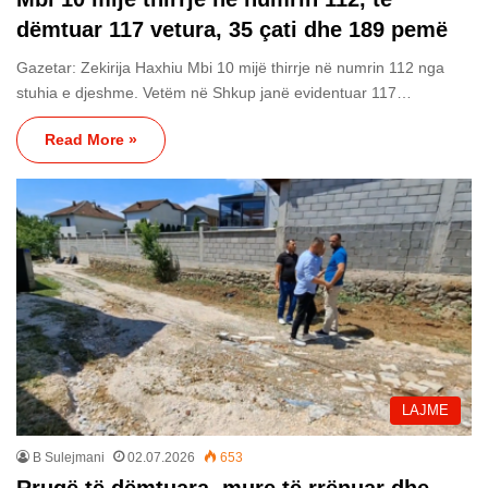
dëmtuar 117 vetura, 35 çati dhe 189 pemë
Gazetar: Zekirija Haxhiu Mbi 10 mijë thirrje në numrin 112 nga
stuhia e djeshme. Vetëm në Shkup janë evidentuar 117…
Read More »
LAJME
B Sulejmani
02.07.2026
653
Rrugë të dëmtuara, mure të rrënuar dhe