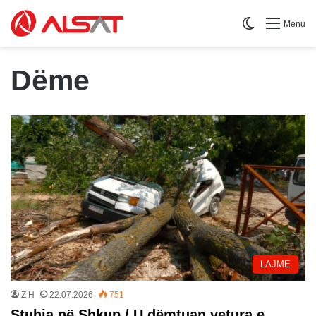
Switch skin
Menu
Dëme
LAJME
Z H
22.07.2026
751
Stuhia në Shkup / U dëmtuan vetura e