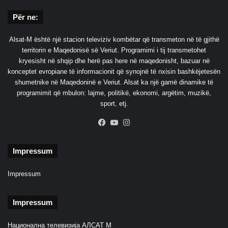
Për ne:
Alsat-M është një stacion televiziv kombëtar që transmeton në të gjithë
territorin e Maqedonisë së Veriut. Programimi i tij transmetohet
kryesisht në shqip dhe herë pas here në maqedonisht, bazuar në
konceptet evropiane të informacionit që synojnë të nxisin bashkëjetesën
shumetnike në Maqedoninë e Veriut. Alsat ka një gamë dinamike të
programimit që mbulon: lajme, politikë, ekonomi, argëtim, muzikë,
sport, etj.
Facebook
YouTube
Instagram
Impressum
Impressum
Impressum
Национална телевизија АЛСАТ М