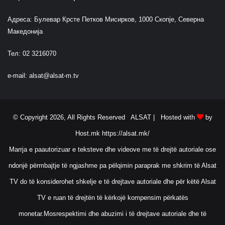
Адреса: Булевар Крсте Петков Мисирков, 1000 Скопје, Северна
Македонија
Тел: 02 3216070
e-mail:
alsat@alsat-m.tv
© Copyright 2026, All Rights Reserved ALSAT |
Hosted with
by
Host.mk
https://alsat.mk/
Marrja e paautorizuar e teksteve dhe videove me të drejtë autoriale ose
ndonjë përmbajtje të ngjashme pa pëlqimin paraprak me shkrim të Alsat
TV do të konsiderohet shkelje e të drejtave autoriale dhe për këtë Alsat
TV e ruan të drejtën të kërkojë kompensim përkatës
monetar.Mosrespektimi dhe abuzimi i të drejtave autoriale dhe të