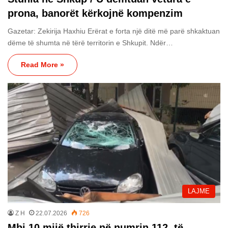
prona, banorët kërkojnë kompenzim
Gazetar: Zekirija Haxhiu Erërat e forta një ditë më parë shkaktuan
dëme të shumta në tërë territorin e Shkupit. Ndër…
Read More »
LAJME
Z H
22.07.2026
726
Mbi 10 mijë thirrje në numrin 112, të