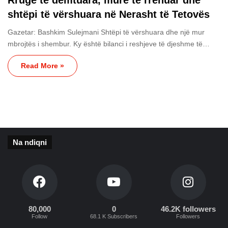
shtëpi të vërshuara në Nerasht të Tetovës
Gazetar: Bashkim Sulejmani Shtëpi të vërshuara dhe një mur
mbrojtës i shembur. Ky është bilanci i reshjeve të djeshme të…
Read More »
Na ndiqni
80,000
0
46.2K followers
Follow
68.1 K Subscribers
Followers