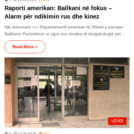
Raporti amerikan: Ballkani në fokus –
Alarm për ndikimin rus dhe kinez
Një dokument i ri i Departamentit amerikan të Shtetit e paraqet
Ballkanin Perëndimor si rajon me rëndësi të drejtpërdrejtë për…
Read More »
VENDI
A
12.05.2026
841