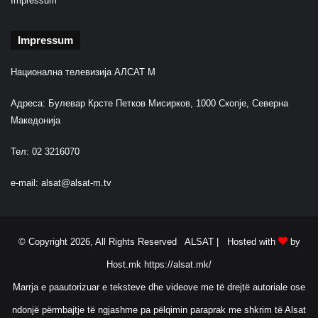
Impressum
Impressum
Национална телевизија АЛСАТ М
Адреса: Булевар Крсте Петков Мисирков, 1000 Скопје, Северна
Македонија
Тел: 02 3216070
e-mail:
alsat@alsat-m.tv
© Copyright 2026, All Rights Reserved ALSAT |
Hosted with
by
Host.mk
https://alsat.mk/
Marrja e paautorizuar e teksteve dhe videove me të drejtë autoriale ose
ndonjë përmbajtje të ngjashme pa pëlqimin paraprak me shkrim të Alsat