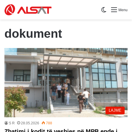
Switch skin
Menu
dokument
LAJME
S R
28.05.2026
788
Zbatimi i kodit të veshjes në MPB ende i