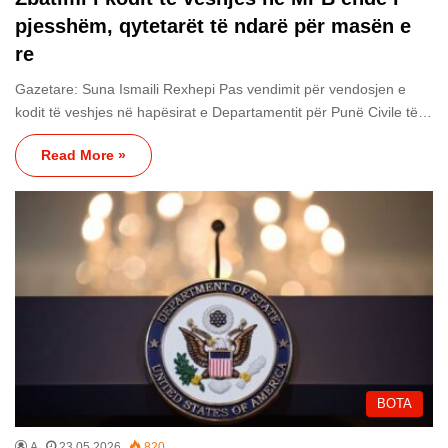
pjesshëm, qytetarët të ndarë për masën e
re
Gazetare: Suna Ismaili Rexhepi Pas vendimit për vendosjen e
kodit të veshjes në hapësirat e Departamentit për Punë Civile të…
Read More »
BOTA
A
23.05.2026
820