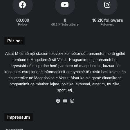
80,000
0
46.2K followers
Follow
68.1 K Subscribers
Followers
Për ne:
Alsat-M është një stacion televiziv kombëtar që transmeton në të gjithë
territorin e Maqedonisë së Veriut. Programimi i tij transmetohet
kryesisht në shqip dhe herë pas here në maqedonisht, bazuar në
konceptet evropiane të informacionit që synojnë të nxisin bashkëjetesën
shumetnike në Maqedoninë e Veriut. Alsat ka një gamë dinamike të
programimit që mbulon: lajme, politikë, ekonomi, argëtim, muzikë,
sport, etj.
Facebook
YouTube
Instagram
Impressum