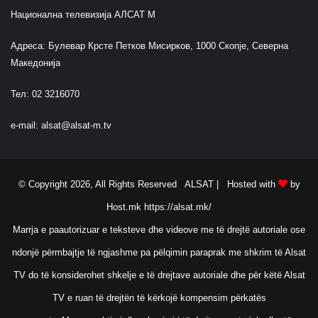
Национална телевизија АЛСАТ М
Адреса: Булевар Крсте Петков Мисирков, 1000 Скопје, Северна
Македонија
Тел: 02 3216070
e-mail:
alsat@alsat-m.tv
© Copyright 2026, All Rights Reserved ALSAT |
Hosted with
by
Host.mk
https://alsat.mk/
Marrja e paautorizuar e teksteve dhe videove me të drejtë autoriale ose
ndonjë përmbajtje të ngjashme pa pëlqimin paraprak me shkrim të Alsat
TV do të konsiderohet shkelje e të drejtave autoriale dhe për këtë Alsat
TV e ruan të drejtën të kërkojë kompensim përkatës