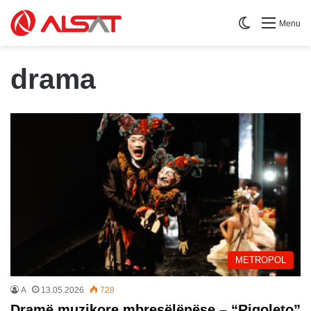
Switch skin
Menu
drama
METROPOL
A
13.05.2026
728
Dramë muzikore mbresëlënëse – “Rigoleto”