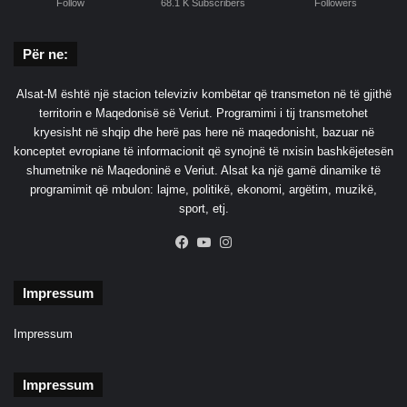
Follow
68.1 K Subscribers
Followers
Për ne:
Alsat-M është një stacion televiziv kombëtar që transmeton në të gjithë
territorin e Maqedonisë së Veriut. Programimi i tij transmetohet
kryesisht në shqip dhe herë pas here në maqedonisht, bazuar në
konceptet evropiane të informacionit që synojnë të nxisin bashkëjetesën
shumetnike në Maqedoninë e Veriut. Alsat ka një gamë dinamike të
programimit që mbulon: lajme, politikë, ekonomi, argëtim, muzikë,
sport, etj.
Facebook
YouTube
Instagram
Impressum
Impressum
Impressum