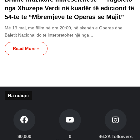
nga Xhuzepe Verdi në kuadër të edicionit të
54-të të “Mbrëmjeve të Operas së Majit”
Më 13 maj, me fillim në ora 20:00, në skenën e Operas dhe
Baletit Nacional do të interpretohet një nga…
Read More »
Na ndiqni
80,000
0
46.2K followers