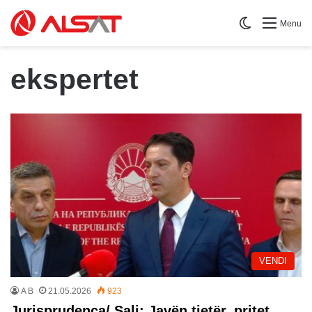
Switch skin
Menu
ekspertet
VENDI
A B
21.05.2026
923
Jurisprudenca/ Sali: Javën tjetër, pritet