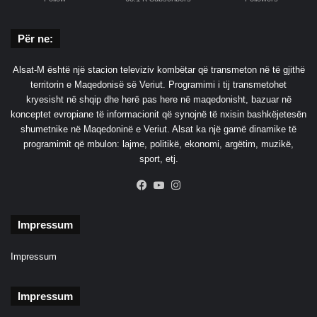
Për ne:
Alsat-M është një stacion televiziv kombëtar që transmeton në të gjithë
territorin e Maqedonisë së Veriut. Programimi i tij transmetohet
kryesisht në shqip dhe herë pas here në maqedonisht, bazuar në
konceptet evropiane të informacionit që synojnë të nxisin bashkëjetesën
shumetnike në Maqedoninë e Veriut. Alsat ka një gamë dinamike të
programimit që mbulon: lajme, politikë, ekonomi, argëtim, muzikë,
sport, etj.
Facebook
YouTube
Instagram
Impressum
Impressum
Impressum