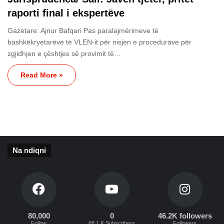
raporti final i ekspertëve
Gazetare: Ajnur Bafqari Pas paralajmërimeve të
bashkëkryetarëve të VLEN-it për nisjen e procedurave për
zgjidhjen e çështjes së provimit të…
Read More »
Na ndiqni
80,000
0
46.2K followers
Follow
68.1 K Subscribers
Followers