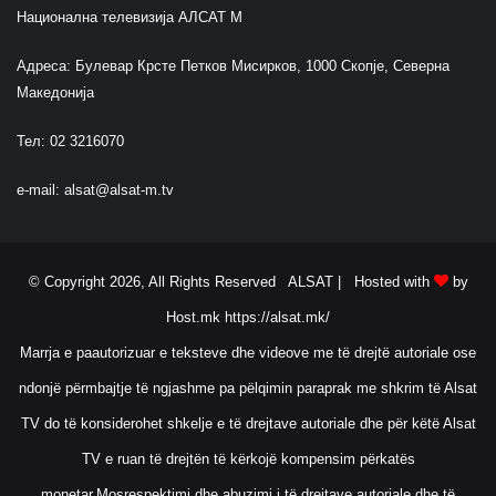
Национална телевизија АЛСАТ М
Адреса: Булевар Крсте Петков Мисирков, 1000 Скопје, Северна
Македонија
Тел: 02 3216070
e-mail:
alsat@alsat-m.tv
© Copyright 2026, All Rights Reserved ALSAT |
Hosted with
by
Host.mk
https://alsat.mk/
Marrja e paautorizuar e teksteve dhe videove me të drejtë autoriale ose
ndonjë përmbajtje të ngjashme pa pëlqimin paraprak me shkrim të Alsat
TV do të konsiderohet shkelje e të drejtave autoriale dhe për këtë Alsat
TV e ruan të drejtën të kërkojë kompensim përkatës
monetar.Mosrespektimi dhe abuzimi i të drejtave autoriale dhe të