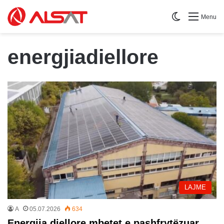
Switch skin
Menu
energjiadiellore
LAJME
A
05.07.2026
634
Energjia diellore mbetet e pashfrytëzuar,