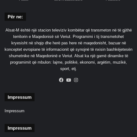
Për ne:
Alsat-M është një stacion televiziv kombëtar që transmeton në të gjithë
territorin e Maqedonisë së Veriut. Programimi i tij transmetohet
kryesisht në shqip dhe herë pas here në maqedonisht, bazuar në
konceptet evropiane të informacionit që synojnë të nxisin bashkëjetesën
shumetnike në Maqedoninë e Veriut. Alsat ka një gamë dinamike të
programimit që mbulon: lajme, politikë, ekonomi, argëtim, muzikë,
sport, etj.
Facebook
YouTube
Instagram
Impressum
Impressum
Impressum