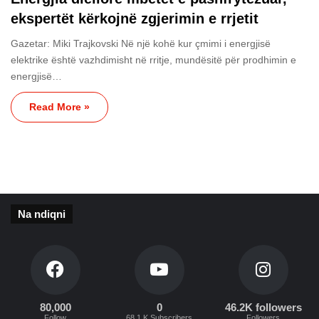
ekspertët kërkojnë zgjerimin e rrjetit
Gazetar: Miki Trajkovski Në një kohë kur çmimi i energjisë
elektrike është vazhdimisht në rritje, mundësitë për prodhimin e
energjisë…
Read More »
Na ndiqni
80,000
0
46.2K followers
Follow
68.1 K Subscribers
Followers