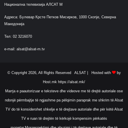
Национална телевизија АЛСАТ М
Адреса: Булевар Крсте Петков Мисирков, 1000 Скопје, Северна
Македонија
Тел: 02 3216070
e-mail:
alsat@alsat-m.tv
© Copyright 2026, All Rights Reserved ALSAT |
Hosted with
by
Host.mk
https://alsat.mk/
Marrja e paautorizuar e teksteve dhe videove me të drejtë autoriale ose
ndonjë përmbajtje të ngjashme pa pëlqimin paraprak me shkrim të Alsat
TV do të konsiderohet shkelje e të drejtave autoriale dhe për këtë Alsat
TV e ruan të drejtën të kërkojë kompensim përkatës
monetar.Mosrespektimi dhe abuzimi i të drejtave autoriale dhe të