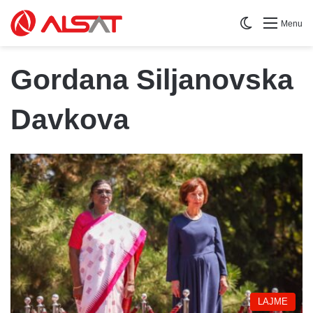
Switch skin
Menu
Gordana Siljanovska
Davkova
LAJME