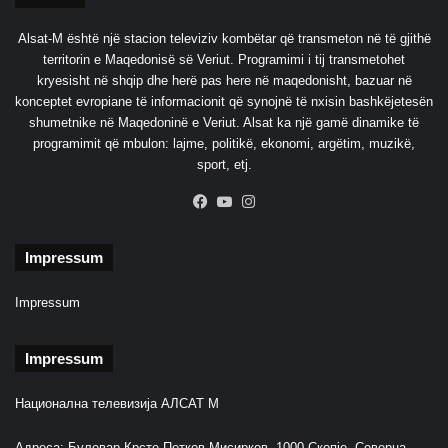
Alsat-M është një stacion televiziv kombëtar që transmeton në të gjithë
territorin e Maqedonisë së Veriut. Programimi i tij transmetohet
kryesisht në shqip dhe herë pas here në maqedonisht, bazuar në
konceptet evropiane të informacionit që synojnë të nxisin bashkëjetesën
shumetnike në Maqedoninë e Veriut. Alsat ka një gamë dinamike të
programimit që mbulon: lajme, politikë, ekonomi, argëtim, muzikë,
sport, etj.
Facebook
YouTube
Instagram
Impressum
Impressum
Impressum
Национална телевизија АЛСАТ М
Адреса: Булевар Крсте Петков Мисирков, 1000 Скопје, Северна