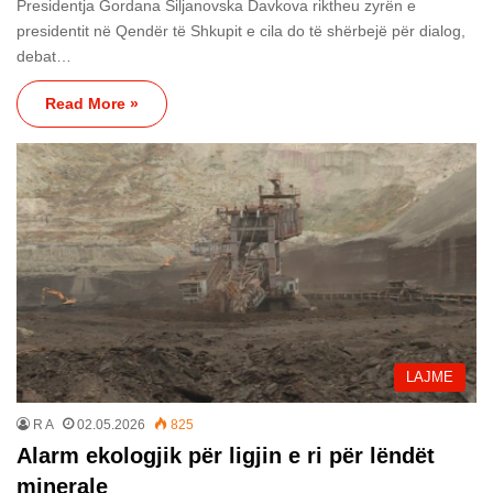
Presidentja Gordana Siljanovska Davkova riktheu zyrën e
presidentit në Qendër të Shkupit e cila do të shërbejë për dialog,
debat…
Read More »
LAJME
R A
02.05.2026
825
Alarm ekologjik për ligjin e ri për lëndët
minerale