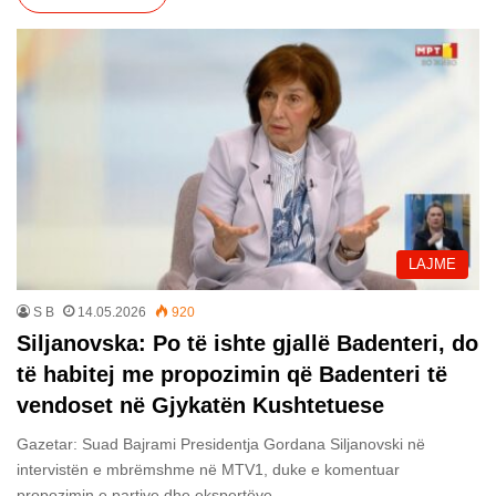
LAJME
S B
14.05.2026
920
Siljanovska: Po të ishte gjallë Badenteri, do
të habitej me propozimin që Badenteri të
vendoset në Gjykatën Kushtetuese
Gazetar: Suad Bajrami Presidentja Gordana Siljanovski në
intervistën e mbrëmshme në MTV1, duke e komentuar
propozimin e partive dhe ekspertëve…