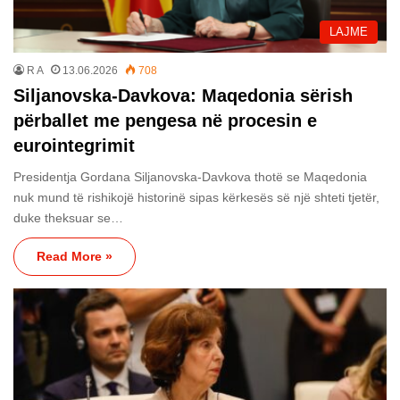
LAJME
R A
13.06.2026
708
Siljanovska-Davkova: Maqedonia sërish
përballet me pengesa në procesin e
eurointegrimit
Presidentja Gordana Siljanovska-Davkova thotë se Maqedonia
nuk mund të rishikojë historinë sipas kërkesës së një shteti tjetër,
duke theksuar se…
Read More »