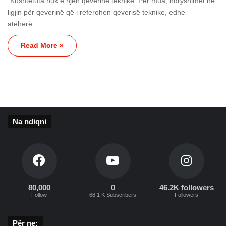
“Kushtetuta nuk e njeh qeverinë teknike. Për mua, ndryshimet në
ligjin për qeverinë që i referohen qeverisë teknike, edhe
atëherë…
Read More »
Na ndiqni
80,000
0
46.2K followers
Follow
68.1 K Subscribers
Followers
Për ne: