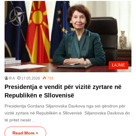
LAJME
R A
17.05.2026
793
Presidentja e vendit për vizitë zyrtare në
Republikën e Sllovenisë
Presidentja Gordana Siljanovska Davkova nga sot qëndron për
vizitë zyrtare në Republikën e Sllovenisë. Siljanovska Davkova do
të pritet nesër…
Read More »