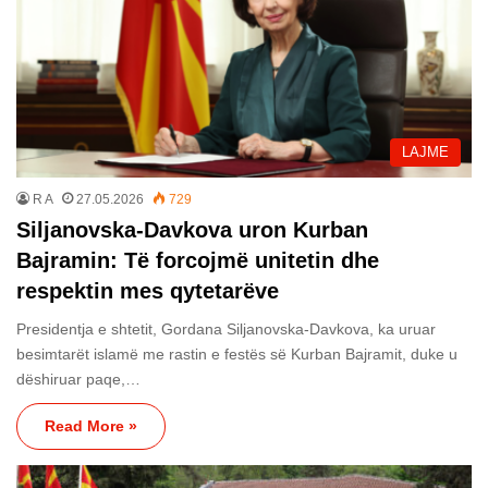
LAJME
R A
27.05.2026
729
Siljanovska-Davkova uron Kurban
Bajramin: Të forcojmë unitetin dhe
respektin mes qytetarëve
Presidentja e shtetit, Gordana Siljanovska-Davkova, ka uruar
besimtarët islamë me rastin e festës së Kurban Bajramit, duke u
dëshiruar paqe,…
Read More »