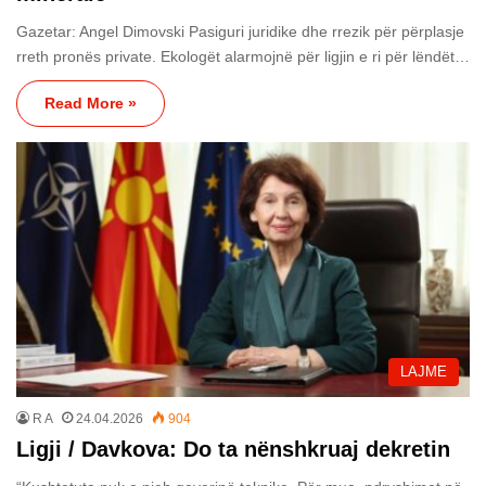
Gazetar: Angel Dimovski Pasiguri juridike dhe rrezik për përplasje
rreth pronës private. Ekologët alarmojnë për ligjin e ri për lëndët…
Read More »
LAJME
R A
24.04.2026
904
Ligji / Davkova: Do ta nënshkruaj dekretin