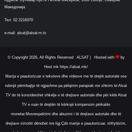
Македонија
Тел: 02 3216070
e-mail:
alsat@alsat-m.tv
© Copyright 2026, All Rights Reserved ALSAT |
Hosted with
by
Host.mk
https://alsat.mk/
Marrja e paautorizuar e teksteve dhe videove me të drejtë autoriale ose
ndonjë përmbajtje të ngjashme pa pëlqimin paraprak me shkrim të Alsat
TV do të konsiderohet shkelje e të drejtave autoriale dhe për këtë Alsat
TV e ruan të drejtën të kërkojë kompensim përkatës
monetar.Mosrespektimi dhe abuzimi i të drejtave autoriale dhe të
drejtave simotër dënohet me ligj.Çdo marrje e paautorizuar, shfrytëzim,