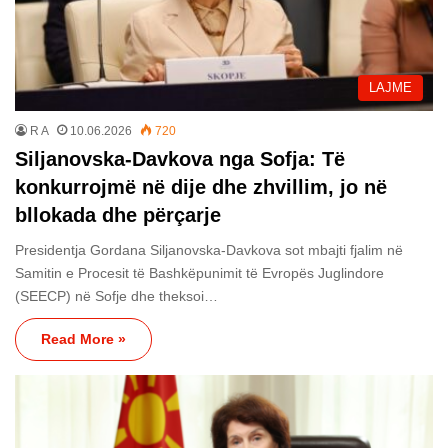
LAJME
R A
10.06.2026
720
Siljanovska-Davkova nga Sofja: Të
konkurrojmë në dije dhe zhvillim, jo ​​në
bllokada dhe përçarje
Presidentja Gordana Siljanovska-Davkova sot mbajti fjalim në
Samitin e Procesit të Bashkëpunimit të Evropës Juglindore
(SEECP) në Sofje dhe theksoi…
Read More »