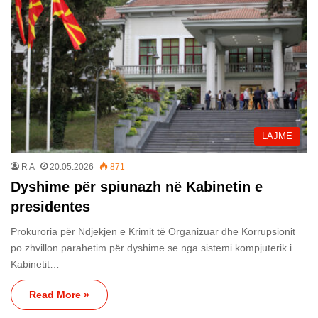
LAJME
R A
20.05.2026
871
Dyshime për spiunazh në Kabinetin e
presidentes
Prokuroria për Ndjekjen e Krimit të Organizuar dhe Korrupsionit
po zhvillon parahetim për dyshime se nga sistemi kompjuterik i
Kabinetit…
Read More »