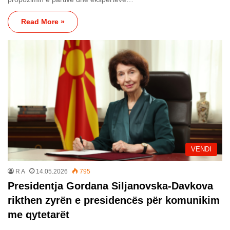
Read More »
VENDI
R A
14.05.2026
795
Presidentja Gordana Siljanovska-Davkova
rikthen zyrën e presidencës për komunikim
me qytetarët