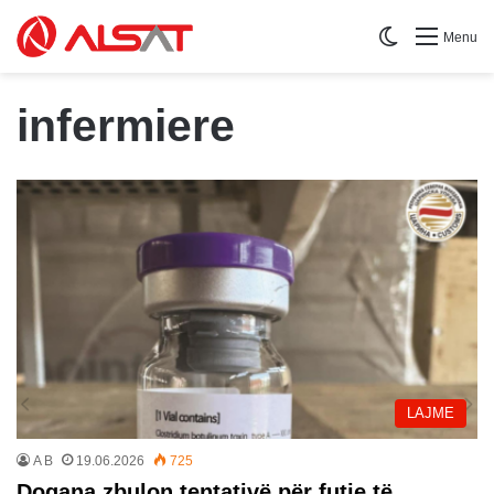
Switch skin
Menu
infermiere
LAJME
A B
19.06.2026
725
Dogana zbulon tentativë për futje të