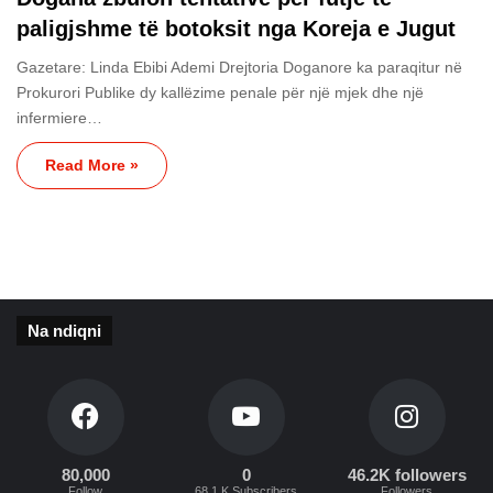
paligjshme të botoksit nga Koreja e Jugut
Gazetare: Linda Ebibi Ademi Drejtoria Doganore ka paraqitur në
Prokurori Publike dy kallëzime penale për një mjek dhe një
infermiere…
Read More »
Na ndiqni
80,000
0
46.2K followers
Follow
68.1 K Subscribers
Followers