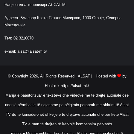
Национална телевизија АЛСАТ М
Адреса: Булевар Крсте Петков Мисирков, 1000 Скопје, Северна
Македонија
Тел: 02 3216070
e-mail:
alsat@alsat-m.tv
© Copyright 2026, All Rights Reserved ALSAT |
Hosted with
by
Host.mk
https://alsat.mk/
Marrja e paautorizuar e teksteve dhe videove me të drejtë autoriale ose
ndonjë përmbajtje të ngjashme pa pëlqimin paraprak me shkrim të Alsat
TV do të konsiderohet shkelje e të drejtave autoriale dhe për këtë Alsat
TV e ruan të drejtën të kërkojë kompensim përkatës
monetar.Mosrespektimi dhe abuzimi i të drejtave autoriale dhe të