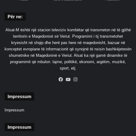
Për ne:
Alsat-M është një stacion televiziv kombëtar që transmeton në të gjithë
territorin e Maqedonisë së Veriut. Programimi i tij transmetohet
kryesisht në shqip dhe herë pas here në maqedonisht, bazuar në
konceptet evropiane të informacionit që synojnë të nxisin bashkëjetesën
shumetnike në Maqedoninë e Veriut. Alsat ka një gamë dinamike të
programimit që mbulon: lajme, politikë, ekonomi, argëtim, muzikë,
sport, etj.
Facebook
YouTube
Instagram
Impressum
Impressum
Impressum