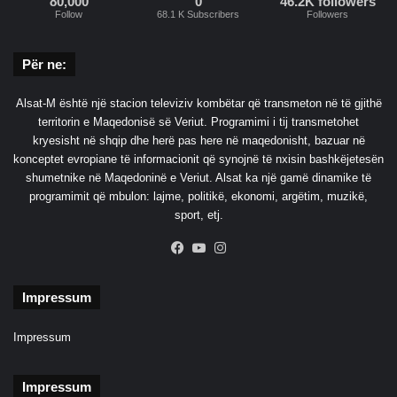
80,000
0
46.2K followers
Follow
68.1 K Subscribers
Followers
Për ne:
Alsat-M është një stacion televiziv kombëtar që transmeton në të gjithë
territorin e Maqedonisë së Veriut. Programimi i tij transmetohet
kryesisht në shqip dhe herë pas here në maqedonisht, bazuar në
konceptet evropiane të informacionit që synojnë të nxisin bashkëjetesën
shumetnike në Maqedoninë e Veriut. Alsat ka një gamë dinamike të
programimit që mbulon: lajme, politikë, ekonomi, argëtim, muzikë,
sport, etj.
Facebook
YouTube
Instagram
Impressum
Impressum
Impressum