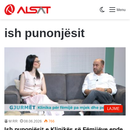
Switch skin
Menu
ish punonjësit
LAJME
M RR
08.06.2026
766
Ish punonjësit e Klinikës së Fëmijëve ende