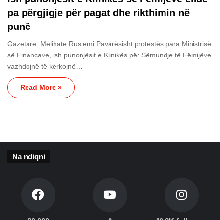
pa përgjigje për pagat dhe rikthimin në
punë
Gazetare: Melihate Rustemi Pavarësisht protestës para Ministrisë
së Financave, ish punonjësit e Klinikës për Sëmundje të Fëmijëve
vazhdojnë të kërkojnë…
Read More »
Na ndiqni