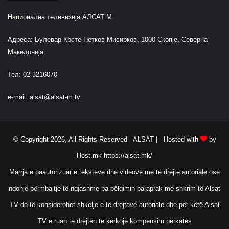
Национална телевизија АЛСАТ М
Адреса: Булевар Крсте Петков Мисирков, 1000 Скопје, Северна
Македонија
Тел: 02 3216070
e-mail:
alsat@alsat-m.tv
© Copyright 2026, All Rights Reserved ALSAT |
Hosted with
by
Host.mk
https://alsat.mk/
Marrja e paautorizuar e teksteve dhe videove me të drejtë autoriale ose
ndonjë përmbajtje të ngjashme pa pëlqimin paraprak me shkrim të Alsat
TV do të konsiderohet shkelje e të drejtave autoriale dhe për këtë Alsat
TV e ruan të drejtën të kërkojë kompensim përkatës