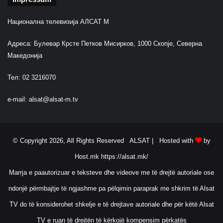
Национална телевизија АЛСАТ М
Адреса: Булевар Крсте Петков Мисирков, 1000 Скопје, Северна
Македонија
Тел: 02 3216070
e-mail:
alsat@alsat-m.tv
© Copyright 2026, All Rights Reserved ALSAT |
Hosted with
by
Host.mk
https://alsat.mk/
Marrja e paautorizuar e teksteve dhe videove me të drejtë autoriale ose
ndonjë përmbajtje të ngjashme pa pëlqimin paraprak me shkrim të Alsat
TV do të konsiderohet shkelje e të drejtave autoriale dhe për këtë Alsat
TV e ruan të drejtën të kërkojë kompensim përkatës