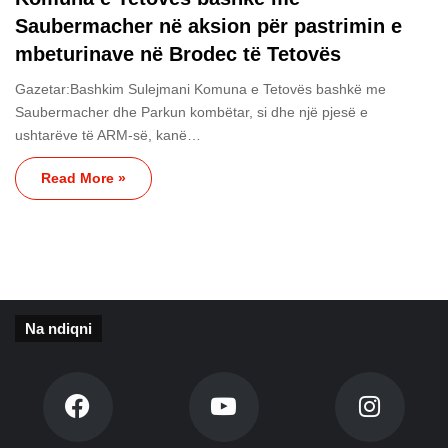
Saubermacher në aksion për pastrimin e
mbeturinave në Brodec të Tetovës
Gazetar:Bashkim Sulejmani Komuna e Tetovës bashkë me
Saubermacher dhe Parkun kombëtar, si dhe një pjesë e
ushtarëve të ARM-së, kanë…
Read More »
Na ndiqni