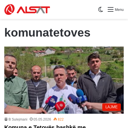
Switch skin
Menu
komunatetoves
LAJME
B Sulejmani
05.05.2026
822
Komuna e Tetovës bashkë me