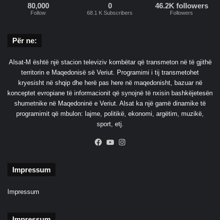
80,000
0
46.2K followers
Follow
68.1 K Subscribers
Followers
Për ne:
Alsat-M është një stacion televiziv kombëtar që transmeton në të gjithë
territorin e Maqedonisë së Veriut. Programimi i tij transmetohet
kryesisht në shqip dhe herë pas here në maqedonisht, bazuar në
konceptet evropiane të informacionit që synojnë të nxisin bashkëjetesën
shumetnike në Maqedoninë e Veriut. Alsat ka një gamë dinamike të
programimit që mbulon: lajme, politikë, ekonomi, argëtim, muzikë,
sport, etj.
Facebook
YouTube
Instagram
Impressum
Impressum
Impressum