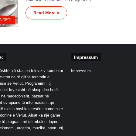
Read More »
NDETI
e:
Impressum
është një stacion televiziv kombëtar
Impressum
eton në të gjithë territorin e
së së Veriut. Programimi i tij
ohet kryesisht në shqip dhe herë
 në maqedonisht, bazuar në
t evropiane të informacionit që
të nxisin bashkëjetesën shumetnike
oninë e Veriut. Alsat ka një gamë
 të programimit që mbulon: lajme,
 ekonomi, argëtim, muzikë, sport, etj.