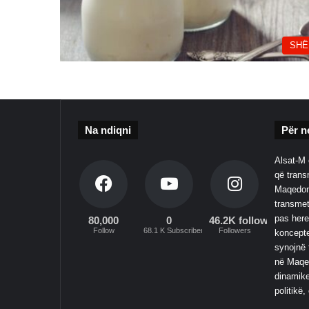
SHË
Na ndiqni
Për n
Alsat-M 
që transm
Maqedoni
transmet
pas here
80,000
0
46.2K followers
Follow
68.1 K Subscribers
Followers
koncepte
synojnë 
në Maqed
dinamike
politikë,