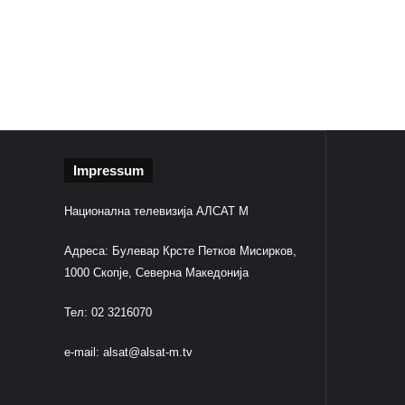
Impressum
Национална телевизија АЛСАТ М
Адреса: Булевар Крсте Петков Мисирков,
1000 Скопје, Северна Македонија
Тел: 02 3216070
e-mail:
alsat@alsat-m.tv