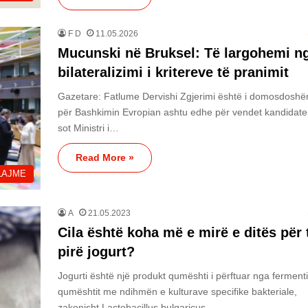
F D
11.05.2026
Mucunski në Bruksel: Të largohemi n
bilateralizimi i kritereve të pranimit
Gazetare: Fatlume Dervishi Zgjerimi është i domosdoshë
për Bashkimin Evropian ashtu edhe për vendet kandidate
sot Ministri i…
Read More »
LAJME
A
21.05.2023
Cila është koha më e mirë e ditës për 
pirë jogurt?
Jogurti është një produkt qumështi i përftuar nga fermenti
qumështit me ndihmën e kulturave specifike bakteriale,
zakonisht Lactobacillus bulgaricus…