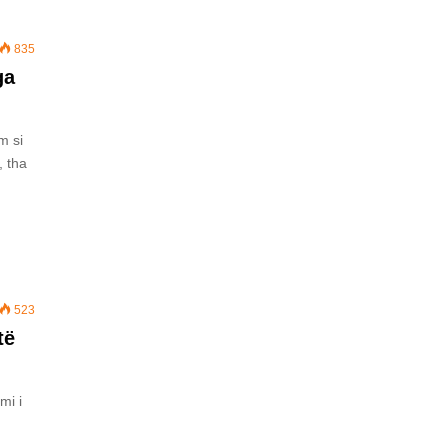
835
ga
m si
, tha
523
të
mi i