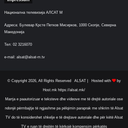
Национална телевизија АЛСАТ М
Адреса: Булевар Крсте Петков Мисирков, 1000 Скопје, Северна
Македонија
Тел: 02 3216070
e-mail:
alsat@alsat-m.tv
© Copyright 2026, All Rights Reserved ALSAT |
Hosted with
by
Host.mk
https://alsat.mk/
Marrja e paautorizuar e teksteve dhe videove me të drejtë autoriale ose
ndonjë përmbajtje të ngjashme pa pëlqimin paraprak me shkrim të Alsat
TV do të konsiderohet shkelje e të drejtave autoriale dhe për këtë Alsat
TV e ruan të drejtën të kërkojë kompensim përkatës