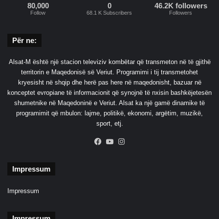
80,000
0
46.2K followers
Follow
68.1 K Subscribers
Followers
Për ne:
Alsat-M është një stacion televiziv kombëtar që transmeton në të gjithë
territorin e Maqedonisë së Veriut. Programimi i tij transmetohet
kryesisht në shqip dhe herë pas here në maqedonisht, bazuar në
konceptet evropiane të informacionit që synojnë të nxisin bashkëjetesën
shumetnike në Maqedoninë e Veriut. Alsat ka një gamë dinamike të
programimit që mbulon: lajme, politikë, ekonomi, argëtim, muzikë,
sport, etj.
Facebook
YouTube
Instagram
Impressum
Impressum
Impressum