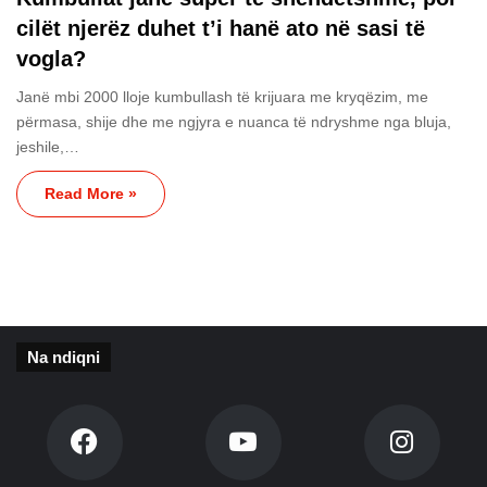
cilët njerëz duhet t’i hanë ato në sasi të
vogla?
Janë mbi 2000 lloje kumbullash të krijuara me kryqëzim, me
përmasa, shije dhe me ngjyra e nuanca të ndryshme nga bluja,
jeshile,…
Read More »
Na ndiqni