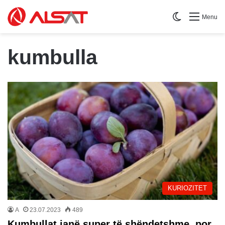
Switch skin
Menu
kumbulla
KURIOZITET
A
23.07.2023
489
Kumbullat janë super të shëndetshme, por