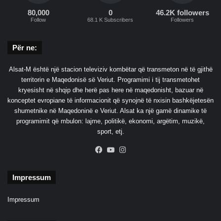
80,000
0
46.2K followers
Follow
68.1 K Subscribers
Followers
Për ne:
Alsat-M është një stacion televiziv kombëtar që transmeton në të gjithë
territorin e Maqedonisë së Veriut. Programimi i tij transmetohet
kryesisht në shqip dhe herë pas here në maqedonisht, bazuar në
konceptet evropiane të informacionit që synojnë të nxisin bashkëjetesën
shumetnike në Maqedoninë e Veriut. Alsat ka një gamë dinamike të
programimit që mbulon: lajme, politikë, ekonomi, argëtim, muzikë,
sport, etj.
Facebook
YouTube
Instagram
Impressum
Impressum