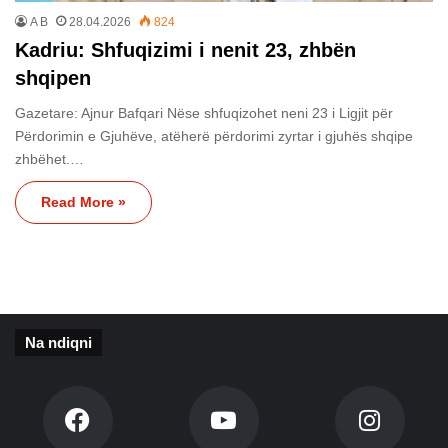
A B
28.04.2026
824
Kadriu: Shfuqizimi i nenit 23, zhbën
shqipen
Gazetare: Ajnur Bafqari Nëse shfuqizohet neni 23 i Ligjit për
Përdorimin e Gjuhëve, atëherë përdorimi zyrtar i gjuhës shqipe
zhbëhet.…
Read More »
Na ndiqni