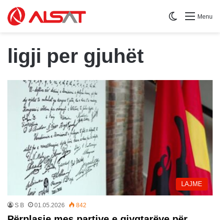
Switch skin
Menu
ligji per gjuhët
LAJME
S B
01.05.2026
842
Përplasje mes partive e gjyqtarëve për