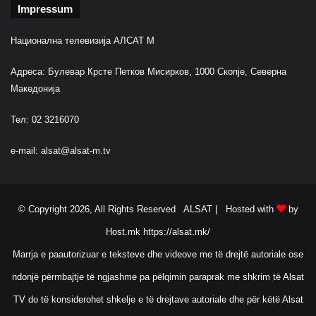
Impressum
Национална телевизија АЛСАТ М
Адреса: Булевар Крсте Петков Мисирков, 1000 Скопје, Северна
Македонија
Тел: 02 3216070
e-mail:
alsat@alsat-m.tv
© Copyright 2026, All Rights Reserved ALSAT |
Hosted with
by
Host.mk
https://alsat.mk/
Marrja e paautorizuar e teksteve dhe videove me të drejtë autoriale ose
ndonjë përmbajtje të ngjashme pa pëlqimin paraprak me shkrim të Alsat
TV do të konsiderohet shkelje e të drejtave autoriale dhe për këtë Alsat