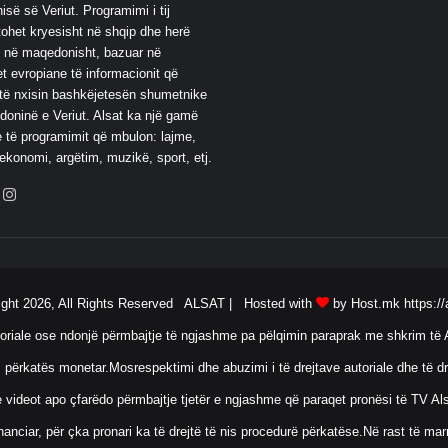
së së Veriut. Programimi i tij
ohet kryesisht në shqip dhe herë
 në maqedonisht, bazuar në
t evropiane të informacionit që
të nxisin bashkëjetesën shumetnike
oninë e Veriut. Alsat ka një gamë
 të programimit që mbulon: lajme,
 ekonomi, argëtim, muzikë, sport, etj.
ebook
YouTube
Instagram
ight 2026, All Rights Reserved ALSAT |
Hosted with
by Host.mk
https://
oriale ose ndonjë përmbajtje të ngjashme pa pëlqimin paraprak me shkrim të A
 përkatës monetar.Mosrespektimi dhe abuzimi i të drejtave autoriale dhe të dr
ose videot apo çfarëdo përmbajtje tjetër e ngjashme që paraqet pronësi të TV 
anciar, për çka pronari ka të drejtë të nis procedurë përkatëse.Në rast të ma