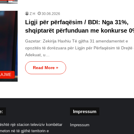
Z H
30.06.2026
Ligji për përfaqësim / BDI: Nga 31%,
shqiptarët përfunduan me konkurse 
Gazetar: Zekirija Haxhiu Të gjitha 31 amendamentet e
opozitës të dorëzuara për Ligjin për Përfaqësim të Drejtë
Adekuat, u…
Read More »
LAJME
e:
Impressum
është një stacion televiziv kombëtar
Impressum
eton në të gjithë territorin e