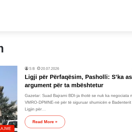
m
S B
20.07.2026
Ligji për Përfaqësim, Pasholli: S’ka a
argument për ta mbështetur
Gazetar: Suad Bajrami BDI-ja thotë se nuk ka negociata
VMRO-DPMNE-në për të siguruar shumicën e Badenterit
Ligjin për…
Read More »
LAJME