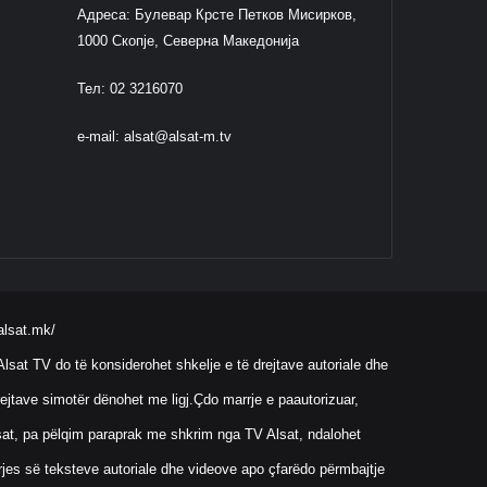
Адреса: Булевар Крсте Петков Мисирков,
1000 Скопје, Северна Македонија
Тел: 02 3216070
e-mail:
alsat@alsat-m.tv
alsat.mk/
lsat TV do të konsiderohet shkelje e të drejtave autoriale dhe
ejtave simotër dënohet me ligj.Çdo marrje e paautorizuar,
Alsat, pa pëlqim paraprak me shkrim nga TV Alsat, ndalohet
rrjes së teksteve autoriale dhe videove apo çfarëdo përmbajtje