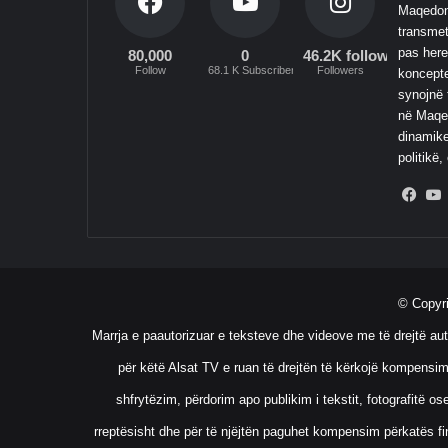
Maqedoni
transmet
pas here
80,000
0
46.2K followers
Follow
68.1 K Subscribers
Followers
koncepte
synojnë 
në Maqed
dinamike
politikë,
Fac
© Copyr
Marrja e paautorizuar e teksteve dhe videove me të drejtë aut
për këtë Alsat TV e ruan të drejtën të kërkojë kompensim
shfrytëzim, përdorim apo publikim i tekstit, fotografitë 
rreptësisht dhe për të njëjtën paguhet kompensim përkatës fin