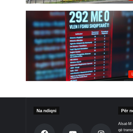
Na ndiqni
Për n
Alsat-M 
që transm