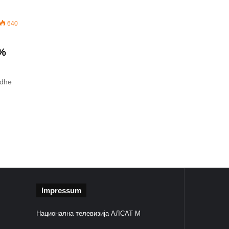
640
0%
 dhe
Impressum
Национална телевизија АЛСАТ М