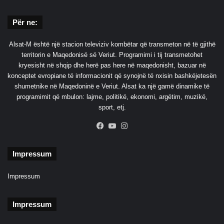
Për ne:
Alsat-M është një stacion televiziv kombëtar që transmeton në të gjithë
territorin e Maqedonisë së Veriut. Programimi i tij transmetohet
kryesisht në shqip dhe herë pas here në maqedonisht, bazuar në
konceptet evropiane të informacionit që synojnë të nxisin bashkëjetesën
shumetnike në Maqedoninë e Veriut. Alsat ka një gamë dinamike të
programimit që mbulon: lajme, politikë, ekonomi, argëtim, muzikë,
sport, etj.
Facebook
YouTube
Instagram
Impressum
Impressum
Impressum