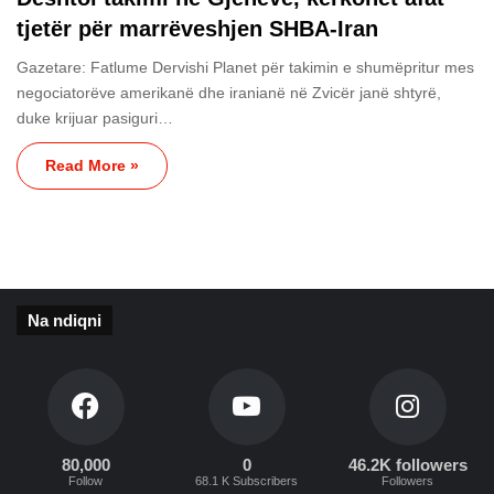
tjetër për marrëveshjen SHBA-Iran
Gazetare: Fatlume Dervishi Planet për takimin e shumëpritur mes
negociatorëve amerikanë dhe iranianë në Zvicër janë shtyrë,
duke krijuar pasiguri…
Read More »
Na ndiqni
80,000
0
46.2K followers
Follow
68.1 K Subscribers
Followers