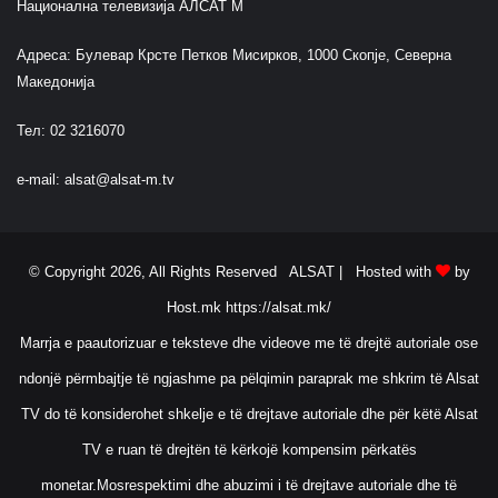
Национална телевизија АЛСАТ М
Адреса: Булевар Крсте Петков Мисирков, 1000 Скопје, Северна
Македонија
Тел: 02 3216070
e-mail:
alsat@alsat-m.tv
© Copyright 2026, All Rights Reserved ALSAT |
Hosted with
by
Host.mk
https://alsat.mk/
Marrja e paautorizuar e teksteve dhe videove me të drejtë autoriale ose
ndonjë përmbajtje të ngjashme pa pëlqimin paraprak me shkrim të Alsat
TV do të konsiderohet shkelje e të drejtave autoriale dhe për këtë Alsat
TV e ruan të drejtën të kërkojë kompensim përkatës
monetar.Mosrespektimi dhe abuzimi i të drejtave autoriale dhe të