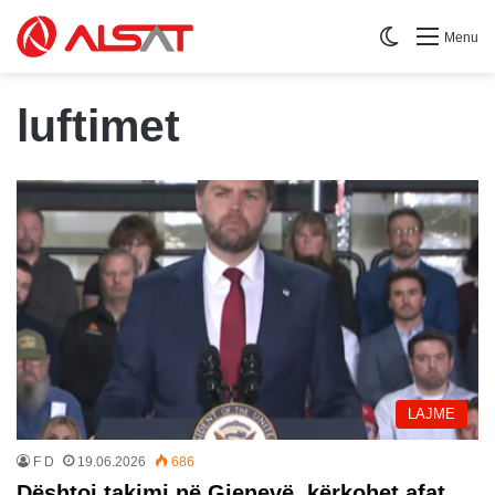
Switch skin
Menu
luftimet
LAJME
F D
19.06.2026
686
Dështoi takimi në Gjenevë, kërkohet afat