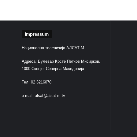
Impressum
Национална телевизија АЛСАТ М
Адреса: Булевар Крсте Петков Мисирков,
1000 Скопје, Северна Македонија
Тел: 02 3216070
e-mail:
alsat@alsat-m.tv