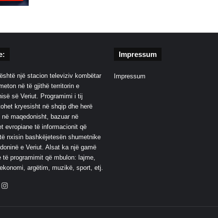
e:
Impressum
është një stacion televiziv kombëtar
Impressum
eton në të gjithë territorin e
së së Veriut. Programimi i tij
ohet kryesisht në shqip dhe herë
 në maqedonisht, bazuar në
t evropiane të informacionit që
të nxisin bashkëjetesën shumetnike
oninë e Veriut. Alsat ka një gamë
 të programimit që mbulon: lajme,
 ekonomi, argëtim, muzikë, sport, etj.
ebook
YouTube
Instagram