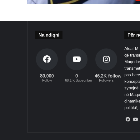
Na ndiqni
Për n
Alsat-M 
që transm
Maqedoni
transmet
pas here
80,000
0
46.2K followers
Follow
68.1 K Subscribers
Followers
koncepte
synojnë 
në Maqed
dinamike
politikë,
Fac