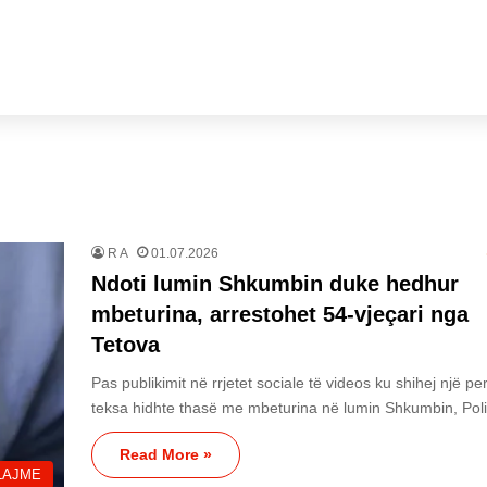
R A
01.07.2026
Ndoti lumin Shkumbin duke hedhur
mbeturina, arrestohet 54-vjeçari nga
Tetova
Pas publikimit në rrjetet sociale të videos ku shihej një pe
teksa hidhte thasë me mbeturina në lumin Shkumbin, Pol
Read More »
LAJME