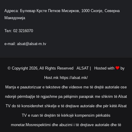
Адреса: Булевар Крсте Петков Мисирков, 1000 Скопје, Северна
Македонија
Тел: 02 3216070
e-mail:
alsat@alsat-m.tv
© Copyright 2026, All Rights Reserved ALSAT |
Hosted with
by
Host.mk
https://alsat.mk/
Marrja e paautorizuar e teksteve dhe videove me të drejtë autoriale ose
ndonjë përmbajtje të ngjashme pa pëlqimin paraprak me shkrim të Alsat
TV do të konsiderohet shkelje e të drejtave autoriale dhe për këtë Alsat
TV e ruan të drejtën të kërkojë kompensim përkatës
monetar.Mosrespektimi dhe abuzimi i të drejtave autoriale dhe të