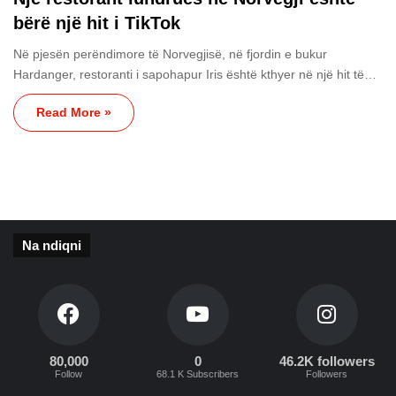
bërë një hit i TikTok
Në pjesën perëndimore të Norvegjisë, në fjordin e bukur
Hardanger, restoranti i sapohapur Iris është kthyer në një hit të…
Read More »
Na ndiqni
80,000
0
46.2K followers
Follow
68.1 K Subscribers
Followers