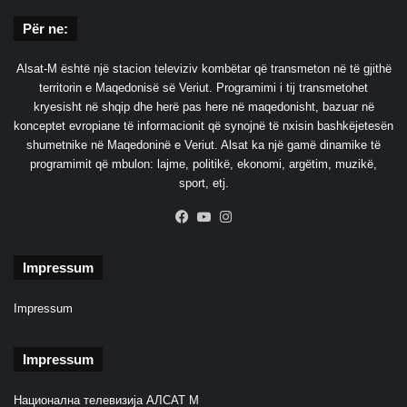
Për ne:
Alsat-M është një stacion televiziv kombëtar që transmeton në të gjithë
territorin e Maqedonisë së Veriut. Programimi i tij transmetohet
kryesisht në shqip dhe herë pas here në maqedonisht, bazuar në
konceptet evropiane të informacionit që synojnë të nxisin bashkëjetesën
shumetnike në Maqedoninë e Veriut. Alsat ka një gamë dinamike të
programimit që mbulon: lajme, politikë, ekonomi, argëtim, muzikë,
sport, etj.
Facebook
YouTube
Instagram
Impressum
Impressum
Impressum
Национална телевизија АЛСАТ М