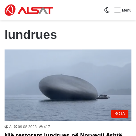
Switch skin
Menu
lundrues
BOTA
A
09.08.2023
417
Një restorant lundrues në Norvegji është