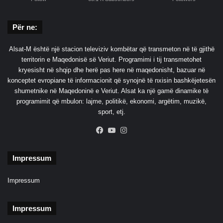
Për ne:
Alsat-M është një stacion televiziv kombëtar që transmeton në të gjithë
territorin e Maqedonisë së Veriut. Programimi i tij transmetohet
kryesisht në shqip dhe herë pas here në maqedonisht, bazuar në
konceptet evropiane të informacionit që synojnë të nxisin bashkëjetesën
shumetnike në Maqedoninë e Veriut. Alsat ka një gamë dinamike të
programimit që mbulon: lajme, politikë, ekonomi, argëtim, muzikë,
sport, etj.
Facebook
YouTube
Instagram
Impressum
Impressum
Impressum