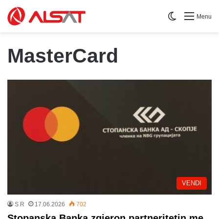
Switch skin
Menu
MasterCard
VENDI
S R
17.06.2026
702
Stopanska Banka zgjeron partneritetin me