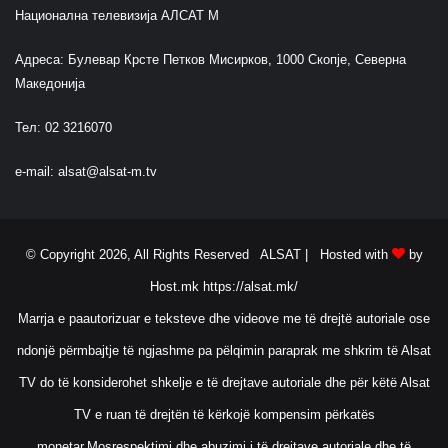
Национална телевизија АЛСАТ М
Адреса: Булевар Крсте Петков Мисирков, 1000 Скопје, Северна
Македонија
Тел: 02 3216070
e-mail:
alsat@alsat-m.tv
© Copyright 2026, All Rights Reserved ALSAT |
Hosted with
by
Host.mk
https://alsat.mk/
Marrja e paautorizuar e teksteve dhe videove me të drejtë autoriale ose
ndonjë përmbajtje të ngjashme pa pëlqimin paraprak me shkrim të Alsat
TV do të konsiderohet shkelje e të drejtave autoriale dhe për këtë Alsat
TV e ruan të drejtën të kërkojë kompensim përkatës
monetar.Mosrespektimi dhe abuzimi i të drejtave autoriale dhe të