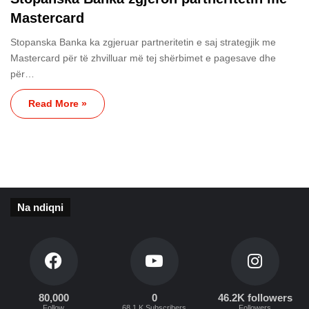
Mastercard
Stopanska Banka ka zgjeruar partneritetin e saj strategjik me
Mastercard për të zhvilluar më tej shërbimet e pagesave dhe
për…
Read More »
Na ndiqni
80,000
0
46.2K followers
Follow
68.1 K Subscribers
Followers