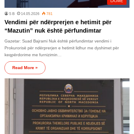
LAJME
S B
14.05.2026
781
Vendimi për ndërprerjen e hetimit për
“Mazutin” nuk është përfundimtar
Gazetar: Suad Bajrami Nuk është përfundimtar vendimi i
Prokurorisë për ndërprerjen e hetimit lidhur me dyshimet për
keqpërdorime me furnizimin…
Read More »