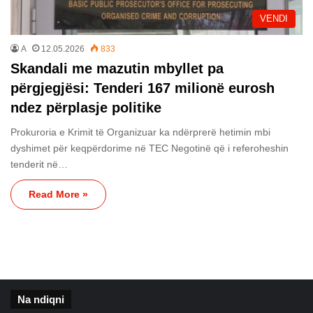
VENDI
A
12.05.2026
833
Skandali me mazutin mbyllet pa
përgjegjësi: Tenderi 167 milionë eurosh
ndez përplasje politike
Prokuroria e Krimit të Organizuar ka ndërprerë hetimin mbi
dyshimet për keqpërdorime në TEC Negotinë që i referoheshin
tenderit në…
Read More »
Na ndiqni