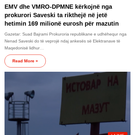
EMV dhe VMRO-DPMNE kërkojnë nga
prokurori Saveski ta rikthejë në jetë
hetimin 169 milionë eurosh për mazutin
Gazetar: Suad Bajrami Prokuroria republikane e udhëhequr nga
Nenad Saveski do të veprojë ndaj ankesës së Elektranave të
Maqedonisë lidhur…
Read More »