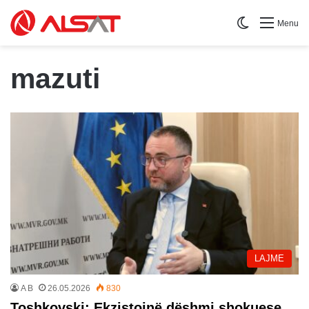
Switch skin
Menu
mazuti
LAJME
A B
26.05.2026
830
Toshkovski: Ekzistojnë dëshmi shokuese