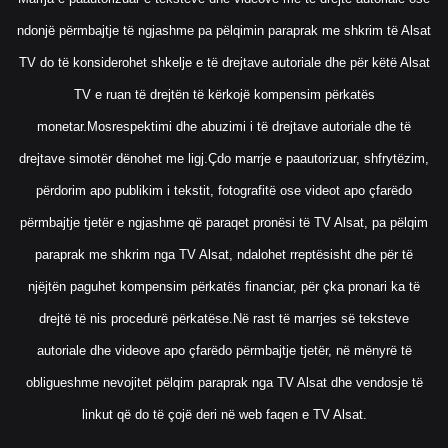
ndonjë përmbajtje të ngjashme pa pëlqimin paraprak me shkrim të Alsat
TV do të konsiderohet shkelje e të drejtave autoriale dhe për këtë Alsat
TV e ruan të drejtën të kërkojë kompensim përkatës
monetar.Mosrespektimi dhe abuzimi i të drejtave autoriale dhe të
drejtave simotër dënohet me ligj.Çdo marrje e paautorizuar, shfrytëzim,
përdorim apo publikim i tekstit, fotografitë ose videot apo çfarëdo
përmbajtje tjetër e ngjashme që paraqet pronësi të TV Alsat, pa pëlqim
paraprak me shkrim nga TV Alsat, ndalohet rreptësisht dhe për të
njëjtën paguhet kompensim përkatës financiar, për çka pronari ka të
drejtë të nis procedurë përkatëse.Në rast të marrjes së teksteve
autoriale dhe videove apo çfarëdo përmbajtje tjetër, në mënyrë të
obligueshme nevojitet pëlqim paraprak nga TV Alsat dhe vendosje të
linkut që do të çojë deri në web faqen e TV Alsat.