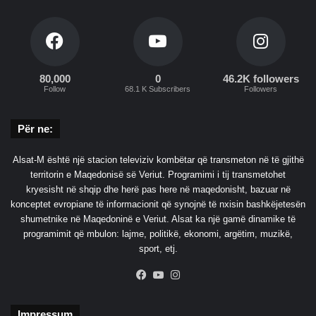
80,000
0
46.2K followers
Follow
68.1 K Subscribers
Followers
Për ne:
Alsat-M është një stacion televiziv kombëtar që transmeton në të gjithë
territorin e Maqedonisë së Veriut. Programimi i tij transmetohet
kryesisht në shqip dhe herë pas here në maqedonisht, bazuar në
konceptet evropiane të informacionit që synojnë të nxisin bashkëjetesën
shumetnike në Maqedoninë e Veriut. Alsat ka një gamë dinamike të
programimit që mbulon: lajme, politikë, ekonomi, argëtim, muzikë,
sport, etj.
Facebook
YouTube
Instagram
Impressum