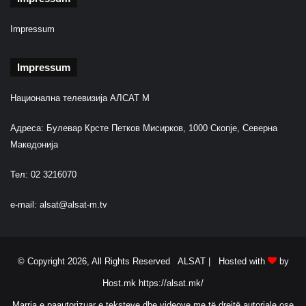
Impressum
Impressum
Национална телевизија АЛСАТ М
Адреса: Булевар Крсте Петков Мисирков, 1000 Скопје, Северна
Македонија
Тел: 02 3216070
e-mail:
alsat@alsat-m.tv
© Copyright 2026, All Rights Reserved ALSAT |
Hosted with
by
Host.mk
https://alsat.mk/
Marrja e paautorizuar e teksteve dhe videove me të drejtë autoriale ose