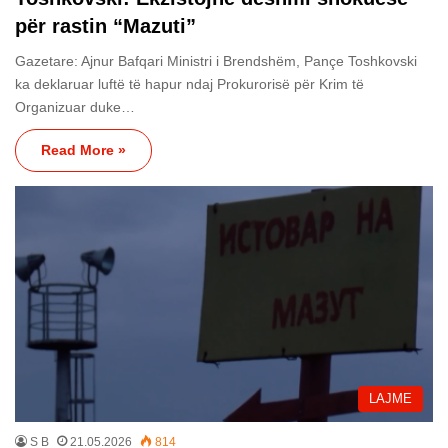
për rastin “Mazuti”
Gazetare: Ajnur Bafqari Ministri i Brendshëm, Pançe Toshkovski
ka deklaruar luftë të hapur ndaj Prokurorisë për Krim të
Organizuar duke…
Read More »
LAJME
S B
21.05.2026
814