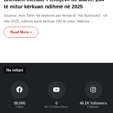
të mitur kërkuan ndihmë në 2025
Gazetar: Avni Tahiri Në telefonin për fëmijë të “Alo Bushavko”, në
vitin 2025, ndihmë kanë kërkuar 284 të mitur. Ndihma…
Read More »
Na ndiqni
80,000
0
46.2K followers
Follow
68.1 K Subscribers
Followers