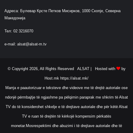
Адреса: Булевар Крсте Петков Мисирков, 1000 Скопје, Северна
Македонија
Тел: 02 3216070
e-mail:
alsat@alsat-m.tv
© Copyright 2026, All Rights Reserved ALSAT |
Hosted with
by
Host.mk
https://alsat.mk/
Marrja e paautorizuar e teksteve dhe videove me të drejtë autoriale ose
ndonjë përmbajtje të ngjashme pa pëlqimin paraprak me shkrim të Alsat
TV do të konsiderohet shkelje e të drejtave autoriale dhe për këtë Alsat
TV e ruan të drejtën të kërkojë kompensim përkatës
monetar.Mosrespektimi dhe abuzimi i të drejtave autoriale dhe të