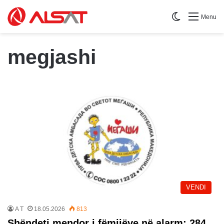
Switch skin
Menu
megjashi
VENDI
A T
18.05.2026
813
Shëndeti mendor i fëmijëve në alarm: 284