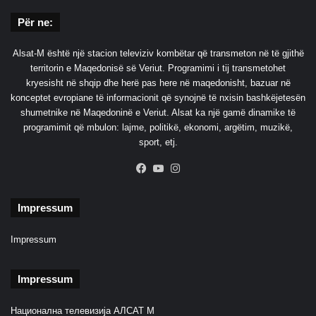
Për ne:
Alsat-M është një stacion televiziv kombëtar që transmeton në të gjithë
territorin e Maqedonisë së Veriut. Programimi i tij transmetohet
kryesisht në shqip dhe herë pas here në maqedonisht, bazuar në
konceptet evropiane të informacionit që synojnë të nxisin bashkëjetesën
shumetnike në Maqedoninë e Veriut. Alsat ka një gamë dinamike të
programimit që mbulon: lajme, politikë, ekonomi, argëtim, muzikë,
sport, etj.
Facebook
YouTube
Instagram
Impressum
Impressum
Impressum
Национална телевизија АЛСАТ М