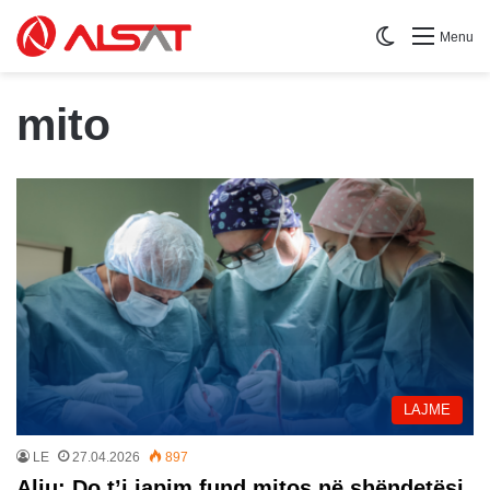
Switch skin
Menu
mito
LAJME
LE
27.04.2026
897
Aliu: Do t’i japim fund mitos në shëndetësi,