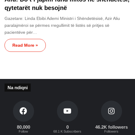
qytetarët nuk besojnë
Gazetare: Linda Ebibi Ademi Ministri i Shëndetësisë, Azir Aliu
paralajmëroi se përmes rregullimit të listës së pritjes së
pacientëve për…
Read More »
Na ndiqni
80,000
0
46.2K followers
Follow
68.1 K Subscribers
Followers