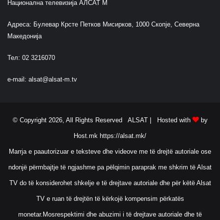
Национална телевизија АЛСАТ М
Адреса: Булевар Крсте Петков Мисирков, 1000 Скопје, Северна
Македонија
Тел: 02 3216070
e-mail:
alsat@alsat-m.tv
© Copyright 2026, All Rights Reserved ALSAT |
Hosted with
by
Host.mk
https://alsat.mk/
Marrja e paautorizuar e teksteve dhe videove me të drejtë autoriale ose
ndonjë përmbajtje të ngjashme pa pëlqimin paraprak me shkrim të Alsat
TV do të konsiderohet shkelje e të drejtave autoriale dhe për këtë Alsat
TV e ruan të drejtën të kërkojë kompensim përkatës
monetar.Mosrespektimi dhe abuzimi i të drejtave autoriale dhe të