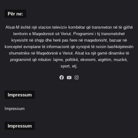
Për ne:
Alsat-M është një stacion televiziv kombëtar që transmeton në të gjithë
territorin e Maqedonisë së Veriut. Programimi i tij transmetohet
kryesisht në shqip dhe herë pas here në maqedonisht, bazuar në
konceptet evropiane të informacionit që synojnë të nxisin bashkëjetesën
shumetnike në Maqedoninë e Veriut. Alsat ka një gamë dinamike të
programimit që mbulon: lajme, politikë, ekonomi, argëtim, muzikë,
sport, etj.
Facebook
YouTube
Instagram
Impressum
Impressum
Impressum