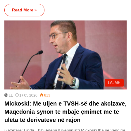
Read More »
LAJME
LE
17.05.2026
813
Mickoski: Me uljen e TVSH-së dhe akcizave,
Maqedonia synon të mbajë çmimet më të
ulëta të derivateve në rajon
Gazetare: Linda Ebibi Ademi Kryeministri Mickoski tha se vendimi