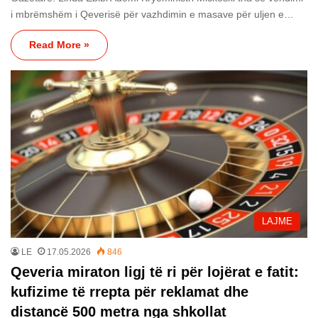
i mbrëmshëm i Qeverisë për vazhdimin e masave për uljen e…
Read More »
LAJME
LE
17.05.2026
846
Qeveria miraton ligj të ri për lojërat e fatit:
kufizime të rrepta për reklamat dhe
distancë 500 metra nga shkollat