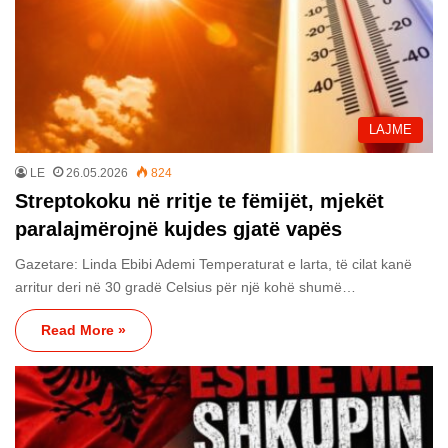
LAJME
LE
26.05.2026
824
Streptokoku në rritje te fëmijët, mjekët
paralajmërojnë kujdes gjatë vapës
Gazetare: Linda Ebibi Ademi Temperaturat e larta, të cilat kanë
arritur deri në 30 gradë Celsius për një kohë shumë…
Read More »