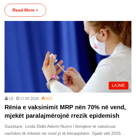
Read More »
LAJME
LE
17.05.2026
823
Rënia e vaksinimit MRP nën 70% në vend,
mjekët paralajmërojnë rrezik epidemish
Gazetare: Linda Ebibi Ademi Numri i fëmijëve të vaksinuar
vazhdon të mbetet në nivel jo të kënaqshëm. Gjatë vitit 2025…