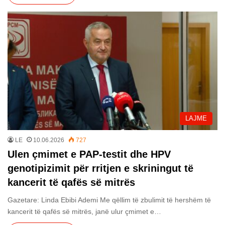
LAJME
LE
10.06.2026
727
Ulen çmimet e PAP-testit dhe HPV
genotipizimit për rritjen e skriningut të
kancerit të qafës së mitrës
Gazetare: Linda Ebibi Ademi Me qëllim të zbulimit të hershëm të
kancerit të qafës së mitrës, janë ulur çmimet e…