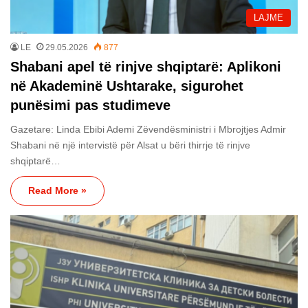
LAJME
LE
29.05.2026
877
Shabani apel të rinjve shqiptarë: Aplikoni
në Akademinë Ushtarake, sigurohet
punësimi pas studimeve
Gazetare: Linda Ebibi Ademi Zëvendësministri i Mbrojtjes Admir
Shabani në një intervistë për Alsat u bëri thirrje të rinjve
shqiptarë…
Read More »