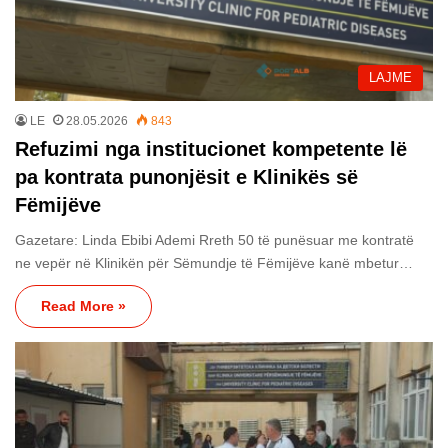
LAJME
LE
28.05.2026
843
Refuzimi nga institucionet kompetente lë
pa kontrata punonjësit e Klinikës së
Fëmijëve
Gazetare: Linda Ebibi Ademi Rreth 50 të punësuar me kontratë
ne vepër në Klinikën për Sëmundje të Fëmijëve kanë mbetur…
Read More »