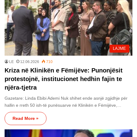
LAJME
LE
12.06.2026
710
Kriza në Klinikën e Fëmijëve: Punonjësit
protestojnë, institucionet hedhin fajin te
njëra-tjetra
Gazetare: Linda Ebibi Ademi Nuk shihet ende asnjë zgjidhje për
hallin e rreth 50 ish-të punësuarve në Klinikën e Fëmijëve,…
Read More »