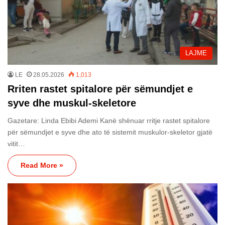
LAJME
LE
28.05.2026
1,013
Rriten rastet spitalore për sëmundjet e
syve dhe muskul-skeletore
Gazetare: Linda Ebibi Ademi Kanë shënuar rritje rastet spitalore
për sëmundjet e syve dhe ato të sistemit muskulor-skeletor gjatë
vitit…
Read More »