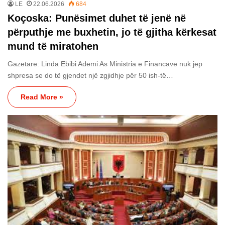
LE
22.06.2026
684
Koçoska: Punësimet duhet të jenë në
përputhje me buxhetin, jo të gjitha kërkesat
mund të miratohen
Gazetare: Linda Ebibi Ademi As Ministria e Financave nuk jep
shpresa se do të gjendet një zgjidhje për 50 ish-të…
Read More »