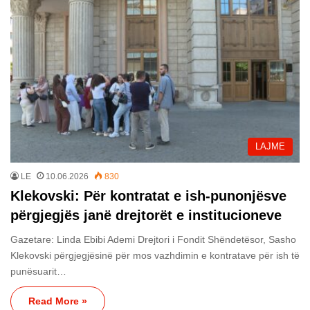
LAJME
LE
10.06.2026
830
Klekovski: Për kontratat e ish-punonjësve
përgjegjës janë drejtorët e institucioneve
Gazetare: Linda Ebibi Ademi Drejtori i Fondit Shëndetësor, Sasho
Klekovski përgjegjësinë për mos vazhdimin e kontratave për ish të
punësuarit…
Read More »