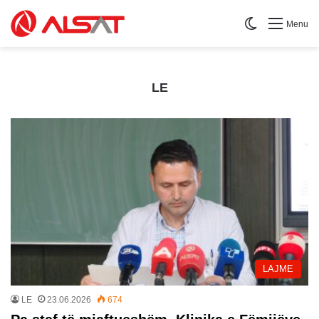
Switch skin
Menu
LE
LAJME
LE
23.06.2026
674