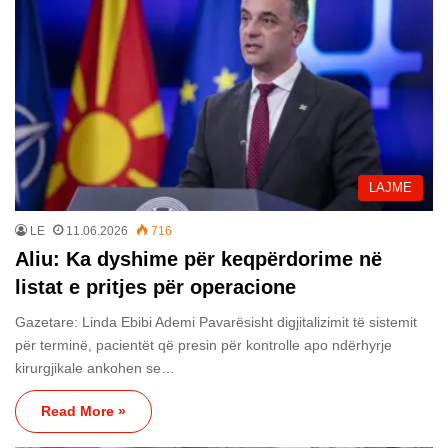
LAJME
LE
11.06.2026
716
Aliu: Ka dyshime për keqpërdorime në
listat e pritjes për operacione
Gazetare: Linda Ebibi Ademi Pavarësisht digjitalizimit të sistemit
për terminë, pacientët që presin për kontrolle apo ndërhyrje
kirurgjikale ankohen se…
Read More »