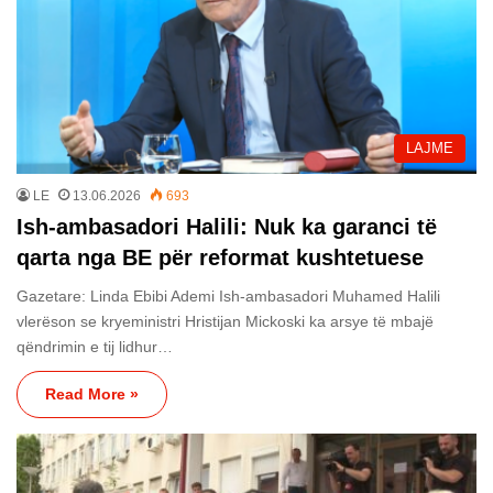
LAJME
LE
13.06.2026
693
Ish-ambasadori Halili: Nuk ka garanci të
qarta nga BE për reformat kushtetuese
Gazetare: Linda Ebibi Ademi Ish-ambasadori Muhamed Halili
vlerëson se kryeministri Hristijan Mickoski ka arsye të mbajë
qëndrimin e tij lidhur…
Read More »