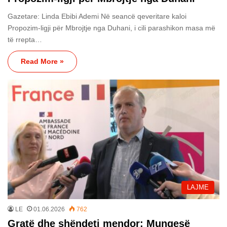
Gazetare: Linda Ebibi Ademi Në seancë qeveritare kaloi
Propozim-ligji për Mbrojtje nga Duhani, i cili parashikon masa më
të rrepta…
Read More »
LAJME
LE
01.06.2026
762
Gratë dhe shëndeti mendor: Mungesë