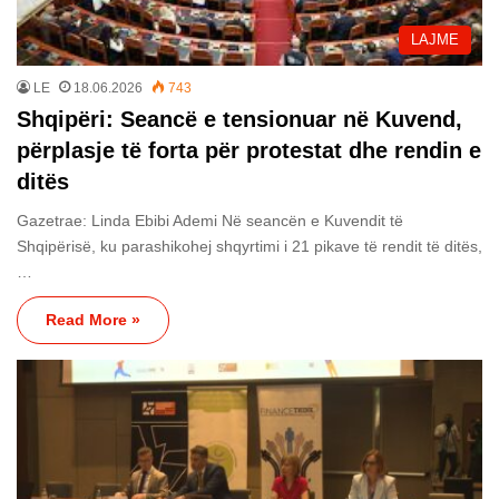
LAJME
LE
18.06.2026
743
Shqipëri: Seancë e tensionuar në Kuvend,
përplasje të forta për protestat dhe rendin e
ditës
Gazetrae: Linda Ebibi Ademi Në seancën e Kuvendit të
Shqipërisë, ku parashikohej shqyrtimi i 21 pikave të rendit të ditës,
…
Read More »