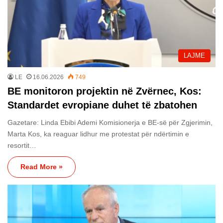
LAJME
LE
16.06.2026
749
BE monitoron projektin në Zvërnec, Kos:
Standardet evropiane duhet të zbatohen
Gazetare: Linda Ebibi Ademi Komisionerja e BE-së për Zgjerimin,
Marta Kos, ka reaguar lidhur me protestat për ndërtimin e
resortit…
Read More »