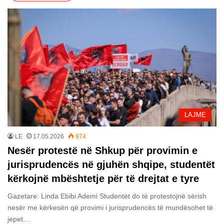
LAJME
LE
17.05.2026
974
Nesër protestë në Shkup për provimin e
jurisprudencës në gjuhën shqipe, studentët
kërkojnë mbështetje për të drejtat e tyre
Gazetare: Linda Ebibi Ademi Studentët do të protestojnë sërish
nesër me kërkesën që provimi i jurisprudencës të mundësohet të
jepet…