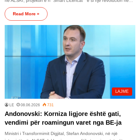
në ALSAT, projektin e ri “Smart Licencat” e si një revolucion në…
Read More »
LAJME
LE
08.06.2026
731
Andonovski: Korniza ligjore është gati,
vendimi për roamingun varet nga BE-ja
Ministri i Transformimit Digjital, Stefan Andonovski, në një