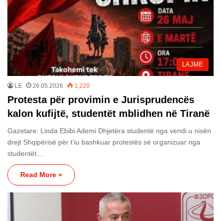
LAJME
LE
26.05.2026
1,220
Protesta për provimin e Jurisprudencës
kalon kufijtë, studentët mblidhen në Tiranë
Gazetare: Linda Ebibi Ademi Dhjetëra studentë nga vendi u nisën
drejt Shqipërisë për t’iu bashkuar protestës së organizuar nga
studentët…
Read More »