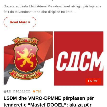
Gazetare: Linda Ebibi Ademi Me ndryshimet në ligjin për lojërat e
fatit do të vendoset rend dhe disiplinë në këtë…
Read More »
LAJME
LE
16.05.2026
796
LSDM dhe VMRO-DPMNE përplasen për
tenderët e “Mastef DOOEL”: akuza për