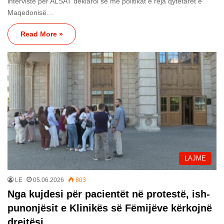
intervistë për ALSAT deklaroi se me politikat e reja qytetarët e
Maqedonisë…
Read More »
LAJME
LE
05.06.2026
803
Nga kujdesi për pacientët në protestë, ish-
punonjësit e Klinikës së Fëmijëve kërkojnë
drejtësi