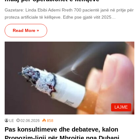
Gazetare: Linda Ebibi Ademi Rreth 700 pacientë janë në pritje për
proteza artificiale të këllqeve. Edhe pse gjatë vitit 2025…
Read More »
LAJME
LE
02.06.2026
858
Pas konsultimeve dhe debateve, kalon
Propozim-ligji për Mbrojtje nga Duhani