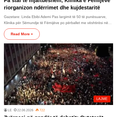
Pa staf të mjaftueshëm, Klinika e Fëmijëve
riorganizon ndërrimet dhe kujdestaritë
Gazetare: Linda Ebibi Ademi Pas largimit të 50 të punësuarve,
Klinika për Sëmundje të Fëmijëve po përballet me vështirësi në…
Read More »
LAJME
LE
22.06.2026
722