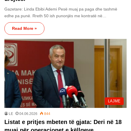
Gazetare: Linda Ebibi Ademi Pesë muaj pa paga dhe tashmë
edhe pa punë. Rreth 50 ish punonjës me kontratë në…
Read More »
LAJME
LE
04.06.2026
844
Listat e pritjes mbeten të gjata: Deri në 18
muaj për operacionet e këllqeve