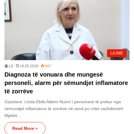
LAJME
LE
19.05.2026
887
Diagnoza të vonuara dhe mungesë
personeli, alarm për sëmundjet inflamatore
të zorrëve
Gazetare: Linda Ebibi Ademi Numri i personave të prekur nga
sëmundjet inflamatore të zorrëve në vend po rritet vazhdimisht.
Mjekët…
Read More »