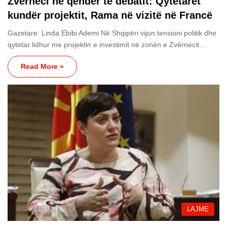
Zvërneci në qendër të debatit: Qytetarët
kundër projektit, Rama në vizitë në Francë
Gazetare: Linda Ebibi Ademi Në Shqipëri vijon tensioni politik dhe
qytetar lidhur me projektin e investimit në zonën e Zvërnecit…
Read More »
LAJME