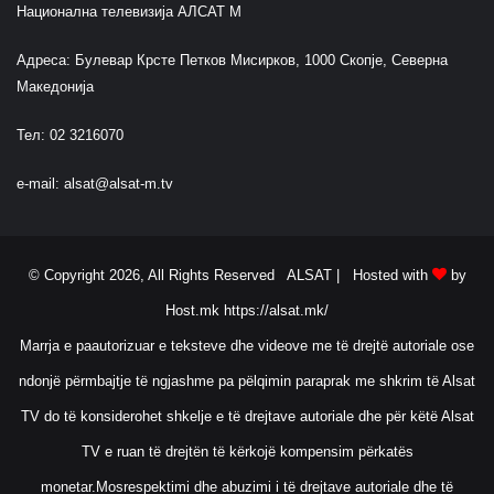
Национална телевизија АЛСАТ М
Адреса: Булевар Крсте Петков Мисирков, 1000 Скопје, Северна
Македонија
Тел: 02 3216070
e-mail:
alsat@alsat-m.tv
© Copyright 2026, All Rights Reserved ALSAT |
Hosted with
by
Host.mk
https://alsat.mk/
Marrja e paautorizuar e teksteve dhe videove me të drejtë autoriale ose
ndonjë përmbajtje të ngjashme pa pëlqimin paraprak me shkrim të Alsat
TV do të konsiderohet shkelje e të drejtave autoriale dhe për këtë Alsat
TV e ruan të drejtën të kërkojë kompensim përkatës
monetar.Mosrespektimi dhe abuzimi i të drejtave autoriale dhe të