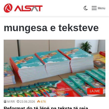
Switch skin
Menu
mungesa e teksteve
LAJME
M RR
23.06.2026
676
Reformat do të lënë pa tekste të reja