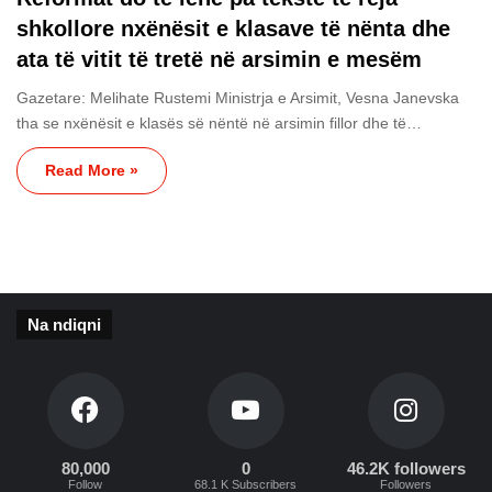
shkollore nxënësit e klasave të nënta dhe
ata të vitit të tretë në arsimin e mesëm
Gazetare: Melihate Rustemi Ministrja e Arsimit, Vesna Janevska
tha se nxënësit e klasës së nëntë në arsimin fillor dhe të…
Read More »
Na ndiqni
80,000
0
46.2K followers
Follow
68.1 K Subscribers
Followers