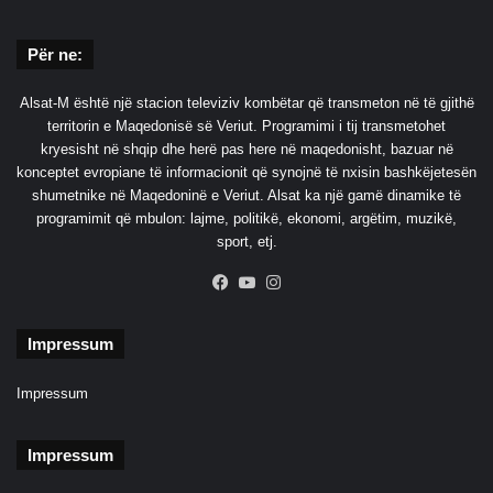
Për ne:
Alsat-M është një stacion televiziv kombëtar që transmeton në të gjithë
territorin e Maqedonisë së Veriut. Programimi i tij transmetohet
kryesisht në shqip dhe herë pas here në maqedonisht, bazuar në
konceptet evropiane të informacionit që synojnë të nxisin bashkëjetesën
shumetnike në Maqedoninë e Veriut. Alsat ka një gamë dinamike të
programimit që mbulon: lajme, politikë, ekonomi, argëtim, muzikë,
sport, etj.
Facebook
YouTube
Instagram
Impressum
Impressum
Impressum